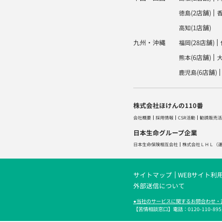
(2店舗)
徳島
(1店舗)
高知
九州・沖縄
(28店舗)
福岡
(6店舗)
熊本
(6店舗)
鹿児島
株式会社ほけんの110番
会社概要
採用情報
CSR活動
勧誘販売活
日本生命グループ企業
日本生命保険相互会社
株式会社ＬＨＬ
（
サイトマップ
WEBサイト利
外部送信について
●当社のサービスに関するお問合わせ・
【苦情相談窓口】電話：0120-110-895／