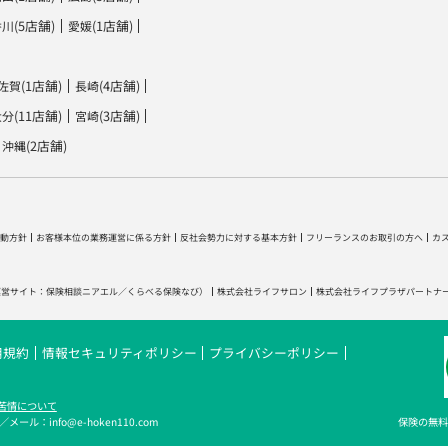
(5店舗)
(1店舗)
香川
愛媛
(1店舗)
(4店舗)
佐賀
長崎
(11店舗)
(3店舗)
大分
宮崎
(2店舗)
沖縄
動方針
お客様本位の業務運営に係る方針
反社会勢力に対する基本方針
フリーランスのお取引の方へ
カ
運営サイト：
保険相談ニアエル
／
くらべる保険なび
）
株式会社ライフサロン
株式会社ライフプラザパートナ
用規約
情報セキュリティポリシー
プライバシーポリシー
苦情について
メール：info@e-hoken110.com
保険の無料相