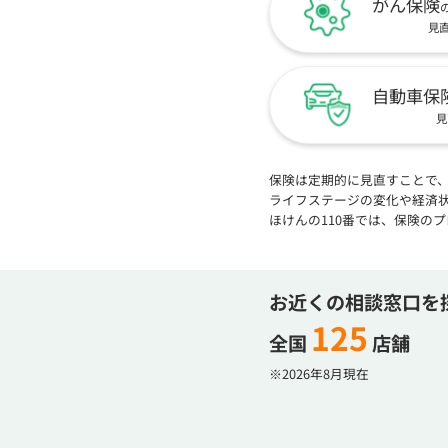
がん保険
見
自動車保
見
保険は定期的に見直すことで
ライフステージの変化や経済
ほけんの110番では、保険の
お近くの相談窓口を
125
全国
店舗
※2026年8月現在