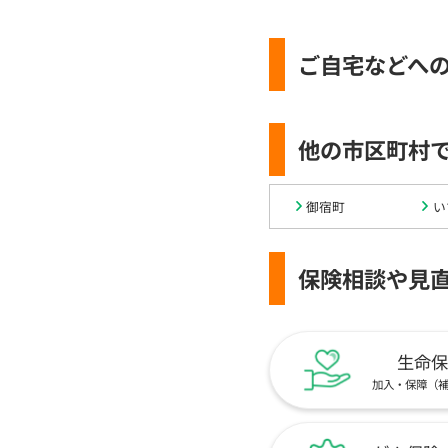
ご自宅などへ
他の市区町村
御宿町
い
保険相談や見
生命保
加入・保障（