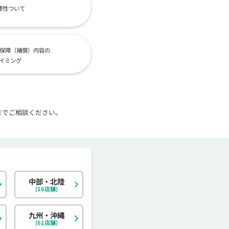
要性ついて
保障（補償）内容の
イミング
までご相談ください。
中部・北陸
北海道
東京都
岐阜県
大阪府
島根県
福岡県
神奈川県
宮城県
静岡県
京都府
岡山県
佐賀県
(16店舗)
茨城県
富山県
香川県
大分県
栃木県
石川県
愛媛県
宮崎県
九州・沖縄
(61店舗)