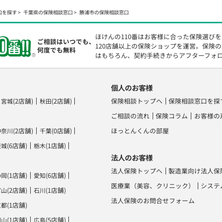
口を探す
千葉県の保険相談窓口
勝浦市の保険相談窓口
ほけんの110番はお客様に合った保険選び
ご相談はいつでも、
120店舗以上の保険ショップを運営。保険
何度でも無料
はもちろん、契約手続きからアフターフォ
個人のお客様
(2店舗)
(2店舗)
保険相談トップへ
保険相談窓口を探
宮城
秋田
ご相談の流れ
保険コラム
お客様の
(2店舗)
(0店舗)
ほっとんくんの部屋
神奈川
千葉
(6店舗)
(1店舗)
茨城
栃木
法人のお客様
法人保険トップへ
製造業向け法人保
(1店舗)
(6店舗)
静岡
愛知
医療業（美容、クリニック）
システ
(2店舗)
(1店舗)
富山
石川
法人保険のお問合せフォーム
(1店舗)
京都
(1店舗)
(5店舗)
岡山
広島