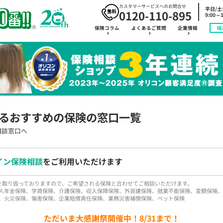
カスタマーサービスへのお問合せ
平日/
0120-110-895
9:00～1
保険コラム
よくあるご質問
企業情報
採
るおすすめの保険の窓口一覧
相談窓口へ
イン保険相談
をご利用いただけます
品を取り扱っておりますので、ご希望される保険と合わせてご相談いただけます。
人年金保険、学資保険、介護保険、収入保障保険、外貨建保険、就業不能保険、変額保険、
、火災保険、傷害保険、企業賠償責任保険、業務災害補償保険、ペット保険
ただいま大感謝祭開催中！8/31まで！