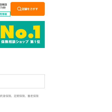
土日祝日
7:00
店舗をさがす
用情報
終身保険、定期保険、養老保険