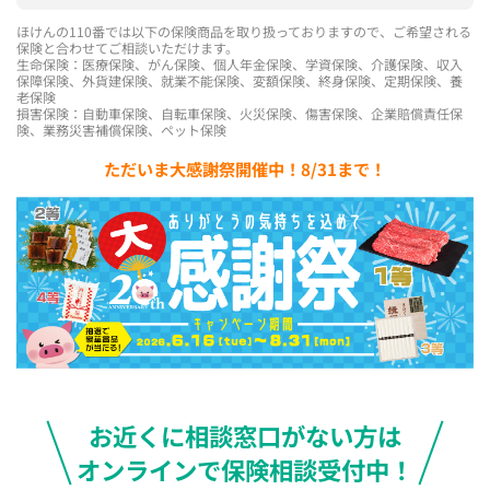
ほけんの110番では以下の保険商品を取り扱っておりますので、ご希望される
保険と合わせてご相談いただけます。
生命保険：医療保険、がん保険、個人年金保険、学資保険、介護保険、収入
保障保険、外貨建保険、就業不能保険、変額保険、終身保険、定期保険、養
老保険
損害保険：自動車保険、自転車保険、火災保険、傷害保険、企業賠償責任保
険、業務災害補償保険、ペット保険
ただいま大感謝祭開催中！8/31まで！
お近くに相談窓口がない方は
オンラインで保険相談受付中！