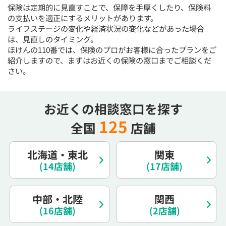
保険は定期的に見直すことで、保障を手厚くしたり、保険料
15:30
15:30
15:30
15:30
15:30
15:30
15:30
の支払いを適正にするメリットがあります。
×
◯
◯
◯
◯
◯
◯
ライフステージの変化や経済状況の変化などがあった場合
は、見直しのタイミング。
16:00
16:00
16:00
16:00
16:00
16:00
16:00
ほけんの110番では、保険のプロがお客様に合ったプランをご
◯
◯
◯
◯
◯
◯
紹介しますので、まずはお近くの保険の窓口までご相談くだ
さい。
16:30
16:30
16:30
16:30
16:30
16:30
16:30
◯
◯
◯
◯
◯
◯
お近くの相談窓口を探す
17:00
17:00
17:00
17:00
17:00
17:00
17:00
125
全国
店舗
◯
◯
◯
◯
◯
◯
17:30
17:30
17:30
17:30
17:30
17:30
17:30
北海道・東北
関東
◯
◯
◯
◯
◯
◯
(14店舗)
(17店舗)
18:00
18:00
18:00
18:00
18:00
18:00
18:00
中部・北陸
関西
○：予約可 ×：予約不可
(16店舗)
(2店舗)
：お電話にてお問い合わせください