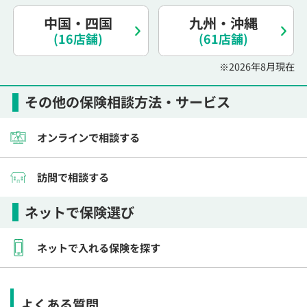
電話で相談予約
（オンライン保険相談専用）
0120-987-110
中国・四国
九州・沖縄
(16店舗)
(61店舗)
平日 / 土日祝日 10:00〜17:00（通話無料）
※2026年8月現在
※受付時間外にご予約をいただいた場合は、
翌営業日のご連絡となります
その他の保険相談方法・サービス
オンラインで相談する
訪問で相談する
ネットで保険選び
ネットで入れる保険を探す
よくある質問