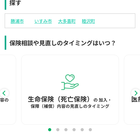
探す
×
×
◯
◯
◯
◯
◯
12:30
12:30
12:30
12:30
12:30
12:30
12:30
勝浦市
いすみ市
大多喜町
睦沢町
×
◯
◯
◯
◯
◯
◯
13:00
13:00
13:00
13:00
13:00
13:00
13:00
保険相談や見直しのタイミングはいつ？
×
◯
◯
◯
◯
◯
◯
13:30
13:30
13:30
13:30
13:30
13:30
13:30
×
◯
◯
◯
◯
◯
◯
14:00
14:00
14:00
14:00
14:00
14:00
14:00
×
◯
◯
◯
◯
◯
◯
生命保険（死亡保険）
医
内容の
の
加入・
14:30
14:30
14:30
14:30
14:30
14:30
14:30
保障（補償）内容の見直しのタイミング
×
◯
◯
◯
◯
◯
◯
15:00
15:00
15:00
15:00
15:00
15:00
15:00
×
◯
◯
◯
◯
◯
◯