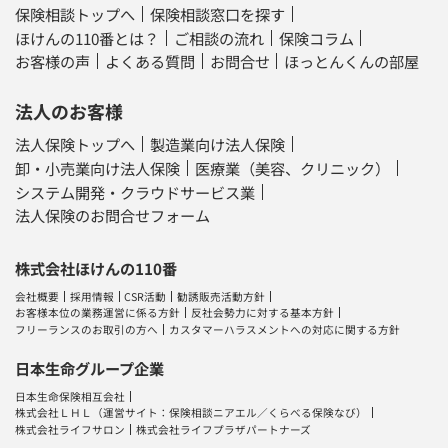
保険相談トップへ
保険相談窓口を探す
ほけんの110番とは？
ご相談の流れ
保険コラム
お客様の声
よくある質問
お問合せ
ほっとんくんの部屋
法人のお客様
法人保険トップへ
製造業向け法人保険
卸・小売業向け法人保険
医療業（美容、クリニック）
システム開発・クラウドサービス業
法人保険のお問合せフォーム
株式会社ほけんの110番
会社概要
採用情報
CSR活動
勧誘販売活動方針
お客様本位の業務運営に係る方針
反社会勢力に対する基本方針
フリーランスのお取引の方へ
カスタマーハラスメントへの対応に関する方針
日本生命グループ企業
日本生命保険相互会社
株式会社ＬＨＬ
（運営サイト：
保険相談ニアエル
／
くらべる保険なび
）
株式会社ライフサロン
株式会社ライフプラザパートナーズ