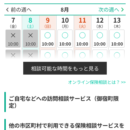
前の週へ
8月
次の週へ
7
8
9
10
11
12
13
（金）
（土）
（日）
（月）
（火）
（水）
（木）
×
×
◯
◯
◯
◯
◯
10:00
10:00
10:00
10:00
10:00
10:00
10:00
×
×
◯
◯
◯
◯
◯
10:30
10:30
10:30
10:30
10:30
10:30
10:30
相談可能な時間をもっと見る
×
×
◯
◯
◯
◯
◯
オンライン保険相談とは？ >>
11:00
11:00
11:00
11:00
11:00
11:00
11:00
×
×
◯
◯
◯
◯
◯
ご自宅などへの訪問相談サービス（御宿町限
11:30
11:30
11:30
11:30
11:30
11:30
11:30
定）
×
×
◯
◯
◯
◯
◯
12:00
12:00
12:00
12:00
12:00
12:00
12:00
他の市区町村で利用できる保険相談サービスを