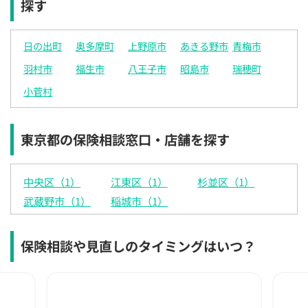
探す
×
◯
◯
◯
◯
◯
◯
12:30
12:30
12:30
12:30
12:30
12:30
12:30
日の出町
奥多摩町
上野原市
あきる野市
青梅市
◯
◯
◯
◯
◯
◯
◯
羽村市
福生市
八王子市
昭島市
瑞穂町
13:00
13:00
13:00
13:00
13:00
13:00
13:00
小菅村
◯
◯
◯
◯
◯
◯
◯
13:30
13:30
13:30
13:30
13:30
13:30
13:30
東京都の保険相談窓口・店舗を探す
◯
◯
◯
◯
◯
◯
◯
14:00
14:00
14:00
14:00
14:00
14:00
14:00
中央区（1）
江東区（1）
杉並区（1）
◯
◯
◯
◯
◯
◯
◯
武蔵野市（1）
稲城市（1）
14:30
14:30
14:30
14:30
14:30
14:30
14:30
保険相談や見直しのタイミングはいつ？
◯
◯
◯
◯
◯
◯
◯
15:00
15:00
15:00
15:00
15:00
15:00
15:00
◯
◯
◯
◯
◯
◯
◯