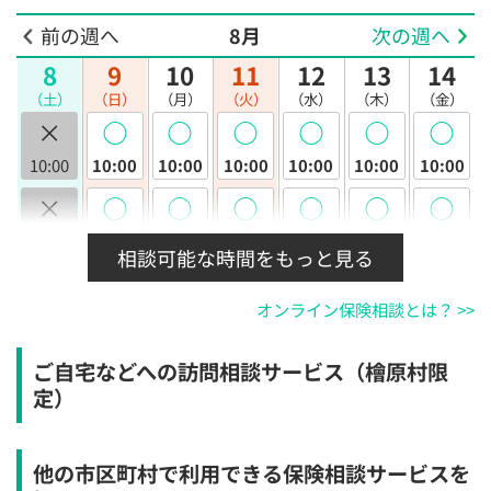
前の週へ
8月
次の週へ
8
9
10
11
12
13
14
（土）
（日）
（月）
（火）
（水）
（木）
（金）
×
◯
◯
◯
◯
◯
◯
10:00
10:00
10:00
10:00
10:00
10:00
10:00
×
◯
◯
◯
◯
◯
◯
10:30
10:30
10:30
10:30
10:30
10:30
10:30
相談可能な時間をもっと見る
×
◯
◯
◯
◯
◯
◯
オンライン保険相談とは？ >>
11:00
11:00
11:00
11:00
11:00
11:00
11:00
×
◯
◯
◯
◯
◯
◯
ご自宅などへの訪問相談サービス（檜原村限
11:30
11:30
11:30
11:30
11:30
11:30
11:30
定）
×
◯
◯
◯
◯
◯
◯
12:00
12:00
12:00
12:00
12:00
12:00
12:00
他の市区町村で利用できる保険相談サービスを