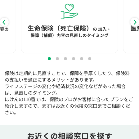
15:30
15:30
15:30
15:30
15:30
15:30
15:30
◯
◯
◯
◯
◯
◯
◯
16:00
16:00
16:00
16:00
16:00
16:00
16:00
生命保険（死亡保険）
医
内容の
の
加入・
保障（補償）内容の見直しのタイミング
◯
◯
◯
◯
◯
◯
◯
16:30
16:30
16:30
16:30
16:30
16:30
16:30
◯
◯
◯
◯
◯
◯
◯
17:00
17:00
17:00
17:00
17:00
17:00
17:00
保険は定期的に見直すことで、保障を手厚くしたり、保険料
◯
◯
◯
◯
◯
◯
◯
の支払いを適正にするメリットがあります。
ライフステージの変化や経済状況の変化などがあった場合
17:30
17:30
17:30
17:30
17:30
17:30
17:30
は、見直しのタイミング。
ほけんの110番では、保険のプロがお客様に合ったプランをご
◯
◯
◯
◯
◯
◯
◯
紹介しますので、まずはお近くの保険の窓口までご相談くだ
18:00
18:00
18:00
18:00
18:00
18:00
18:00
さい。
○：予約可 ×：予約不可
：お電話にてお問い合わせください
お近くの相談窓口を探す