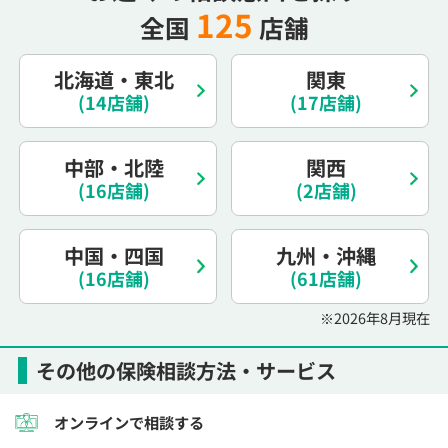
125
全国
店舗
電話で相談予約
（オンライン保険相談専用）
0120-987-110
北海道・東北
関東
平日 / 土日祝日 10:00〜17:00（通話無料）
(14店舗)
(17店舗)
※受付時間外にご予約をいただいた場合は、
翌営業日のご連絡となります
中部・北陸
関西
(16店舗)
(2店舗)
中国・四国
九州・沖縄
(16店舗)
(61店舗)
※2026年8月現在
その他の保険相談方法・サービス
オンラインで相談する