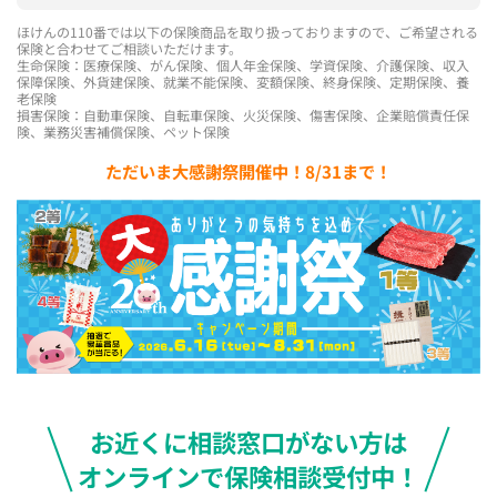
ほけんの110番では以下の保険商品を取り扱っておりますので、ご希望される
保険と合わせてご相談いただけます。
生命保険：医療保険、がん保険、個人年金保険、学資保険、介護保険、収入
保障保険、外貨建保険、就業不能保険、変額保険、終身保険、定期保険、養
老保険
損害保険：自動車保険、自転車保険、火災保険、傷害保険、企業賠償責任保
険、業務災害補償保険、ペット保険
ただいま大感謝祭開催中！8/31まで！
お近くに相談窓口がない方は
オンラインで保険相談受付中！