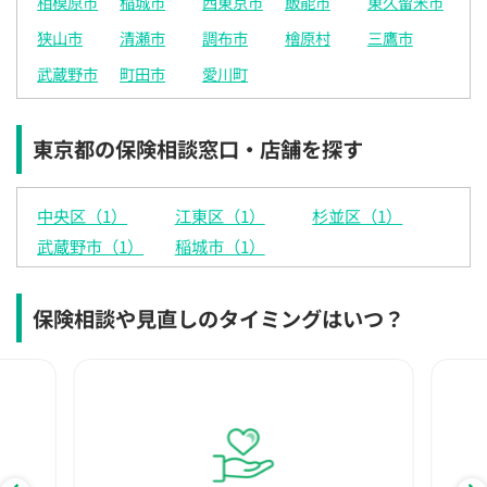
相模原市
稲城市
西東京市
飯能市
東久留米市
狭山市
清瀬市
調布市
檜原村
三鷹市
武蔵野市
町田市
愛川町
東京都の保険相談窓口・店舗を探す
中央区（1）
江東区（1）
杉並区（1）
武蔵野市（1）
稲城市（1）
保険相談や見直しのタイミングはいつ？