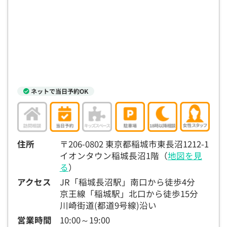
15:30
15:30
15:30
15:30
15:30
15:30
15:30
◯
◯
◯
◯
◯
◯
◯
16:00
16:00
16:00
16:00
16:00
16:00
16:00
◯
◯
◯
◯
◯
◯
◯
16:30
16:30
16:30
16:30
16:30
16:30
16:30
ネットで当日予約OK
◯
◯
◯
◯
◯
◯
◯
17:00
17:00
17:00
17:00
17:00
17:00
17:00
◯
◯
◯
◯
◯
◯
◯
住所
〒206-0802 東京都稲城市東長沼1212-1
17:30
17:30
17:30
17:30
17:30
17:30
17:30
イオンタウン稲城長沼1階（
地図を見
◯
◯
◯
◯
◯
◯
◯
る
）
アクセス
JR「稲城長沼駅」南口から徒歩4分
18:00
18:00
18:00
18:00
18:00
18:00
18:00
京王線「稲城駅」北口から徒歩15分
川崎街道(都道9号線)沿い
○：予約可 ×：予約不可
：お電話にてお問い合わせください
営業時間
10:00～19:00