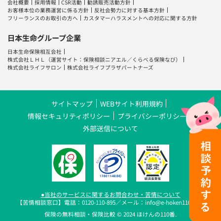
会社概要
採用情報
CSR活動
勧誘販売活動方針
お客様本位の業務運営に係る方針
反社会勢力に対する基本方針
フリーランスのお取引の方へ
カスタマーハラスメントへの対応に関する方針
日本生命グループ企業
日本生命保険相互会社
株式会社ＬＨＬ
（運営サイト：
保険相談ニアエル
／
くらべる保険なび
）
株式会社ライフサロン
株式会社ライフプラザパートナーズ
サイトマップ
WEBサイト利用規約
情報セキュリティポリシー
プライバシーポリシー
外部送信について
●当社のサービスに関するお問合わせ・苦情について
【苦情相談窓口】電話：0120-110-895／メール：info@e-hoken110.com
保険の無料相談・保険比較 © 2024 ほけんの110番.