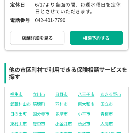
定休日
6/17より当面の間、毎週水曜日を定休
電話で相談予約
（オンライン保険相談専用）
0120-987-110
日とさせていただきます。
電話番号
042-401-7790
平日 / 土日祝日 10:00〜17:00（通話無料）
※受付時間外にご予約をいただいた場合は、
店舗詳細を見る
相談予約する
翌営業日のご連絡となります
他の市区町村で利用できる保険相談サービスを
探す
福生市
立川市
日野市
八王子市
あきる野市
武蔵村山市
瑞穂町
羽村市
東大和市
国立市
日の出町
国分寺市
多摩市
小平市
青梅市
東村山市
府中市
小金井市
所沢市
入間市