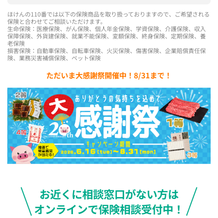
ほけんの110番では以下の保険商品を取り扱っておりますので、ご希望される
保険と合わせてご相談いただけます。
生命保険：医療保険、がん保険、個人年金保険、学資保険、介護保険、収入
保障保険、外貨建保険、就業不能保険、変額保険、終身保険、定期保険、養
老保険
損害保険：自動車保険、自転車保険、火災保険、傷害保険、企業賠償責任保
険、業務災害補償保険、ペット保険
ただいま大感謝祭開催中！8/31まで！
お近くに相談窓口がない方は
オンラインで保険相談受付中！