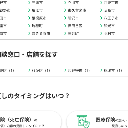
野市
三鷹市
立川市
西東京市
蔵野市
狛江市
東久留米市
昭島市
田市
相模原市
所沢市
八王子市
座市
瑞穂町
世田谷区
和光市
霞市
あきる野市
三芳町
羽村市
相談窓口・店舗を探す
東区（1）
杉並区（1）
武蔵野市（1）
稲城市（1）
直しのタイミングはいつ？
険（死亡保険）
医療保険
の
の加入・
補償）内容の見直しのタイミング
見直しのタ