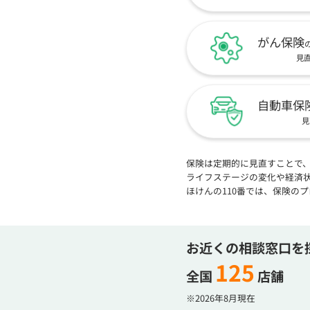
がん保険
見
自動車保
見
保険は定期的に見直すことで
ライフステージの変化や経済
ほけんの110番では、保険の
お近くの相談窓口を
125
全国
店舗
※2026年8月現在