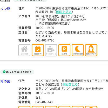
住所
〒206-0802 東京都稲城市東長沼1212-1 イオンタウ
稲城長沼1階（
地図を見る
）
アクセス
JR「稲城長沼駅」南口から徒歩4分
京王線「稲城駅」北口から徒歩15分
川崎街道(都道9号線)沿い
営業時間
10:00～19:00
定休日
6/17より当面の間、毎週水曜日を定休日とさせてい
ただきます。
電話番号
042-401-7790
ネットで当日予約OK
住所
〒227-0038 神奈川県横浜市青葉区奈良1丁目2-1 三
こどもの国店1階（
地図を見る
）
アクセス
東急こどもの国線「こどもの国駅」から徒歩4分
営業時間
10:00～19:00
定休日
なし
電話番号
045-482-7405