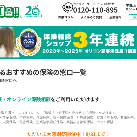
カスタマーサービスへのお問合せ
平日/
0120-110-895
9:00～1
保険コラム
よくあるご質問
企業情報
採
るおすすめの保険の窓口一覧
相談窓口へ
談・オンライン保険相談
をご利用いただけます
品を取り扱っておりますので、ご希望される保険と合わせてご相談いただけます。
人年金保険、学資保険、介護保険、収入保障保険、外貨建保険、就業不能保険、変額保険、
、火災保険、傷害保険、企業賠償責任保険、業務災害補償保険、ペット保険
ただいま大感謝祭開催中！8/31まで！