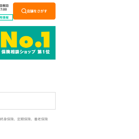
土日祝日
7:00
店舗をさがす
用情報
終身保険、定期保険、養老保険