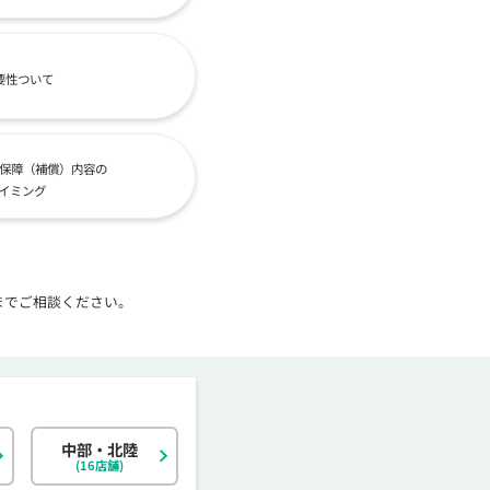
要性ついて
保障（補償）内容の
イミング
までご相談ください。
中部・北陸
北海道
東京都
岐阜県
大阪府
島根県
福岡県
神奈川県
宮城県
静岡県
京都府
岡山県
佐賀県
(16店舗)