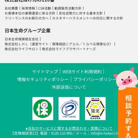
会社概要
採用情報
CSR活動
勧誘販売活動方針
お客様本位の業務運営に係る方針
反社会勢力に対する基本方針
フリーランスのお取引の方へ
カスタマーハラスメントへの対応に関する方針
日本生命グループ企業
日本生命保険相互会社
株式会社ＬＨＬ
（運営サイト：
保険相談ニアエル
／
くらべる保険なび
）
株式会社ライフサロン
株式会社ライフプラザパートナーズ
サイトマップ
WEBサイト利用規約
情報セキュリティポリシー
プライバシーポリシー
外部送信について
●当社のサービスに関するお問合わせ・苦情について
【苦情相談窓口】電話：0120-110-895／メール：info@e-hoken110.com