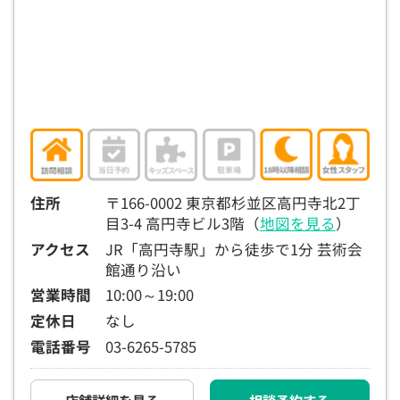
15:30
15:30
15:30
15:30
15:30
15:30
15:30
◯
◯
◯
◯
◯
◯
◯
16:00
16:00
16:00
16:00
16:00
16:00
16:00
◯
◯
◯
◯
◯
◯
◯
16:30
16:30
16:30
16:30
16:30
16:30
16:30
◯
◯
◯
◯
◯
◯
◯
17:00
17:00
17:00
17:00
17:00
17:00
17:00
住所
〒166-0002 東京都杉並区高円寺北2丁
目3-4 高円寺ビル3階（
地図を見る
）
◯
◯
◯
◯
◯
◯
◯
アクセス
JR「高円寺駅」から徒歩で1分 芸術会
17:30
17:30
17:30
17:30
17:30
17:30
17:30
館通り沿い
◯
◯
◯
◯
◯
◯
◯
営業時間
10:00～19:00
定休日
なし
18:00
18:00
18:00
18:00
18:00
18:00
18:00
電話番号
03-6265-5785
○：予約可 ×：予約不可
：お電話にてお問い合わせください