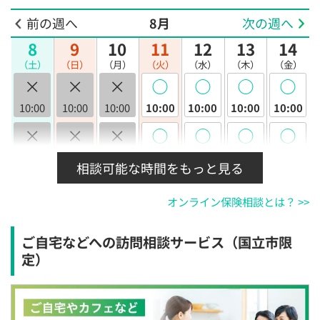
前の週へ
8月
次の週へ
8
9
10
11
12
13
14
（土）
（日）
（月）
（火）
（水）
（木）
（金）
×
×
×
◯
◯
◯
◯
10:00
10:00
10:00
10:00
10:00
10:00
10:00
×
×
×
◯
◯
◯
◯
10:30
10:30
10:30
10:30
10:30
10:30
10:30
相談可能な時間をもっと見る
×
×
×
◯
◯
◯
◯
オンライン保険相談とは？ >>
11:00
11:00
11:00
11:00
11:00
11:00
11:00
×
×
×
◯
◯
◯
◯
ご自宅などへの訪問相談サービス（国立市限
11:30
11:30
11:30
11:30
11:30
11:30
11:30
定）
×
×
×
◯
◯
◯
◯
12:00
12:00
12:00
12:00
12:00
12:00
12:00