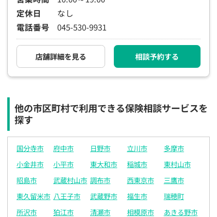
定休日
なし
電話番号
045-530-9931
店舗詳細を見る
相談予約する
他の市区町村で利用できる保険相談サービスを
探す
国分寺市
府中市
日野市
立川市
多摩市
小金井市
小平市
東大和市
稲城市
東村山市
昭島市
武蔵村山市
調布市
西東京市
三鷹市
東久留米市
八王子市
武蔵野市
福生市
瑞穂町
所沢市
狛江市
清瀬市
相模原市
あきる野市