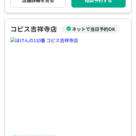
店舗詳細を見る
相談予約する
電話で相談予約
（オンライン保険相談専用）
0120-987-110
平日 / 土日祝日 10:00〜17:00（通話無料）
コピス吉祥寺店
ネットで当日予約OK
※受付時間外にご予約をいただいた場合は、
翌営業日のご連絡となります