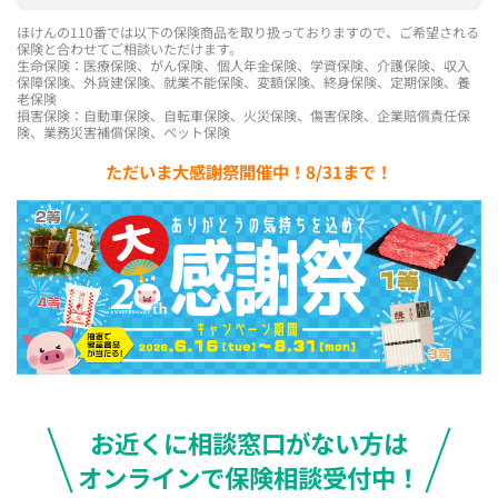
ほけんの110番では以下の保険商品を取り扱っておりますので、ご希望される
保険と合わせてご相談いただけます。
生命保険：医療保険、がん保険、個人年金保険、学資保険、介護保険、収入
保障保険、外貨建保険、就業不能保険、変額保険、終身保険、定期保険、養
老保険
損害保険：自動車保険、自転車保険、火災保険、傷害保険、企業賠償責任保
険、業務災害補償保険、ペット保険
ただいま大感謝祭開催中！8/31まで！
お近くに相談窓口がない方は
オンラインで保険相談受付中！