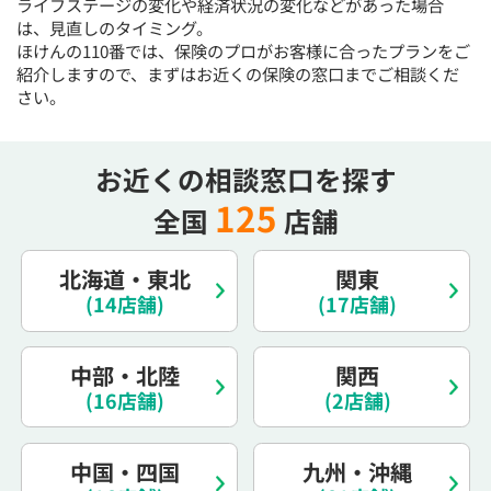
ライフステージの変化や経済状況の変化などがあった場合
電話で相談予約
（オンライン保険相談専用）
は、見直しのタイミング。
0120-987-110
ほけんの110番では、保険のプロがお客様に合ったプランをご
紹介しますので、まずはお近くの保険の窓口までご相談くだ
平日 / 土日祝日 10:00〜17:00（通話無料）
さい。
※受付時間外にご予約をいただいた場合は、
翌営業日のご連絡となります
お近くの相談窓口を探す
125
全国
店舗
北海道・東北
関東
(14店舗)
(17店舗)
中部・北陸
関西
(16店舗)
(2店舗)
中国・四国
九州・沖縄