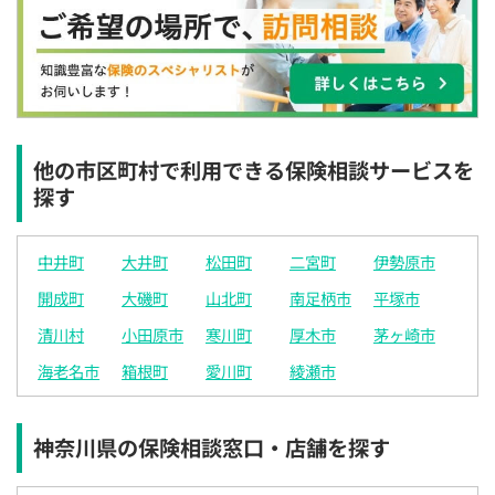
×
×
×
◯
◯
◯
◯
12:30
12:30
12:30
12:30
12:30
12:30
12:30
×
◯
◯
◯
◯
◯
◯
13:00
13:00
13:00
13:00
13:00
13:00
13:00
×
◯
◯
◯
◯
◯
◯
他の市区町村で利用できる保険相談サービスを
探す
13:30
13:30
13:30
13:30
13:30
13:30
13:30
×
◯
◯
◯
◯
◯
◯
中井町
大井町
松田町
二宮町
伊勢原市
14:00
14:00
14:00
14:00
14:00
14:00
14:00
開成町
大磯町
山北町
南足柄市
平塚市
×
◯
◯
◯
◯
◯
◯
清川村
小田原市
寒川町
厚木市
茅ヶ崎市
14:30
14:30
14:30
14:30
14:30
14:30
14:30
海老名市
箱根町
愛川町
綾瀬市
×
◯
◯
◯
◯
◯
◯
15:00
15:00
15:00
15:00
15:00
15:00
15:00
神奈川県の保険相談窓口・店舗を探す
×
◯
◯
◯
◯
◯
◯