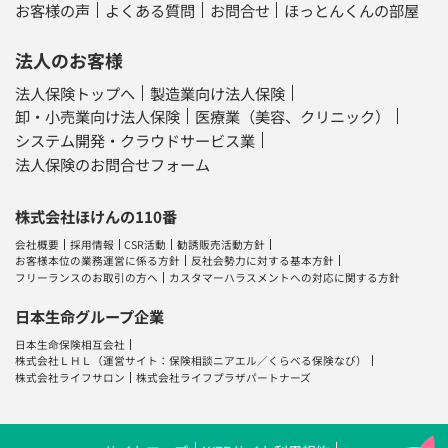
お客様の声
よくある質問
お問合せ
ほっとんくんの部屋
法人のお客様
法人保険トップへ
製造業向け法人保険
卸・小売業向け法人保険
医療業（美容、クリニック）
システム開発・クラウドサービス業
法人保険のお問合せフォーム
株式会社ほけんの110番
会社概要
採用情報
CSR活動
勧誘販売活動方針
お客様本位の業務運営に係る方針
反社会勢力に対する基本方針
フリーランスのお取引の方へ
カスタマーハラスメントへの対応に関する方針
日本生命グループ企業
日本生命保険相互会社
株式会社ＬＨＬ
（運営サイト：
保険相談ニアエル
／
くらべる保険なび
）
株式会社ライフサロン
株式会社ライフプラザパートナーズ