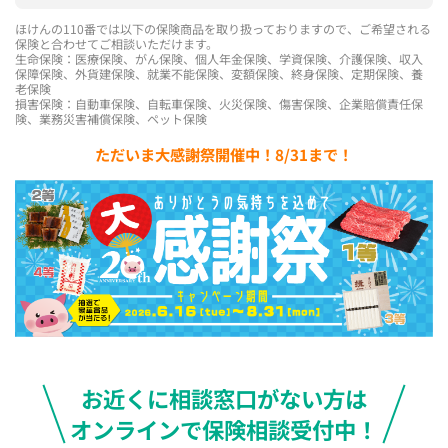
ほけんの110番では以下の保険商品を取り扱っておりますので、ご希望される
保険と合わせてご相談いただけます。
生命保険：医療保険、がん保険、個人年金保険、学資保険、介護保険、収入
保障保険、外貨建保険、就業不能保険、変額保険、終身保険、定期保険、養
老保険
損害保険：自動車保険、自転車保険、火災保険、傷害保険、企業賠償責任保
険、業務災害補償保険、ペット保険
ただいま大感謝祭開催中！8/31まで！
お近くに相談窓口がない方は
オンラインで保険相談受付中！