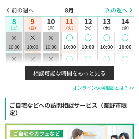
前の週へ
8月
次の週へ
8
9
10
11
12
13
14
（土）
（日）
（月）
（火）
（水）
（木）
（金）
×
×
×
◯
◯
◯
◯
10:00
10:00
10:00
10:00
10:00
10:00
10:00
×
×
×
◯
◯
◯
◯
10:30
10:30
10:30
10:30
10:30
10:30
10:30
相談可能な時間をもっと見る
×
×
×
◯
◯
◯
◯
オンライン保険相談とは？ >>
11:00
11:00
11:00
11:00
11:00
11:00
11:00
×
×
×
◯
◯
◯
◯
ご自宅などへの訪問相談サービス（秦野市限
11:30
11:30
11:30
11:30
11:30
11:30
11:30
定）
×
×
×
◯
◯
◯
◯
12:00
12:00
12:00
12:00
12:00
12:00
12:00