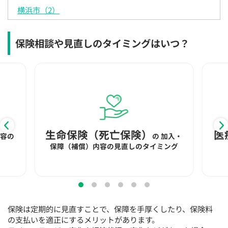
15:30
15:30
15:30
15:30
15:30
15:30
15:30
横浜市（2）
×
◯
◯
◯
◯
◯
◯
保険相談や見直しのタイミングはいつ？
16:00
16:00
16:00
16:00
16:00
16:00
16:00
×
◯
◯
◯
◯
◯
◯
16:30
16:30
16:30
16:30
16:30
16:30
16:30
×
◯
◯
◯
◯
◯
◯
17:00
17:00
17:00
17:00
17:00
17:00
17:00
×
◯
◯
◯
◯
◯
◯
生命保険（死亡保険）
医
内容の
の
加入・
保障（補償）内容の見直しのタイミング
17:30
17:30
17:30
17:30
17:30
17:30
17:30
×
◯
◯
◯
◯
◯
◯
18:00
18:00
18:00
18:00
18:00
18:00
18:00
○：予約可 ×：予約不可
保険は定期的に見直すことで、保障を手厚くしたり、保険料
：お電話にてお問い合わせください
の支払いを適正にするメリットがあります。