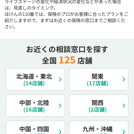
ライフステージの変化や経済状況の変化などがあった場合
電話で相談予約
（オンライン保険相談専用）
は、見直しのタイミング。
0120-987-110
ほけんの110番では、保険のプロがお客様に合ったプランをご
紹介しますので、まずはお近くの保険の窓口までご相談くだ
平日 / 土日祝日 10:00〜17:00（通話無料）
さい。
※受付時間外にご予約をいただいた場合は、
翌営業日のご連絡となります
お近くの相談窓口を探す
125
全国
店舗
北海道・東北
関東
(14店舗)
(17店舗)
中部・北陸
関西
(16店舗)
(2店舗)
中国・四国
九州・沖縄