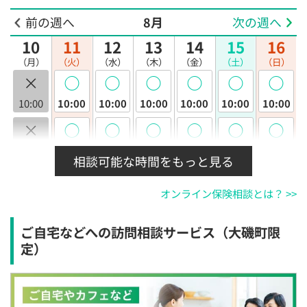
前の週へ
8月
次の週へ
10
11
12
13
14
15
16
（月）
（火）
（水）
（木）
（金）
（土）
（日）
×
◯
◯
◯
◯
◯
◯
10:00
10:00
10:00
10:00
10:00
10:00
10:00
×
◯
◯
◯
◯
◯
◯
10:30
10:30
10:30
10:30
10:30
10:30
10:30
相談可能な時間をもっと見る
×
◯
◯
◯
◯
◯
◯
オンライン保険相談とは？ >>
11:00
11:00
11:00
11:00
11:00
11:00
11:00
×
◯
◯
◯
◯
◯
◯
ご自宅などへの訪問相談サービス（大磯町限
11:30
11:30
11:30
11:30
11:30
11:30
11:30
定）
×
◯
◯
◯
◯
◯
◯
12:00
12:00
12:00
12:00
12:00
12:00
12:00