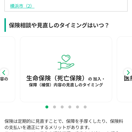
15:30
15:30
15:30
15:30
15:30
15:30
15:30
横浜市（2）
◯
◯
◯
◯
◯
◯
◯
保険相談や見直しのタイミングはいつ？
16:00
16:00
16:00
16:00
16:00
16:00
16:00
◯
◯
◯
◯
◯
◯
◯
16:30
16:30
16:30
16:30
16:30
16:30
16:30
◯
◯
◯
◯
◯
◯
◯
17:00
17:00
17:00
17:00
17:00
17:00
17:00
◯
◯
◯
◯
◯
◯
◯
生命保険（死亡保険）
医
内容の
の
加入・
保障（補償）内容の見直しのタイミング
17:30
17:30
17:30
17:30
17:30
17:30
17:30
◯
◯
◯
◯
◯
◯
◯
18:00
18:00
18:00
18:00
18:00
18:00
18:00
○：予約可 ×：予約不可
保険は定期的に見直すことで、保障を手厚くしたり、保険料
：お電話にてお問い合わせください
の支払いを適正にするメリットがあります。