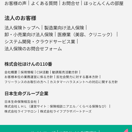
お客様の声
よくある質問
お問合せ
ほっとんくんの部屋
法人のお客様
法人保険トップへ
製造業向け法人保険
卸・小売業向け法人保険
医療業（美容、クリニック）
システム開発・クラウドサービス業
法人保険のお問合せフォーム
株式会社ほけんの110番
会社概要
採用情報
CSR活動
勧誘販売活動方針
お客様本位の業務運営に係る方針
反社会勢力に対する基本方針
フリーランスのお取引の方へ
カスタマーハラスメントへの対応に関する方針
日本生命グループ企業
日本生命保険相互会社
株式会社ＬＨＬ
（運営サイト：
保険相談ニアエル
／
くらべる保険なび
）
株式会社ライフサロン
株式会社ライフプラザパートナーズ