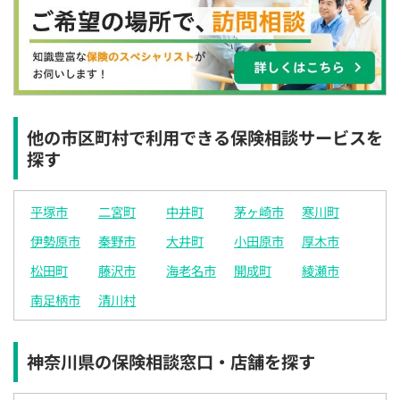
×
◯
◯
◯
◯
◯
◯
12:30
12:30
12:30
12:30
12:30
12:30
12:30
◯
◯
◯
◯
◯
◯
◯
13:00
13:00
13:00
13:00
13:00
13:00
13:00
◯
◯
◯
◯
◯
◯
◯
他の市区町村で利用できる保険相談サービスを
探す
13:30
13:30
13:30
13:30
13:30
13:30
13:30
◯
◯
◯
◯
◯
◯
◯
平塚市
二宮町
中井町
茅ヶ崎市
寒川町
14:00
14:00
14:00
14:00
14:00
14:00
14:00
伊勢原市
秦野市
大井町
小田原市
厚木市
◯
◯
◯
◯
◯
◯
◯
松田町
藤沢市
海老名市
開成町
綾瀬市
14:30
14:30
14:30
14:30
14:30
14:30
14:30
南足柄市
清川村
◯
◯
◯
◯
◯
◯
◯
15:00
15:00
15:00
15:00
15:00
15:00
15:00
神奈川県の保険相談窓口・店舗を探す
◯
◯
◯
◯
◯
◯
◯