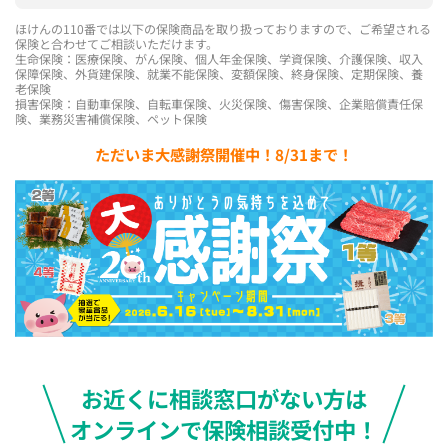
ほけんの110番では以下の保険商品を取り扱っておりますので、ご希望される
保険と合わせてご相談いただけます。
生命保険：医療保険、がん保険、個人年金保険、学資保険、介護保険、収入
保障保険、外貨建保険、就業不能保険、変額保険、終身保険、定期保険、養
老保険
損害保険：自動車保険、自転車保険、火災保険、傷害保険、企業賠償責任保
険、業務災害補償保険、ペット保険
ただいま大感謝祭開催中！8/31まで！
お近くに相談窓口がない方は
オンラインで保険相談受付中！