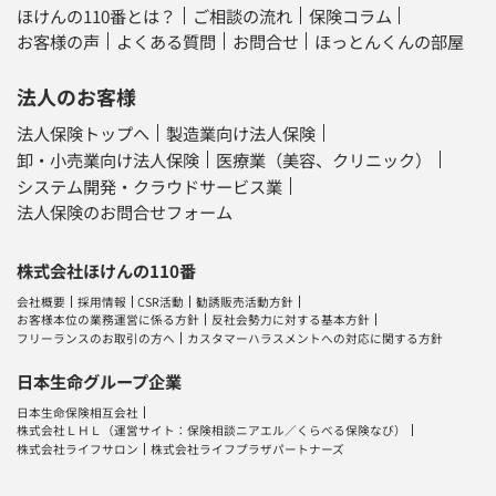
ほけんの110番とは？
ご相談の流れ
保険コラム
お客様の声
よくある質問
お問合せ
ほっとんくんの部屋
法人のお客様
法人保険トップへ
製造業向け法人保険
卸・小売業向け法人保険
医療業（美容、クリニック）
システム開発・クラウドサービス業
法人保険のお問合せフォーム
株式会社ほけんの110番
会社概要
採用情報
CSR活動
勧誘販売活動方針
お客様本位の業務運営に係る方針
反社会勢力に対する基本方針
フリーランスのお取引の方へ
カスタマーハラスメントへの対応に関する方針
日本生命グループ企業
日本生命保険相互会社
株式会社ＬＨＬ
（運営サイト：
保険相談ニアエル
／
くらべる保険なび
）
株式会社ライフサロン
株式会社ライフプラザパートナーズ