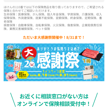
ほけんの110番では以下の保険商品を取り扱っておりますので、ご希望される
保険と合わせてご相談いただけます。
生命保険：医療保険、がん保険、個人年金保険、学資保険、介護保険、収入
保障保険、外貨建保険、就業不能保険、変額保険、終身保険、定期保険、養
老保険
損害保険：自動車保険、自転車保険、火災保険、傷害保険、企業賠償責任保
険、業務災害補償保険、ペット保険
ただいま大感謝祭開催中！8/31まで！
お近くに相談窓口がない方は
オンラインで保険相談受付中！