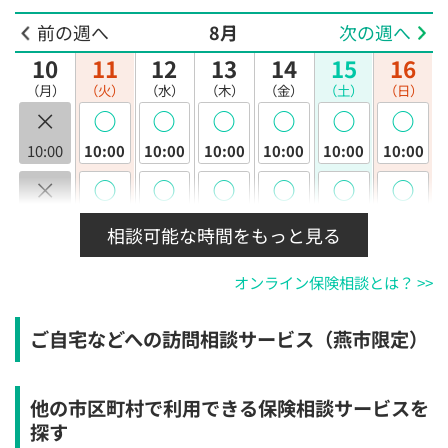
前の週へ
8月
次の週へ
10
11
12
13
14
15
16
（月）
（火）
（水）
（木）
（金）
（土）
（日）
×
◯
◯
◯
◯
◯
◯
10:00
10:00
10:00
10:00
10:00
10:00
10:00
×
◯
◯
◯
◯
◯
◯
10:30
10:30
10:30
10:30
10:30
10:30
10:30
相談可能な時間をもっと見る
×
◯
◯
◯
◯
◯
◯
オンライン保険相談とは？ >>
11:00
11:00
11:00
11:00
11:00
11:00
11:00
×
◯
◯
◯
◯
◯
◯
ご自宅などへの訪問相談サービス（燕市限定）
11:30
11:30
11:30
11:30
11:30
11:30
11:30
×
◯
◯
◯
◯
◯
◯
他の市区町村で利用できる保険相談サービスを
12:00
12:00
12:00
12:00
12:00
12:00
12:00
探す