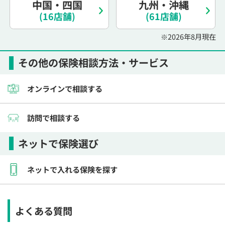
中国・四国
九州・沖縄
電話で相談予約
（オンライン保険相談専用）
0120-987-110
(16店舗)
(61店舗)
※2026年8月現在
平日 / 土日祝日 10:00〜17:00（通話無料）
※受付時間外にご予約をいただいた場合は、
その他の保険相談方法・サービス
翌営業日のご連絡となります
オンラインで相談する
訪問で相談する
ネットで保険選び
ネットで入れる保険を探す
よくある質問