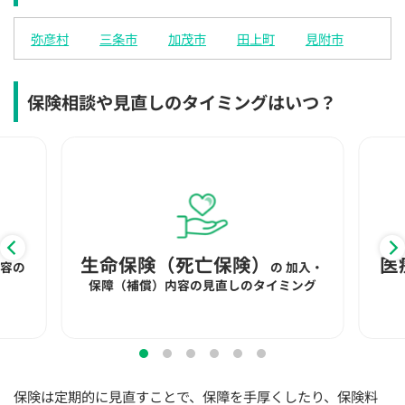
×
◯
◯
◯
◯
◯
◯
弥彦村
三条市
加茂市
田上町
見附市
12:30
12:30
12:30
12:30
12:30
12:30
12:30
◯
◯
◯
◯
◯
◯
◯
保険相談や見直しのタイミングはいつ？
13:00
13:00
13:00
13:00
13:00
13:00
13:00
◯
◯
◯
◯
◯
◯
◯
13:30
13:30
13:30
13:30
13:30
13:30
13:30
◯
◯
◯
◯
◯
◯
◯
14:00
14:00
14:00
14:00
14:00
14:00
14:00
◯
◯
◯
◯
◯
◯
◯
生命保険（死亡保険）
医
内容の
の
加入・
保障（補償）内容の見直しのタイミング
14:30
14:30
14:30
14:30
14:30
14:30
14:30
◯
◯
◯
◯
◯
◯
◯
15:00
15:00
15:00
15:00
15:00
15:00
15:00
◯
◯
◯
◯
◯
◯
◯
保険は定期的に見直すことで、保障を手厚くしたり、保険料