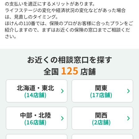
の支払いを適正にするメリットがあります。
15:30
15:30
15:30
15:30
15:30
15:30
15:30
ライフステージの変化や経済状況の変化などがあった場合
◯
◯
◯
◯
◯
◯
◯
は、見直しのタイミング。
ほけんの110番では、保険のプロがお客様に合ったプランをご
16:00
16:00
16:00
16:00
16:00
16:00
16:00
紹介しますので、まずはお近くの保険の窓口までご相談くだ
さい。
◯
◯
◯
◯
◯
◯
◯
16:30
16:30
16:30
16:30
16:30
16:30
16:30
お近くの相談窓口を探す
◯
◯
◯
◯
◯
◯
◯
125
17:00
17:00
17:00
17:00
17:00
17:00
17:00
全国
店舗
◯
◯
◯
◯
◯
◯
◯
北海道・東北
関東
17:30
17:30
17:30
17:30
17:30
17:30
17:30
(14店舗)
(17店舗)
◯
◯
◯
◯
◯
◯
◯
18:00
18:00
18:00
18:00
18:00
18:00
18:00
中部・北陸
関西
(16店舗)
(2店舗)
○：予約可 ×：予約不可
：お電話にてお問い合わせください