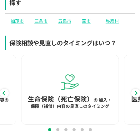
探す
×
×
◯
◯
◯
◯
◯
12:30
12:30
12:30
12:30
12:30
12:30
12:30
加茂市
三条市
五泉市
燕市
弥彦村
◯
◯
◯
◯
◯
◯
◯
13:00
13:00
13:00
13:00
13:00
13:00
13:00
保険相談や見直しのタイミングはいつ？
◯
◯
◯
◯
◯
◯
◯
13:30
13:30
13:30
13:30
13:30
13:30
13:30
◯
◯
◯
◯
◯
◯
◯
14:00
14:00
14:00
14:00
14:00
14:00
14:00
◯
◯
◯
◯
◯
◯
◯
生命保険（死亡保険）
医
内容の
の
加入・
14:30
14:30
14:30
14:30
14:30
14:30
14:30
保障（補償）内容の見直しのタイミング
◯
◯
◯
◯
◯
◯
◯
15:00
15:00
15:00
15:00
15:00
15:00
15:00
◯
◯
◯
◯
◯
◯
◯