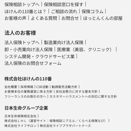
保険相談トップへ
保険相談窓口を探す
ほけんの110番とは？
ご相談の流れ
保険コラム
お客様の声
よくある質問
お問合せ
ほっとんくんの部屋
法人のお客様
法人保険トップへ
製造業向け法人保険
卸・小売業向け法人保険
医療業（美容、クリニック）
システム開発・クラウドサービス業
法人保険のお問合せフォーム
株式会社ほけんの110番
会社概要
採用情報
CSR活動
勧誘販売活動方針
お客様本位の業務運営に係る方針
反社会勢力に対する基本方針
フリーランスのお取引の方へ
カスタマーハラスメントへの対応に関する方針
日本生命グループ企業
日本生命保険相互会社
株式会社ＬＨＬ
（運営サイト：
保険相談ニアエル
／
くらべる保険なび
）
株式会社ライフサロン
株式会社ライフプラザパートナーズ