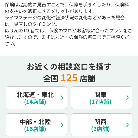
保険は定期的に見直すことで、保障を手厚くしたり、保険料
15:30
15:30
15:30
15:30
15:30
15:30
15:30
の支払いを適正にするメリットがあります。
◯
◯
◯
◯
◯
◯
◯
ライフステージの変化や経済状況の変化などがあった場合
は、見直しのタイミング。
16:00
16:00
16:00
16:00
16:00
16:00
16:00
ほけんの110番では、保険のプロがお客様に合ったプランをご
◯
◯
◯
◯
◯
◯
◯
紹介しますので、まずはお近くの保険の窓口までご相談くだ
さい。
16:30
16:30
16:30
16:30
16:30
16:30
16:30
◯
◯
◯
◯
◯
◯
◯
お近くの相談窓口を探す
17:00
17:00
17:00
17:00
17:00
17:00
17:00
125
全国
店舗
◯
◯
◯
◯
◯
◯
◯
17:30
17:30
17:30
17:30
17:30
17:30
17:30
北海道・東北
関東
◯
◯
◯
◯
◯
◯
◯
(14店舗)
(17店舗)
18:00
18:00
18:00
18:00
18:00
18:00
18:00
中部・北陸
関西
○：予約可 ×：予約不可
(16店舗)
(2店舗)
：お電話にてお問い合わせください