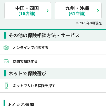
電話で相談予約
（オンライン保険相談専用）
0120-987-110
中国・四国
九州・沖縄
(16店舗)
(61店舗)
平日 / 土日祝日 10:00〜17:00（通話無料）
※2026年8月現在
※受付時間外にご予約をいただいた場合は、
翌営業日のご連絡となります
その他の保険相談方法・サービス
オンラインで相談する
訪問で相談する
ネットで保険選び
ネットで入れる保険を探す
よくある質問