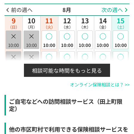
前の週へ
8月
次の週へ
9
10
11
12
13
14
15
（日）
（月）
（火）
（水）
（木）
（金）
（土）
×
×
◯
◯
◯
◯
◯
10:00
10:00
10:00
10:00
10:00
10:00
10:00
×
×
◯
◯
◯
◯
◯
10:30
10:30
10:30
10:30
10:30
10:30
10:30
相談可能な時間をもっと見る
×
×
◯
◯
◯
◯
◯
オンライン保険相談とは？ >>
11:00
11:00
11:00
11:00
11:00
11:00
11:00
×
×
◯
◯
◯
◯
◯
ご自宅などへの訪問相談サービス（田上町限
11:30
11:30
11:30
11:30
11:30
11:30
11:30
定）
×
×
◯
◯
◯
◯
◯
12:00
12:00
12:00
12:00
12:00
12:00
12:00
他の市区町村で利用できる保険相談サービスを