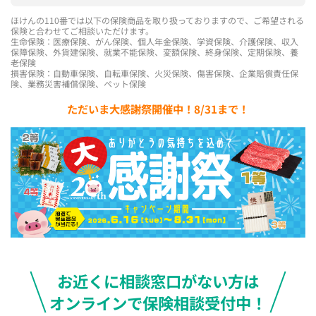
ほけんの110番では以下の保険商品を取り扱っておりますので、ご希望される
保険と合わせてご相談いただけます。
生命保険：医療保険、がん保険、個人年金保険、学資保険、介護保険、収入
保障保険、外貨建保険、就業不能保険、変額保険、終身保険、定期保険、養
老保険
損害保険：自動車保険、自転車保険、火災保険、傷害保険、企業賠償責任保
険、業務災害補償保険、ペット保険
ただいま大感謝祭開催中！8/31まで！
お近くに相談窓口がない方は
オンラインで保険相談受付中！