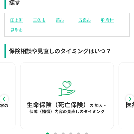
探す
×
◯
◯
◯
◯
◯
◯
12:30
12:30
12:30
12:30
12:30
12:30
12:30
田上町
三条市
燕市
五泉市
弥彦村
◯
◯
◯
◯
◯
◯
◯
見附市
13:00
13:00
13:00
13:00
13:00
13:00
13:00
◯
◯
◯
◯
◯
◯
◯
保険相談や見直しのタイミングはいつ？
13:30
13:30
13:30
13:30
13:30
13:30
13:30
◯
◯
◯
◯
◯
◯
◯
14:00
14:00
14:00
14:00
14:00
14:00
14:00
◯
◯
◯
◯
◯
◯
◯
14:30
14:30
14:30
14:30
14:30
14:30
14:30
生命保険（死亡保険）
医
内容の
の
加入・
◯
◯
◯
◯
◯
◯
◯
保障（補償）内容の見直しのタイミング
15:00
15:00
15:00
15:00
15:00
15:00
15:00
◯
◯
◯
◯
◯
◯
◯