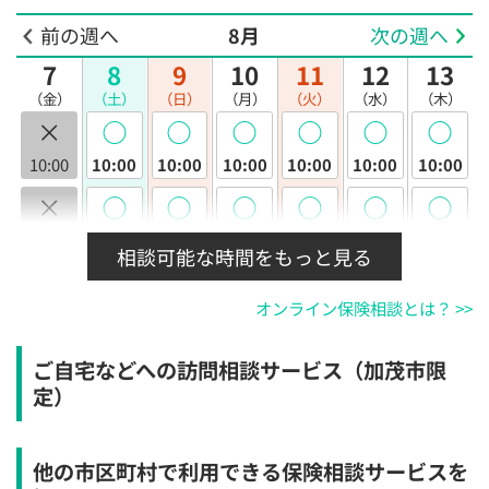
前の週へ
8月
次の週へ
7
8
9
10
11
12
13
（金）
（土）
（日）
（月）
（火）
（水）
（木）
×
◯
◯
◯
◯
◯
◯
10:00
10:00
10:00
10:00
10:00
10:00
10:00
×
◯
◯
◯
◯
◯
◯
10:30
10:30
10:30
10:30
10:30
10:30
10:30
相談可能な時間をもっと見る
×
◯
◯
◯
◯
◯
◯
オンライン保険相談とは？ >>
11:00
11:00
11:00
11:00
11:00
11:00
11:00
×
◯
◯
◯
◯
◯
◯
ご自宅などへの訪問相談サービス（加茂市限
11:30
11:30
11:30
11:30
11:30
11:30
11:30
定）
×
◯
◯
◯
◯
◯
◯
12:00
12:00
12:00
12:00
12:00
12:00
12:00
他の市区町村で利用できる保険相談サービスを