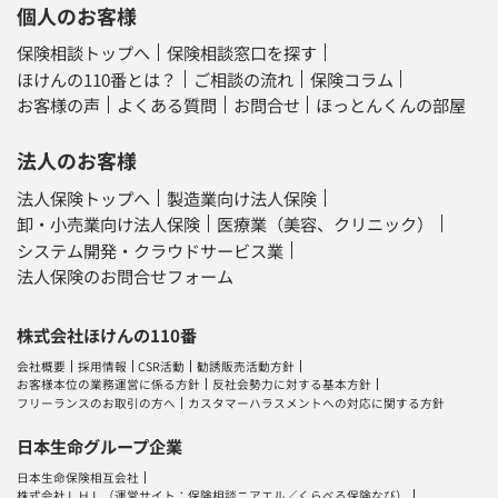
個人のお客様
保険相談トップへ
保険相談窓口を探す
ほけんの110番とは？
ご相談の流れ
保険コラム
お客様の声
よくある質問
お問合せ
ほっとんくんの部屋
法人のお客様
法人保険トップへ
製造業向け法人保険
卸・小売業向け法人保険
医療業（美容、クリニック）
システム開発・クラウドサービス業
法人保険のお問合せフォーム
株式会社ほけんの110番
会社概要
採用情報
CSR活動
勧誘販売活動方針
お客様本位の業務運営に係る方針
反社会勢力に対する基本方針
フリーランスのお取引の方へ
カスタマーハラスメントへの対応に関する方針
日本生命グループ企業
日本生命保険相互会社
株式会社ＬＨＬ
（運営サイト：
保険相談ニアエル
／
くらべる保険なび
）