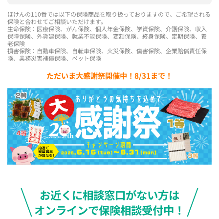
ほけんの110番では以下の保険商品を取り扱っておりますので、ご希望される
保険と合わせてご相談いただけます。
生命保険：医療保険、がん保険、個人年金保険、学資保険、介護保険、収入
保障保険、外貨建保険、就業不能保険、変額保険、終身保険、定期保険、養
老保険
損害保険：自動車保険、自転車保険、火災保険、傷害保険、企業賠償責任保
険、業務災害補償保険、ペット保険
ただいま大感謝祭開催中！8/31まで！
お近くに相談窓口がない方は
オンラインで保険相談受付中！