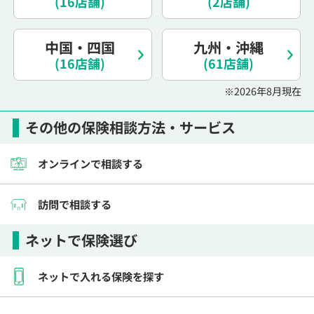
(16店舗)
(2店舗)
電話で相談予約
（オンライン保険相談専用）
0120-987-110
中国・四国
九州・沖縄
(16店舗)
平日 / 土日祝日 10:00〜17:00（通話無料）
(61店舗)
※受付時間外にご予約をいただいた場合は、
※2026年8月現在
翌営業日のご連絡となります
その他の保険相談方法・サービス
オンラインで相談する
訪問で相談する
ネットで保険選び
ネットで入れる保険を探す