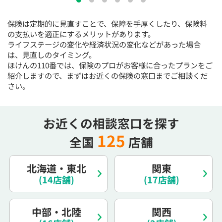
15:30
15:30
15:30
15:30
15:30
15:30
15:30
保険は定期的に見直すことで、保障を手厚くしたり、保険料
◯
◯
◯
◯
◯
◯
◯
の支払いを適正にするメリットがあります。
16:00
16:00
16:00
16:00
16:00
16:00
16:00
ライフステージの変化や経済状況の変化などがあった場合
は、見直しのタイミング。
◯
◯
◯
◯
◯
◯
◯
ほけんの110番では、保険のプロがお客様に合ったプランをご
紹介しますので、まずはお近くの保険の窓口までご相談くだ
16:30
16:30
16:30
16:30
16:30
16:30
16:30
さい。
◯
◯
◯
◯
◯
◯
◯
17:00
17:00
17:00
17:00
17:00
17:00
17:00
お近くの相談窓口を探す
◯
◯
◯
◯
◯
◯
◯
125
全国
店舗
17:30
17:30
17:30
17:30
17:30
17:30
17:30
◯
◯
◯
◯
◯
◯
◯
北海道・東北
関東
18:00
18:00
18:00
18:00
18:00
18:00
18:00
(14店舗)
(17店舗)
○：予約可 ×：予約不可
中部・北陸
関西
：お電話にてお問い合わせください