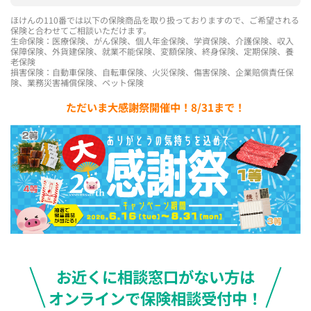
ほけんの110番では以下の保険商品を取り扱っておりますので、ご希望される
保険と合わせてご相談いただけます。
生命保険：医療保険、がん保険、個人年金保険、学資保険、介護保険、収入
保障保険、外貨建保険、就業不能保険、変額保険、終身保険、定期保険、養
老保険
損害保険：自動車保険、自転車保険、火災保険、傷害保険、企業賠償責任保
険、業務災害補償保険、ペット保険
ただいま大感謝祭開催中！8/31まで！
お近くに相談窓口がない方は
オンラインで保険相談受付中！