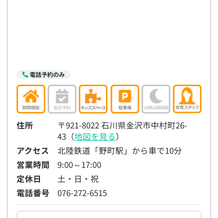
15:30
15:30
15:30
15:30
15:30
15:30
15:30
◯
◯
◯
◯
◯
◯
16:00
16:00
16:00
16:00
16:00
16:00
16:00
◯
◯
◯
◯
◯
◯
16:30
16:30
16:30
16:30
16:30
16:30
16:30
電話予約のみ
◯
◯
◯
◯
◯
◯
17:00
17:00
17:00
17:00
17:00
17:00
17:00
◯
◯
◯
◯
◯
◯
◯
住所
〒921-8022 石川県金沢市中村町26-
43（
地図を見る
）
17:30
17:30
17:30
17:30
17:30
17:30
17:30
アクセス
北陸鉄道「野町駅」から車で10分
◯
◯
◯
◯
◯
◯
◯
営業時間
9:00～17:00
18:00
18:00
18:00
18:00
18:00
18:00
18:00
定休日
土・日・祝
電話番号
076-272-6515
○：予約可 ×：予約不可
：お電話にてお問い合わせください