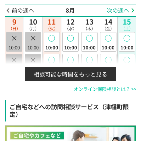
前の週へ
8月
次の週へ
9
10
11
12
13
14
15
（日）
（月）
（火）
（水）
（木）
（金）
（土）
×
×
◯
◯
◯
◯
◯
10:00
10:00
10:00
10:00
10:00
10:00
10:00
×
×
◯
◯
◯
◯
◯
10:30
10:30
10:30
10:30
10:30
10:30
10:30
相談可能な時間をもっと見る
×
×
◯
◯
◯
◯
◯
オンライン保険相談とは？ >>
11:00
11:00
11:00
11:00
11:00
11:00
11:00
×
×
◯
◯
◯
◯
◯
ご自宅などへの訪問相談サービス（津幡町限
11:30
11:30
11:30
11:30
11:30
11:30
11:30
定）
×
×
◯
◯
◯
◯
◯
12:00
12:00
12:00
12:00
12:00
12:00
12:00