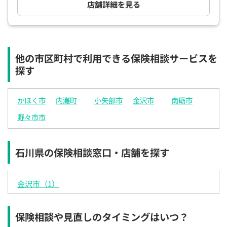
店舗詳細を見る
電話で相談予約
（オンライン保険相談専用）
0120-987-110
平日 / 土日祝日 10:00〜17:00（通話無料）
他の市区町村で利用できる保険相談サービスを
※受付時間外にご予約をいただいた場合は、
翌営業日のご連絡となります
探す
かほく市
内灘町
小矢部市
金沢市
南砺市
野々市市
石川県の保険相談窓口・店舗を探す
金沢市（1）
保険相談や見直しのタイミングはいつ？