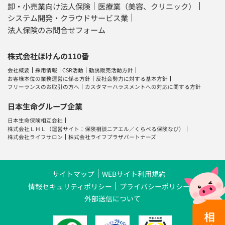
卸・小売業向け法人保険
医療業（美容、クリニック）
システム開発・クラウドサービス業
法人保険のお問合せフォーム
株式会社ほけんの110番
会社概要
採用情報
CSR活動
勧誘販売活動方針
お客様本位の業務運営に係る方針
反社会勢力に対する基本方針
フリーランスのお取引の方へ
カスタマーハラスメントへの対応に関する方針
日本生命グループ企業
日本生命保険相互会社
株式会社ＬＨＬ
（運営サイト：
保険相談ニアエル
／
くらべる保険なび
）
株式会社ライフサロン
株式会社ライフプラザパートナーズ
サイトマップ
WEBサイト利用規約
情報セキュリティポリシー
プライバシーポリシー
外部送信について