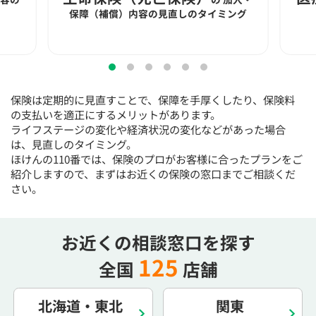
15:30
15:30
15:30
15:30
15:30
15:30
15:30
保障（補償）内容の見直しのタイミング
◯
◯
◯
◯
◯
◯
◯
16:00
16:00
16:00
16:00
16:00
16:00
16:00
◯
◯
◯
◯
◯
◯
◯
保険は定期的に見直すことで、保障を手厚くしたり、保険料
16:30
16:30
16:30
16:30
16:30
16:30
16:30
の支払いを適正にするメリットがあります。
ライフステージの変化や経済状況の変化などがあった場合
◯
◯
◯
◯
◯
◯
◯
は、見直しのタイミング。
17:00
17:00
17:00
17:00
17:00
17:00
17:00
ほけんの110番では、保険のプロがお客様に合ったプランをご
紹介しますので、まずはお近くの保険の窓口までご相談くだ
◯
◯
◯
◯
◯
◯
◯
さい。
17:30
17:30
17:30
17:30
17:30
17:30
17:30
◯
◯
◯
◯
◯
◯
◯
お近くの相談窓口を探す
18:00
18:00
18:00
18:00
18:00
18:00
18:00
125
全国
店舗
○：予約可 ×：予約不可
：お電話にてお問い合わせください
北海道・東北
関東