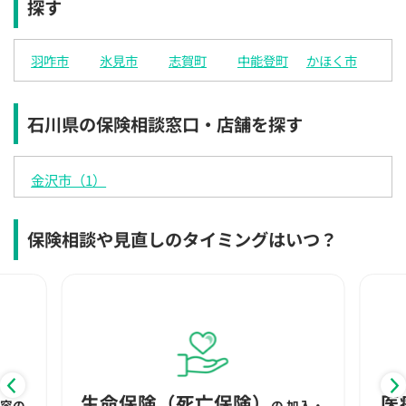
探す
×
◯
◯
◯
◯
◯
◯
12:30
12:30
12:30
12:30
12:30
12:30
12:30
羽咋市
氷見市
志賀町
中能登町
かほく市
◯
◯
◯
◯
◯
◯
◯
13:00
13:00
13:00
13:00
13:00
13:00
13:00
石川県の保険相談窓口・店舗を探す
◯
◯
◯
◯
◯
◯
◯
13:30
13:30
13:30
13:30
13:30
13:30
13:30
金沢市（1）
◯
◯
◯
◯
◯
◯
◯
14:00
14:00
14:00
14:00
14:00
14:00
14:00
保険相談や見直しのタイミングはいつ？
◯
◯
◯
◯
◯
◯
◯
14:30
14:30
14:30
14:30
14:30
14:30
14:30
◯
◯
◯
◯
◯
◯
◯
15:00
15:00
15:00
15:00
15:00
15:00
15:00
◯
◯
◯
◯
◯
◯
◯
生命保険（死亡保険）
医
内容の
の
加入・