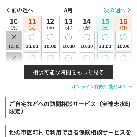
前の週へ
8月
次の週へ
10
11
12
13
14
15
16
（月）
（火）
（水）
（木）
（金）
（土）
（日）
×
◯
◯
◯
◯
◯
◯
10:00
10:00
10:00
10:00
10:00
10:00
10:00
×
◯
◯
◯
◯
◯
◯
10:30
10:30
10:30
10:30
10:30
10:30
10:30
相談可能な時間をもっと見る
×
◯
◯
◯
◯
◯
◯
オンライン保険相談とは？ >>
11:00
11:00
11:00
11:00
11:00
11:00
11:00
×
◯
◯
◯
◯
◯
◯
ご自宅などへの訪問相談サービス（宝達志水町
11:30
11:30
11:30
11:30
11:30
11:30
11:30
限定）
×
◯
◯
◯
◯
◯
◯
12:00
12:00
12:00
12:00
12:00
12:00
12:00
他の市区町村で利用できる保険相談サービスを