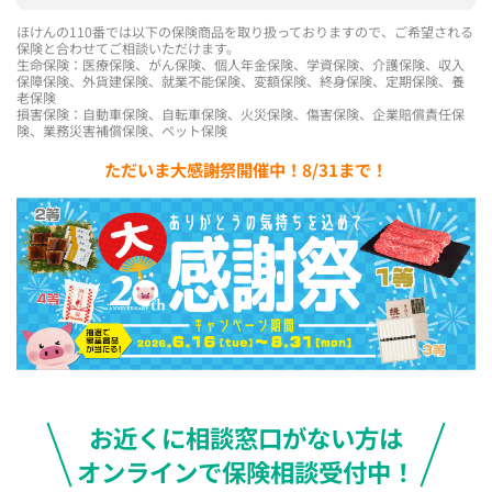
ほけんの110番では以下の保険商品を取り扱っておりますので、ご希望される
保険と合わせてご相談いただけます。
生命保険：医療保険、がん保険、個人年金保険、学資保険、介護保険、収入
保障保険、外貨建保険、就業不能保険、変額保険、終身保険、定期保険、養
老保険
損害保険：自動車保険、自転車保険、火災保険、傷害保険、企業賠償責任保
険、業務災害補償保険、ペット保険
ただいま大感謝祭開催中！8/31まで！
お近くに相談窓口がない方は
オンラインで保険相談受付中！