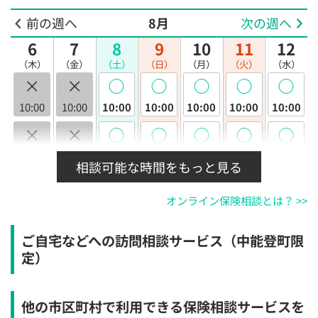
前の週へ
8月
次の週へ
6
7
8
9
10
11
12
（木）
（金）
（土）
（日）
（月）
（火）
（水）
×
×
◯
◯
◯
◯
◯
10:00
10:00
10:00
10:00
10:00
10:00
10:00
×
×
◯
◯
◯
◯
◯
10:30
10:30
10:30
10:30
10:30
10:30
10:30
相談可能な時間をもっと見る
×
×
◯
◯
◯
◯
◯
オンライン保険相談とは？ >>
11:00
11:00
11:00
11:00
11:00
11:00
11:00
×
×
◯
◯
◯
◯
◯
ご自宅などへの訪問相談サービス（中能登町限
11:30
11:30
11:30
11:30
11:30
11:30
11:30
定）
×
×
◯
◯
◯
◯
◯
12:00
12:00
12:00
12:00
12:00
12:00
12:00
他の市区町村で利用できる保険相談サービスを