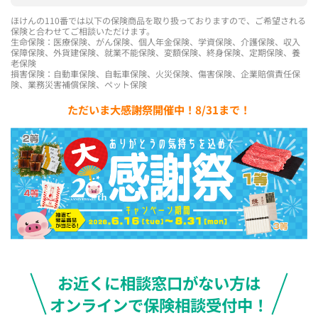
ほけんの110番では以下の保険商品を取り扱っておりますので、ご希望される
保険と合わせてご相談いただけます。
生命保険：医療保険、がん保険、個人年金保険、学資保険、介護保険、収入
保障保険、外貨建保険、就業不能保険、変額保険、終身保険、定期保険、養
老保険
損害保険：自動車保険、自転車保険、火災保険、傷害保険、企業賠償責任保
険、業務災害補償保険、ペット保険
ただいま大感謝祭開催中！8/31まで！
お近くに相談窓口がない方は
オンラインで保険相談受付中！