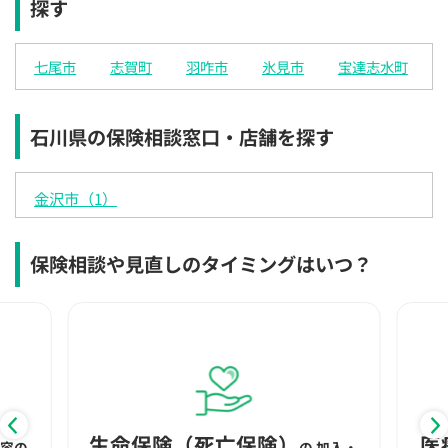
探す
×
×
◯
◯
◯
◯
◯
12:30
12:30
12:30
12:30
12:30
12:30
12:30
七尾市
志賀町
羽咋市
氷見市
宝達志水町
×
◯
◯
◯
◯
◯
◯
13:00
13:00
13:00
13:00
13:00
13:00
13:00
石川県の保険相談窓口・店舗を探す
×
◯
◯
◯
◯
◯
◯
13:30
13:30
13:30
13:30
13:30
13:30
13:30
金沢市（1）
×
◯
◯
◯
◯
◯
◯
14:00
14:00
14:00
14:00
14:00
14:00
14:00
保険相談や見直しのタイミングはいつ？
×
◯
◯
◯
◯
◯
◯
14:30
14:30
14:30
14:30
14:30
14:30
14:30
×
◯
◯
◯
◯
◯
◯
15:00
15:00
15:00
15:00
15:00
15:00
15:00
×
◯
◯
◯
◯
◯
◯
生命保険（死亡保険）
医
内容の
の
加入・