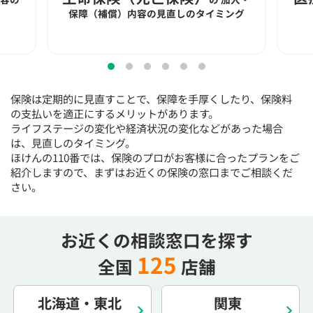
15:30
15:30
15:30
15:30
15:30
15:30
15:30
保障（補償）内容の見直しのタイミング
×
◯
◯
◯
◯
◯
◯
16:00
16:00
16:00
16:00
16:00
16:00
16:00
×
◯
◯
◯
◯
◯
◯
保険は定期的に見直すことで、保障を手厚くしたり、保険料
16:30
16:30
16:30
16:30
16:30
16:30
16:30
の支払いを適正にするメリットがあります。
ライフステージの変化や経済状況の変化などがあった場合
×
◯
◯
◯
◯
◯
◯
は、見直しのタイミング。
17:00
17:00
17:00
17:00
17:00
17:00
17:00
ほけんの110番では、保険のプロがお客様に合ったプランをご
紹介しますので、まずはお近くの保険の窓口までご相談くだ
×
◯
◯
◯
◯
◯
◯
さい。
17:30
17:30
17:30
17:30
17:30
17:30
17:30
◯
◯
◯
◯
◯
◯
お近くの相談窓口を探す
18:00
18:00
18:00
18:00
18:00
18:00
18:00
125
全国
店舗
○：予約可 ×：予約不可
：お電話にてお問い合わせください
北海道・東北
関東