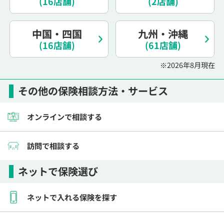
(16店舗)
(2店舗)
電話で相談予約
（オンライン保険相談専用）
0120-987-110
中国・四国
九州・沖縄
(16店舗)
平日 / 土日祝日 10:00〜17:00（通話無料）
(61店舗)
※受付時間外にご予約をいただいた場合は、
※2026年8月現在
翌営業日のご連絡となります
その他の保険相談方法・サービス
オンラインで相談する
訪問で相談する
ネットで保険選び
ネットで入れる保険を探す