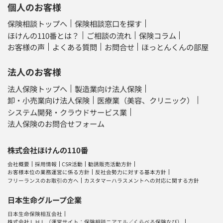
個人のお客様
保険相談トップへ
保険相談窓口を探す
ほけんの110番とは？
ご相談の流れ
保険コラム
お客様の声
よくある質問
お問合せ
ほっとんくんの部屋
法人のお客様
法人保険トップへ
製造業向け法人保険
卸・小売業向け法人保険
医療業（美容、クリニック）
システム開発・クラウドサービス業
法人保険のお問合せフォーム
株式会社ほけんの110番
会社概要
採用情報
CSR活動
勧誘販売活動方針
お客様本位の業務運営に係る方針
反社会勢力に対する基本方針
フリーランスのお取引の方へ
カスタマーハラスメントへの対応に関する方針
日本生命グループ企業
日本生命保険相互会社
株式会社ＬＨＬ
（運営サイト：
保険相談ニアエル
／
くらべる保険なび
）