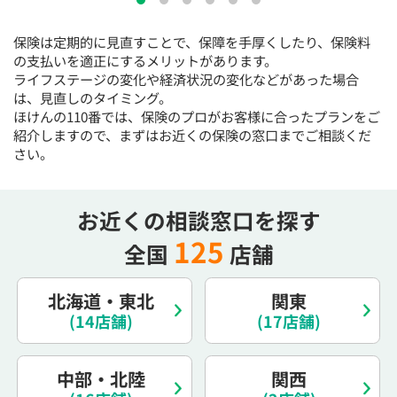
15:30
15:30
15:30
15:30
15:30
15:30
15:30
保険は定期的に見直すことで、保障を手厚くしたり、保険料
◯
◯
◯
◯
◯
◯
◯
の支払いを適正にするメリットがあります。
16:00
16:00
16:00
16:00
16:00
16:00
16:00
ライフステージの変化や経済状況の変化などがあった場合
は、見直しのタイミング。
◯
◯
◯
◯
◯
◯
◯
ほけんの110番では、保険のプロがお客様に合ったプランをご
紹介しますので、まずはお近くの保険の窓口までご相談くだ
16:30
16:30
16:30
16:30
16:30
16:30
16:30
さい。
◯
◯
◯
◯
◯
◯
◯
17:00
17:00
17:00
17:00
17:00
17:00
17:00
お近くの相談窓口を探す
◯
◯
◯
◯
◯
◯
◯
125
全国
店舗
17:30
17:30
17:30
17:30
17:30
17:30
17:30
◯
◯
◯
◯
◯
◯
◯
北海道・東北
関東
18:00
18:00
18:00
18:00
18:00
18:00
18:00
(14店舗)
(17店舗)
○：予約可 ×：予約不可
中部・北陸
関西
：お電話にてお問い合わせください