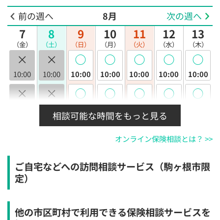
前の週へ
8月
次の週へ
7
8
9
10
11
12
13
（金）
（土）
（日）
（月）
（火）
（水）
（木）
×
×
◯
◯
◯
◯
◯
10:00
10:00
10:00
10:00
10:00
10:00
10:00
×
×
◯
◯
◯
◯
◯
10:30
10:30
10:30
10:30
10:30
10:30
10:30
相談可能な時間をもっと見る
×
×
◯
◯
◯
◯
◯
オンライン保険相談とは？ >>
11:00
11:00
11:00
11:00
11:00
11:00
11:00
×
×
◯
◯
◯
◯
◯
ご自宅などへの訪問相談サービス（駒ヶ根市限
11:30
11:30
11:30
11:30
11:30
11:30
11:30
定）
×
×
◯
◯
◯
◯
◯
12:00
12:00
12:00
12:00
12:00
12:00
12:00
他の市区町村で利用できる保険相談サービスを