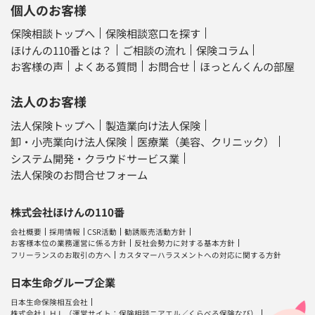
個人のお客様
保険相談トップへ
保険相談窓口を探す
ほけんの110番とは？
ご相談の流れ
保険コラム
お客様の声
よくある質問
お問合せ
ほっとんくんの部屋
法人のお客様
法人保険トップへ
製造業向け法人保険
卸・小売業向け法人保険
医療業（美容、クリニック）
システム開発・クラウドサービス業
法人保険のお問合せフォーム
株式会社ほけんの110番
会社概要
採用情報
CSR活動
勧誘販売活動方針
お客様本位の業務運営に係る方針
反社会勢力に対する基本方針
フリーランスのお取引の方へ
カスタマーハラスメントへの対応に関する方針
日本生命グループ企業
日本生命保険相互会社
株式会社ＬＨＬ
（運営サイト：
保険相談ニアエル
／
くらべる保険なび
）