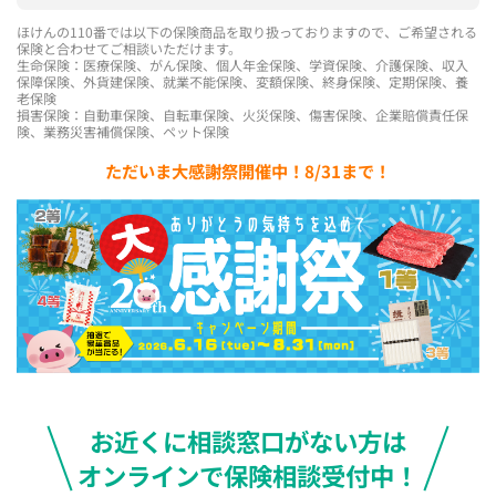
ほけんの110番では以下の保険商品を取り扱っておりますので、ご希望される
保険と合わせてご相談いただけます。
生命保険：医療保険、がん保険、個人年金保険、学資保険、介護保険、収入
保障保険、外貨建保険、就業不能保険、変額保険、終身保険、定期保険、養
老保険
損害保険：自動車保険、自転車保険、火災保険、傷害保険、企業賠償責任保
険、業務災害補償保険、ペット保険
ただいま大感謝祭開催中！8/31まで！
お近くに相談窓口がない方は
オンラインで保険相談受付中！