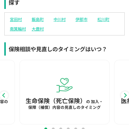
探す
×
×
◯
◯
◯
◯
◯
12:30
12:30
12:30
12:30
12:30
12:30
12:30
宮田村
飯島町
中川村
伊那市
松川町
×
◯
◯
◯
◯
◯
◯
南箕輪村
大鹿村
13:00
13:00
13:00
13:00
13:00
13:00
13:00
×
◯
◯
◯
◯
◯
◯
保険相談や見直しのタイミングはいつ？
13:30
13:30
13:30
13:30
13:30
13:30
13:30
◯
◯
◯
◯
◯
◯
14:00
14:00
14:00
14:00
14:00
14:00
14:00
◯
◯
◯
◯
◯
◯
14:30
14:30
14:30
14:30
14:30
14:30
14:30
生命保険（死亡保険）
医
内容の
の
加入・
◯
◯
◯
◯
◯
◯
保障（補償）内容の見直しのタイミング
15:00
15:00
15:00
15:00
15:00
15:00
15:00
◯
◯
◯
◯
◯
◯