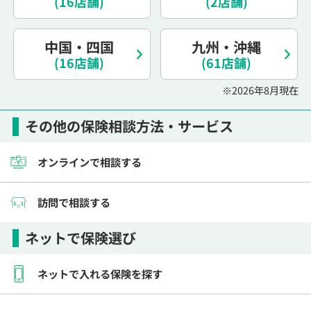
(16店舗)
(2店舗)
電話で相談予約
（オンライン保険相談専用）
0120-987-110
中国・四国
九州・沖縄
(16店舗)
平日 / 土日祝日 10:00〜17:00（通話無料）
(61店舗)
※受付時間外にご予約をいただいた場合は、
※2026年8月現在
翌営業日のご連絡となります
その他の保険相談方法・サービス
オンラインで相談する
訪問で相談する
ネットで保険選び
ネットで入れる保険を探す