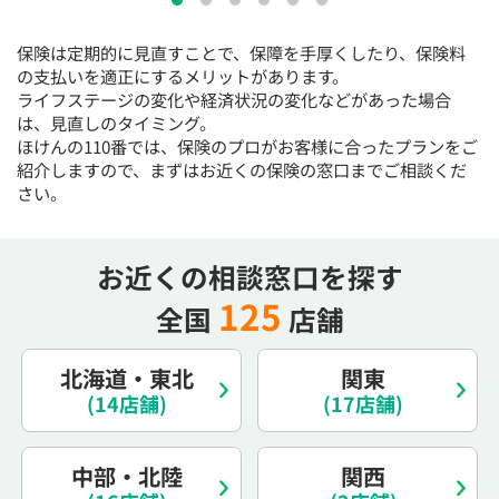
15:30
15:30
15:30
15:30
15:30
15:30
15:30
保険は定期的に見直すことで、保障を手厚くしたり、保険料
◯
◯
◯
◯
◯
◯
の支払いを適正にするメリットがあります。
16:00
16:00
16:00
16:00
16:00
16:00
16:00
ライフステージの変化や経済状況の変化などがあった場合
は、見直しのタイミング。
◯
◯
◯
◯
◯
◯
ほけんの110番では、保険のプロがお客様に合ったプランをご
紹介しますので、まずはお近くの保険の窓口までご相談くだ
16:30
16:30
16:30
16:30
16:30
16:30
16:30
さい。
◯
◯
◯
◯
◯
◯
◯
17:00
17:00
17:00
17:00
17:00
17:00
17:00
お近くの相談窓口を探す
◯
◯
◯
◯
◯
◯
◯
125
全国
店舗
17:30
17:30
17:30
17:30
17:30
17:30
17:30
◯
◯
◯
◯
◯
◯
◯
北海道・東北
関東
18:00
18:00
18:00
18:00
18:00
18:00
18:00
(14店舗)
(17店舗)
○：予約可 ×：予約不可
中部・北陸
関西
：お電話にてお問い合わせください