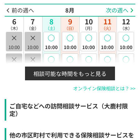
前の週へ
8月
次の週へ
6
7
8
9
10
11
12
（木）
（金）
（土）
（日）
（月）
（火）
（水）
×
×
◯
◯
◯
◯
◯
10:00
10:00
10:00
10:00
10:00
10:00
10:00
×
×
◯
◯
◯
◯
◯
10:30
10:30
10:30
10:30
10:30
10:30
10:30
相談可能な時間をもっと見る
×
×
◯
◯
◯
◯
◯
オンライン保険相談とは？ >>
11:00
11:00
11:00
11:00
11:00
11:00
11:00
×
×
◯
◯
◯
◯
◯
ご自宅などへの訪問相談サービス（大鹿村限
11:30
11:30
11:30
11:30
11:30
11:30
11:30
定）
×
×
◯
◯
◯
◯
◯
12:00
12:00
12:00
12:00
12:00
12:00
12:00
他の市区町村で利用できる保険相談サービスを