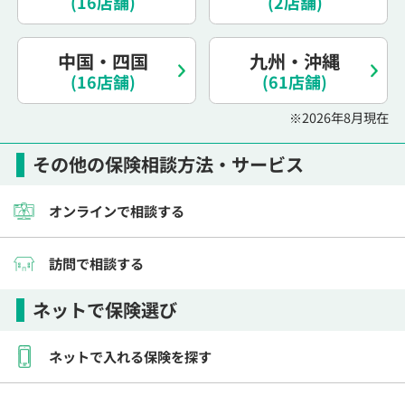
(16店舗)
(2店舗)
電話で相談予約
（オンライン保険相談専用）
0120-987-110
中国・四国
九州・沖縄
(16店舗)
平日 / 土日祝日 10:00〜17:00（通話無料）
(61店舗)
※受付時間外にご予約をいただいた場合は、
※2026年8月現在
翌営業日のご連絡となります
その他の保険相談方法・サービス
オンラインで相談する
訪問で相談する
ネットで保険選び
ネットで入れる保険を探す