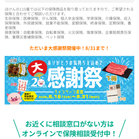
ほけんの110番では以下の保険商品を取り扱っておりますので、ご希望される
保険と合わせてご相談いただけます。
生命保険：医療保険、がん保険、個人年金保険、学資保険、介護保険、収入
保障保険、外貨建保険、就業不能保険、変額保険、終身保険、定期保険、養
老保険
損害保険：自動車保険、自転車保険、火災保険、傷害保険、企業賠償責任保
険、業務災害補償保険、ペット保険
ただいま大感謝祭開催中！8/31まで！
お近くに相談窓口がない方は
オンラインで保険相談受付中！