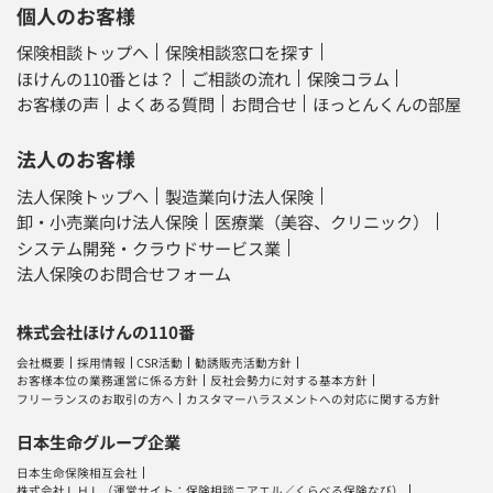
個人のお客様
保険相談トップへ
保険相談窓口を探す
ほけんの110番とは？
ご相談の流れ
保険コラム
お客様の声
よくある質問
お問合せ
ほっとんくんの部屋
法人のお客様
法人保険トップへ
製造業向け法人保険
卸・小売業向け法人保険
医療業（美容、クリニック）
システム開発・クラウドサービス業
法人保険のお問合せフォーム
株式会社ほけんの110番
会社概要
採用情報
CSR活動
勧誘販売活動方針
お客様本位の業務運営に係る方針
反社会勢力に対する基本方針
フリーランスのお取引の方へ
カスタマーハラスメントへの対応に関する方針
日本生命グループ企業
日本生命保険相互会社
株式会社ＬＨＬ
（運営サイト：
保険相談ニアエル
／
くらべる保険なび
）