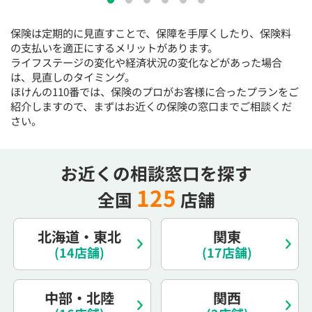
15:30
15:30
15:30
15:30
15:30
15:30
15:30
保険は定期的に見直すことで、保障を手厚くしたり、保険料
×
◯
◯
◯
◯
◯
◯
の支払いを適正にするメリットがあります。
16:00
16:00
16:00
16:00
16:00
16:00
16:00
ライフステージの変化や経済状況の変化などがあった場合
は、見直しのタイミング。
×
◯
◯
◯
◯
◯
◯
ほけんの110番では、保険のプロがお客様に合ったプランをご
紹介しますので、まずはお近くの保険の窓口までご相談くだ
16:30
16:30
16:30
16:30
16:30
16:30
16:30
さい。
×
◯
◯
◯
◯
◯
◯
17:00
17:00
17:00
17:00
17:00
17:00
17:00
お近くの相談窓口を探す
×
◯
◯
◯
◯
◯
◯
125
全国
店舗
17:30
17:30
17:30
17:30
17:30
17:30
17:30
×
◯
◯
◯
◯
◯
◯
北海道・東北
関東
18:00
18:00
18:00
18:00
18:00
18:00
18:00
(14店舗)
(17店舗)
○：予約可 ×：予約不可
中部・北陸
関西
：お電話にてお問い合わせください