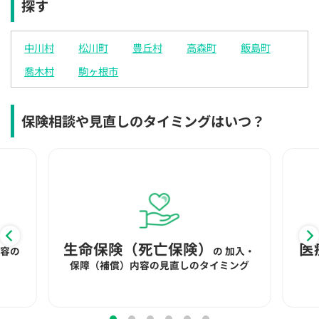
探す
×
×
◯
◯
◯
◯
◯
12:30
12:30
12:30
12:30
12:30
12:30
12:30
中川村
松川町
豊丘村
高森町
飯島町
×
◯
◯
◯
◯
◯
◯
喬木村
駒ヶ根市
13:00
13:00
13:00
13:00
13:00
13:00
13:00
×
◯
◯
◯
◯
◯
◯
保険相談や見直しのタイミングはいつ？
13:30
13:30
13:30
13:30
13:30
13:30
13:30
×
◯
◯
◯
◯
◯
◯
14:00
14:00
14:00
14:00
14:00
14:00
14:00
×
◯
◯
◯
◯
◯
◯
14:30
14:30
14:30
14:30
14:30
14:30
14:30
生命保険（死亡保険）
医
内容の
の
加入・
×
◯
◯
◯
◯
◯
◯
保障（補償）内容の見直しのタイミング
15:00
15:00
15:00
15:00
15:00
15:00
15:00
×
◯
◯
◯
◯
◯
◯