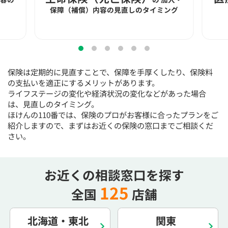
15:30
15:30
15:30
15:30
15:30
15:30
15:30
保障（補償）内容の見直しのタイミング
◯
◯
◯
◯
◯
◯
◯
16:00
16:00
16:00
16:00
16:00
16:00
16:00
◯
◯
◯
◯
◯
◯
◯
保険は定期的に見直すことで、保障を手厚くしたり、保険料
16:30
16:30
16:30
16:30
16:30
16:30
16:30
の支払いを適正にするメリットがあります。
ライフステージの変化や経済状況の変化などがあった場合
◯
◯
◯
◯
◯
◯
◯
は、見直しのタイミング。
17:00
17:00
17:00
17:00
17:00
17:00
17:00
ほけんの110番では、保険のプロがお客様に合ったプランをご
紹介しますので、まずはお近くの保険の窓口までご相談くだ
◯
◯
◯
◯
◯
◯
◯
さい。
17:30
17:30
17:30
17:30
17:30
17:30
17:30
◯
◯
◯
◯
◯
◯
◯
お近くの相談窓口を探す
18:00
18:00
18:00
18:00
18:00
18:00
18:00
125
全国
店舗
○：予約可 ×：予約不可
：お電話にてお問い合わせください
北海道・東北
関東