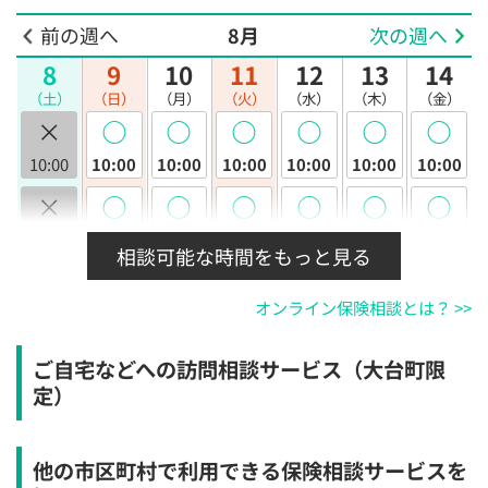
前の週へ
8月
次の週へ
8
9
10
11
12
13
14
（土）
（日）
（月）
（火）
（水）
（木）
（金）
×
◯
◯
◯
◯
◯
◯
10:00
10:00
10:00
10:00
10:00
10:00
10:00
×
◯
◯
◯
◯
◯
◯
10:30
10:30
10:30
10:30
10:30
10:30
10:30
相談可能な時間をもっと見る
×
◯
◯
◯
◯
◯
◯
オンライン保険相談とは？ >>
11:00
11:00
11:00
11:00
11:00
11:00
11:00
×
◯
◯
◯
◯
◯
◯
ご自宅などへの訪問相談サービス（大台町限
11:30
11:30
11:30
11:30
11:30
11:30
11:30
定）
×
◯
◯
◯
◯
◯
◯
12:00
12:00
12:00
12:00
12:00
12:00
12:00
他の市区町村で利用できる保険相談サービスを