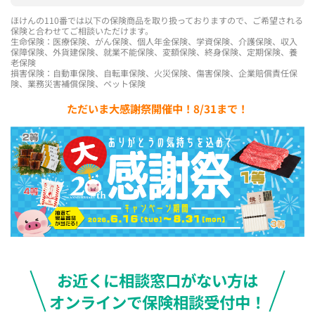
ほけんの110番では以下の保険商品を取り扱っておりますので、ご希望される
保険と合わせてご相談いただけます。
生命保険：医療保険、がん保険、個人年金保険、学資保険、介護保険、収入
保障保険、外貨建保険、就業不能保険、変額保険、終身保険、定期保険、養
老保険
損害保険：自動車保険、自転車保険、火災保険、傷害保険、企業賠償責任保
険、業務災害補償保険、ペット保険
ただいま大感謝祭開催中！8/31まで！
お近くに相談窓口がない方は
オンラインで保険相談受付中！