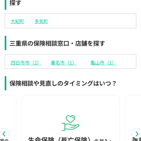
探す
×
◯
◯
◯
◯
◯
◯
12:30
12:30
12:30
12:30
12:30
12:30
12:30
大紀町
多気町
◯
◯
◯
◯
◯
◯
◯
13:00
13:00
13:00
13:00
13:00
13:00
13:00
三重県の保険相談窓口・店舗を探す
◯
◯
◯
◯
◯
◯
◯
13:30
13:30
13:30
13:30
13:30
13:30
13:30
四日市市（2）
桑名市（1）
亀山市（1）
◯
◯
◯
◯
◯
◯
◯
14:00
14:00
14:00
14:00
14:00
14:00
14:00
保険相談や見直しのタイミングはいつ？
◯
◯
◯
◯
◯
◯
◯
14:30
14:30
14:30
14:30
14:30
14:30
14:30
◯
◯
◯
◯
◯
◯
◯
15:00
15:00
15:00
15:00
15:00
15:00
15:00
◯
◯
◯
◯
◯
◯
◯
生命保険（死亡保険）
医
内容の
の
加入・