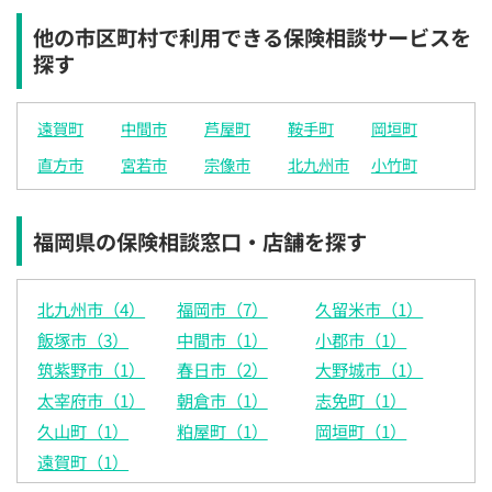
他の市区町村で利用できる保険相談サービスを
探す
遠賀町
中間市
芦屋町
鞍手町
岡垣町
直方市
宮若市
宗像市
北九州市
小竹町
福岡県の保険相談窓口・店舗を探す
北九州市（4）
福岡市（7）
久留米市（1）
飯塚市（3）
中間市（1）
小郡市（1）
筑紫野市（1）
春日市（2）
大野城市（1）
太宰府市（1）
朝倉市（1）
志免町（1）
久山町（1）
粕屋町（1）
岡垣町（1）
遠賀町（1）