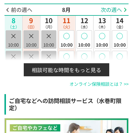
前の週へ
8月
次の週へ
8
9
10
11
12
13
14
（土）
（日）
（月）
（火）
（水）
（木）
（金）
×
×
×
◯
◯
◯
◯
10:00
10:00
10:00
10:00
10:00
10:00
10:00
×
×
×
◯
◯
◯
◯
10:30
10:30
10:30
10:30
10:30
10:30
10:30
相談可能な時間をもっと見る
×
×
×
◯
◯
◯
◯
オンライン保険相談とは？ >>
11:00
11:00
11:00
11:00
11:00
11:00
11:00
×
×
×
◯
◯
◯
◯
ご自宅などへの訪問相談サービス（水巻町限
11:30
11:30
11:30
11:30
11:30
11:30
11:30
定）
×
×
×
◯
◯
◯
◯
12:00
12:00
12:00
12:00
12:00
12:00
12:00