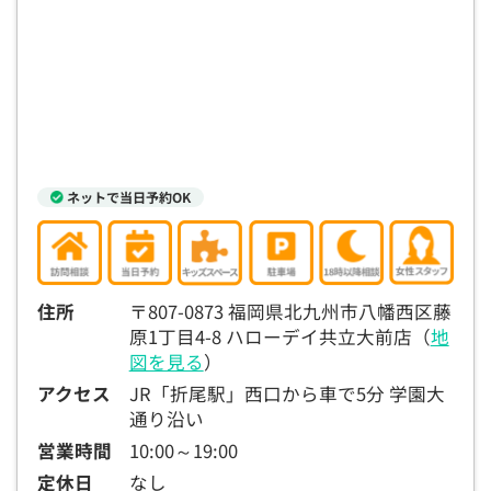
15:30
15:30
15:30
15:30
15:30
15:30
15:30
×
◯
◯
◯
◯
◯
◯
16:00
16:00
16:00
16:00
16:00
16:00
16:00
×
◯
◯
◯
◯
◯
◯
16:30
16:30
16:30
16:30
16:30
16:30
16:30
ネットで当日予約OK
×
◯
◯
◯
◯
◯
◯
17:00
17:00
17:00
17:00
17:00
17:00
17:00
×
◯
◯
◯
◯
◯
◯
住所
〒807-0873 福岡県北九州市八幡西区藤
17:30
17:30
17:30
17:30
17:30
17:30
17:30
原1丁目4-8 ハローデイ共立大前店（
地
×
◯
◯
◯
◯
◯
◯
図を見る
）
アクセス
JR「折尾駅」西口から車で5分 学園大
18:00
18:00
18:00
18:00
18:00
18:00
18:00
通り沿い
○：予約可 ×：予約不可
営業時間
10:00～19:00
：お電話にてお問い合わせください
定休日
なし