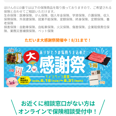
ほけんの110番では以下の保険商品を取り扱っておりますので、ご希望される
保険と合わせてご相談いただけます。
生命保険：医療保険、がん保険、個人年金保険、学資保険、介護保険、収入
保障保険、外貨建保険、就業不能保険、変額保険、終身保険、定期保険、養
老保険
損害保険：自動車保険、自転車保険、火災保険、傷害保険、企業賠償責任保
険、業務災害補償保険、ペット保険
ただいま大感謝祭開催中！8/31まで！
お近くに相談窓口がない方は
オンラインで保険相談受付中！