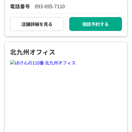
電話番号
093-695-7110
電話で相談予約
（オンライン保険相談専用）
0120-987-110
店舗詳細を見る
相談予約する
平日 / 土日祝日 10:00〜17:00（通話無料）
※受付時間外にご予約をいただいた場合は、
翌営業日のご連絡となります
北九州オフィス