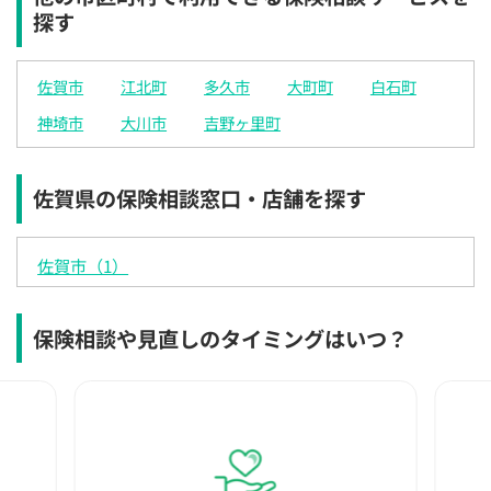
探す
電話で相談予約
（オンライン保険相談専用）
0120-987-110
佐賀市
江北町
多久市
大町町
白石町
平日 / 土日祝日 10:00〜17:00（通話無料）
神埼市
大川市
吉野ヶ里町
※受付時間外にご予約をいただいた場合は、
翌営業日のご連絡となります
佐賀県の保険相談窓口・店舗を探す
佐賀市（1）
保険相談や見直しのタイミングはいつ？