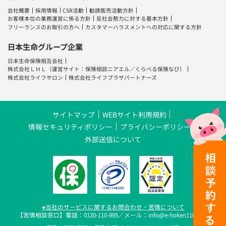
会社概要
採用情報
CSR活動
勧誘販売活動方針
お客様本位の業務運営に係る方針
反社会勢力に対する基本方針
フリーランスのお取引の方へ
カスタマーハラスメントへの対応に関する方針
日本生命グループ企業
日本生命保険相互会社
株式会社ＬＨＬ
（運営サイト：
保険相談ニアエル
／
くらべる保険なび
）
株式会社ライフサロン
株式会社ライフプラザパートナーズ
サイトマップ
WEBサイト利用規約
情報セキュリティポリシー
プライバシーポリシー
外部送信について
●当社のサービスに関するお問合わせ・苦情について
【苦情相談窓口】電話：0120-110-895／メール：info@e-hoken110.com