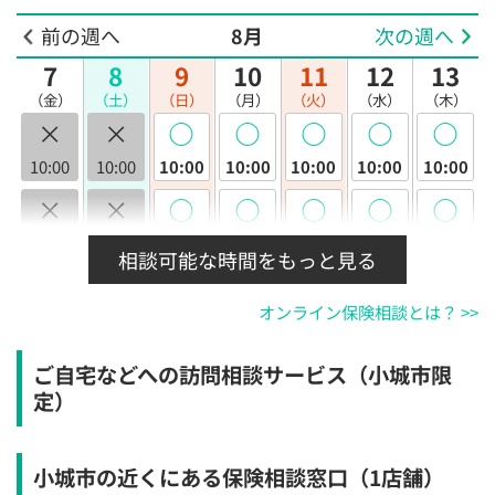
前の週へ
8月
次の週へ
7
8
9
10
11
12
13
（金）
（土）
（日）
（月）
（火）
（水）
（木）
×
×
◯
◯
◯
◯
◯
10:00
10:00
10:00
10:00
10:00
10:00
10:00
×
×
◯
◯
◯
◯
◯
10:30
10:30
10:30
10:30
10:30
10:30
10:30
相談可能な時間をもっと見る
×
×
◯
◯
◯
◯
◯
オンライン保険相談とは？ >>
11:00
11:00
11:00
11:00
11:00
11:00
11:00
×
×
◯
◯
◯
◯
◯
ご自宅などへの訪問相談サービス（小城市限
11:30
11:30
11:30
11:30
11:30
11:30
11:30
定）
×
×
◯
◯
◯
◯
◯
12:00
12:00
12:00
12:00
12:00
12:00
12:00
小城市の近くにある保険相談窓口
（1店舗）