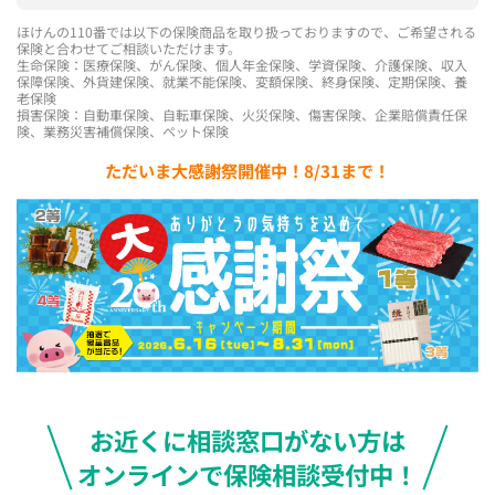
ほけんの110番では以下の保険商品を取り扱っておりますので、ご希望される
保険と合わせてご相談いただけます。
生命保険：医療保険、がん保険、個人年金保険、学資保険、介護保険、収入
保障保険、外貨建保険、就業不能保険、変額保険、終身保険、定期保険、養
老保険
損害保険：自動車保険、自転車保険、火災保険、傷害保険、企業賠償責任保
険、業務災害補償保険、ペット保険
ただいま大感謝祭開催中！8/31まで！
お近くに相談窓口がない方は
オンラインで保険相談受付中！