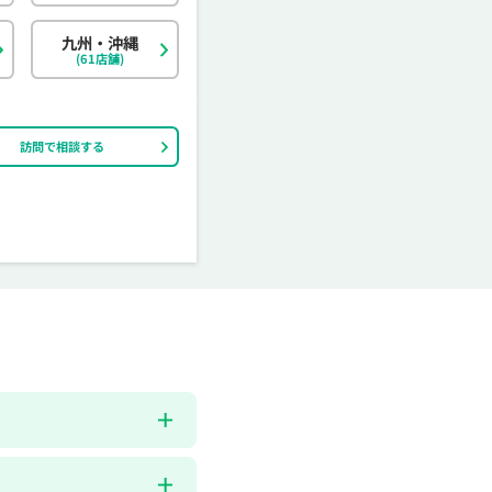
茨城県
富山県
香川県
大分県
栃木県
石川県
愛媛県
宮崎県
九州・沖縄
(61店舗)
訪問で相談する