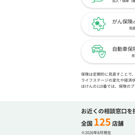
加入・保障（
がん保険
見
自動車保
見
保険は定期的に見直すことで
ライフステージの変化や経済
ほけんの110番では、保険の
お近くの相談窓口を
125
全国
店舗
※2026年8月現在