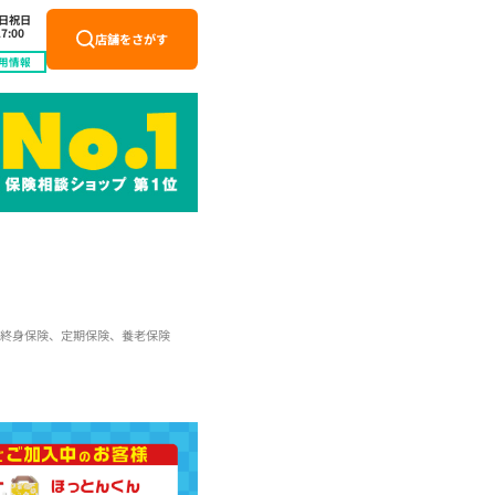
土日祝日
7:00
店舗をさがす
用情報
終身保険、定期保険、養老保険