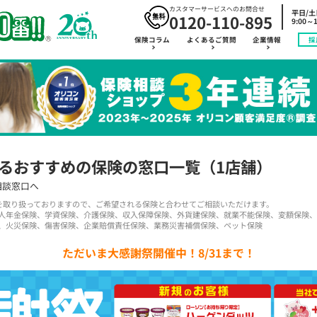
カスタマーサービスへのお問合せ
平日/
0120-110-895
9:00～1
保険コラム
よくあるご質問
企業情報
採
るおすすめの保険の窓口一覧
（1店舗）
相談窓口へ
品を取り扱っておりますので、ご希望される保険と合わせてご相談いただけます。
人年金保険、学資保険、介護保険、収入保障保険、外貨建保険、就業不能保険、変額保険、
、火災保険、傷害保険、企業賠償責任保険、業務災害補償保険、ペット保険
ただいま大感謝祭開催中！8/31まで！