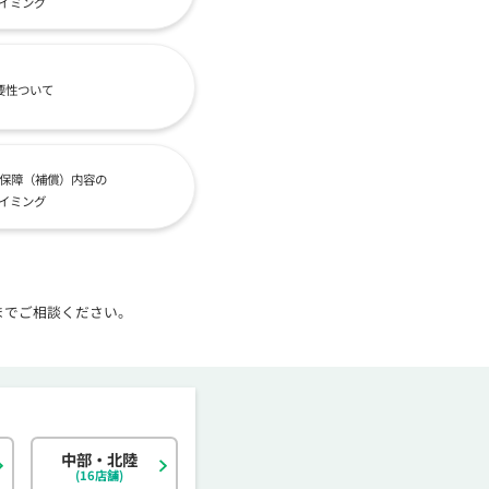
イミング
要性ついて
保障（補償）内容の
イミング
までご相談ください。
中部・北陸
北海道
東京都
岐阜県
大阪府
島根県
福岡県
神奈川県
宮城県
静岡県
京都府
岡山県
佐賀県
(16店舗)