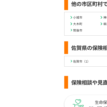
他の市区町村
小城市
神
大木町
柳
筑後市
佐賀県の保険
佐賀市（1）
保険相談や見
生命保