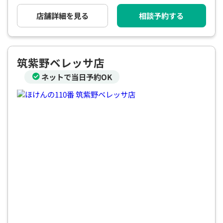
電話で相談予約
（オンライン保険相談専用）
0120-987-110
店舗詳細を見る
相談予約する
平日 / 土日祝日 10:00〜17:00（通話無料）
※受付時間外にご予約をいただいた場合は、
筑紫野ベレッサ店
翌営業日のご連絡となります
ネットで当日予約OK