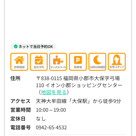
15:30
15:30
15:30
15:30
15:30
15:30
15:30
◯
◯
◯
◯
◯
◯
◯
16:00
16:00
16:00
16:00
16:00
16:00
16:00
◯
◯
◯
◯
◯
◯
◯
16:30
16:30
16:30
16:30
16:30
16:30
16:30
ネットで当日予約OK
◯
◯
◯
◯
◯
◯
◯
17:00
17:00
17:00
17:00
17:00
17:00
17:00
◯
◯
◯
◯
◯
◯
◯
住所
〒838-0115 福岡県小郡市大保字弓場
110 イオン小郡ショッピングセンター
17:30
17:30
17:30
17:30
17:30
17:30
17:30
（
地図を見る
）
◯
◯
◯
◯
◯
◯
◯
アクセス
天神大牟田線「大保駅」から徒歩9分
18:00
18:00
18:00
18:00
18:00
18:00
18:00
営業時間
10:00～19:00
定休日
なし
○：予約可 ×：予約不可
電話番号
0942-65-4532
：お電話にてお問い合わせください