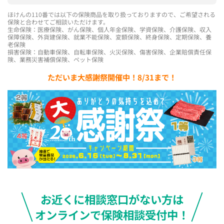
ほけんの110番では以下の保険商品を取り扱っておりますので、ご希望される
保険と合わせてご相談いただけます。
生命保険：医療保険、がん保険、個人年金保険、学資保険、介護保険、収入
保障保険、外貨建保険、就業不能保険、変額保険、終身保険、定期保険、養
老保険
損害保険：自動車保険、自転車保険、火災保険、傷害保険、企業賠償責任保
険、業務災害補償保険、ペット保険
ただいま大感謝祭開催中！8/31まで！
お近くに相談窓口がない方は
オンラインで保険相談受付中！