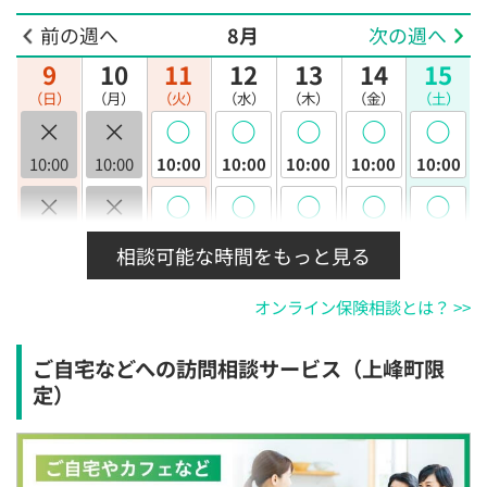
前の週へ
8月
次の週へ
9
10
11
12
13
14
15
（日）
（月）
（火）
（水）
（木）
（金）
（土）
×
×
◯
◯
◯
◯
◯
10:00
10:00
10:00
10:00
10:00
10:00
10:00
×
×
◯
◯
◯
◯
◯
10:30
10:30
10:30
10:30
10:30
10:30
10:30
相談可能な時間をもっと見る
×
×
◯
◯
◯
◯
◯
オンライン保険相談とは？ >>
11:00
11:00
11:00
11:00
11:00
11:00
11:00
×
×
◯
◯
◯
◯
◯
ご自宅などへの訪問相談サービス（上峰町限
11:30
11:30
11:30
11:30
11:30
11:30
11:30
定）
×
×
◯
◯
◯
◯
◯
12:00
12:00
12:00
12:00
12:00
12:00
12:00