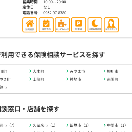
営業時間
10:00～20:00
定休日
なし
電話番号
0952-97-8380
で利用できる保険相談サービスを探す
川町
大木町
みやま市
柳川市
やき町
上峰町
神埼市
南関町
賀市
相談窓口・店舗を探す
岡市（7）
久留米市（1）
飯塚市（3）
中間市（1）