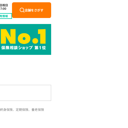
土日祝日
7:00
店舗をさがす
用情報
終身保険、定期保険、養老保険