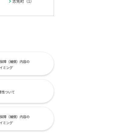
志免町（1）
保障（補償）内容の
イミング
要性ついて
保障（補償）内容の
イミング