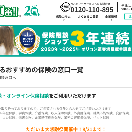
カスタマーサービスへのお問合せ
平日/
0120-110-895
9:00～1
保険コラム
よくあるご質問
企業情報
採
るおすすめの保険の窓口一覧
相談窓口へ
談・オンライン保険相談
をご利用いただけます
品を取り扱っておりますので、ご希望される保険と合わせてご相談いただけます。
人年金保険、学資保険、介護保険、収入保障保険、外貨建保険、就業不能保険、変額保険、
、火災保険、傷害保険、企業賠償責任保険、業務災害補償保険、ペット保険
ただいま大感謝祭開催中！8/31まで！