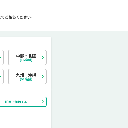
までご相談ください。
中部・北陸
北海道
東京都
岐阜県
大阪府
島根県
福岡県
神奈川県
宮城県
静岡県
京都府
岡山県
佐賀県
(16店舗)
茨城県
富山県
香川県
大分県
栃木県
石川県
愛媛県
宮崎県
九州・沖縄
(61店舗)
訪問で相談する