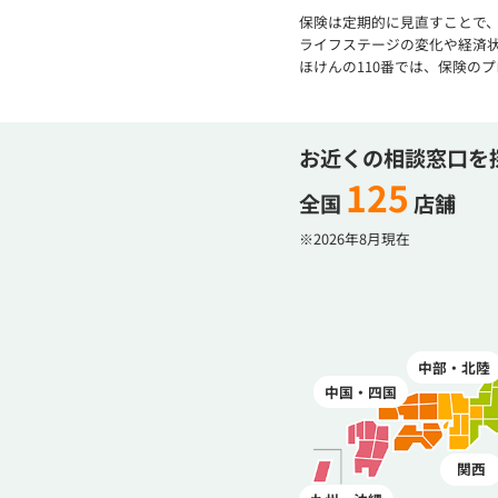
保険は定期的に見直すことで
ライフステージの変化や経済
ほけんの110番では、保険の
お近くの相談窓口を
125
全国
店舗
※2026年8月現在
中部・北陸
中国・四国
関西