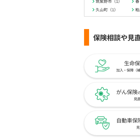
筑紫野市（1）
春
久山町（1）
粕
保険相談や見
生命保
加入・保障（
がん保険
見
自動車保
見