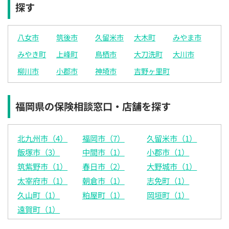
探す
八女市
筑後市
久留米市
大木町
みやま市
みやき町
上峰町
鳥栖市
大刀洗町
大川市
柳川市
小郡市
神埼市
吉野ヶ里町
福岡県の保険相談窓口・店舗を探す
北九州市（4）
福岡市（7）
久留米市（1）
飯塚市（3）
中間市（1）
小郡市（1）
筑紫野市（1）
春日市（2）
大野城市（1）
太宰府市（1）
朝倉市（1）
志免町（1）
久山町（1）
粕屋町（1）
岡垣町（1）
遠賀町（1）