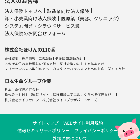
法人のお客様
法人保険トップへ
製造業向け法人保険
卸・小売業向け法人保険
医療業（美容、クリニック）
システム開発・クラウドサービス業
法人保険のお問合せフォーム
株式会社ほけんの110番
会社概要
採用情報
CSR活動
勧誘販売活動方針
お客様本位の業務運営に係る方針
反社会勢力に対する基本方針
フリーランスのお取引の方へ
カスタマーハラスメントへの対応に関する方針
日本生命グループ企業
日本生命保険相互会社
株式会社ＬＨＬ
（運営サイト：
保険相談ニアエル
／
くらべる保険なび
）
株式会社ライフサロン
株式会社ライフプラザパートナーズ
サイトマップ
WEBサイト利用規約
情報セキュリティポリシー
プライバシーポリシー
外部送信について