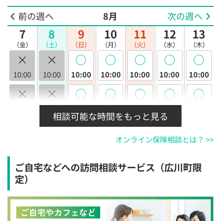
前の週へ
8月
次の週へ
7
8
9
10
11
12
13
（金）
（土）
（日）
（月）
（火）
（水）
（木）
×
×
◯
◯
◯
◯
◯
10:00
10:00
10:00
10:00
10:00
10:00
10:00
×
×
◯
◯
◯
◯
◯
10:30
10:30
10:30
10:30
10:30
10:30
10:30
相談可能な時間をもっと見る
×
×
◯
◯
◯
◯
◯
オンライン保険相談とは？ >>
11:00
11:00
11:00
11:00
11:00
11:00
11:00
×
×
◯
◯
◯
◯
◯
ご自宅などへの訪問相談サービス（広川町限
11:30
11:30
11:30
11:30
11:30
11:30
11:30
定）
×
×
◯
◯
◯
◯
◯
12:00
12:00
12:00
12:00
12:00
12:00
12:00