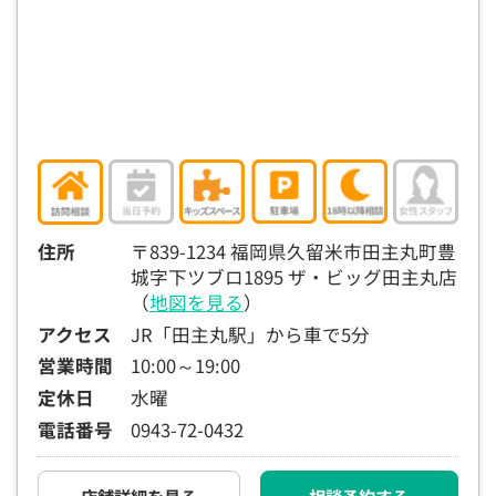
15:30
15:30
15:30
15:30
15:30
15:30
15:30
×
◯
◯
◯
◯
◯
◯
16:00
16:00
16:00
16:00
16:00
16:00
16:00
×
◯
◯
◯
◯
◯
◯
16:30
16:30
16:30
16:30
16:30
16:30
16:30
×
◯
◯
◯
◯
◯
◯
17:00
17:00
17:00
17:00
17:00
17:00
17:00
住所
〒839-1234 福岡県久留米市田主丸町豊
城字下ツブロ1895 ザ・ビッグ田主丸店
×
◯
◯
◯
◯
◯
◯
（
地図を見る
）
17:30
17:30
17:30
17:30
17:30
17:30
17:30
アクセス
JR「田主丸駅」から車で5分
×
◯
◯
◯
◯
◯
◯
営業時間
10:00～19:00
定休日
水曜
18:00
18:00
18:00
18:00
18:00
18:00
18:00
電話番号
0943-72-0432
○：予約可 ×：予約不可
：お電話にてお問い合わせください