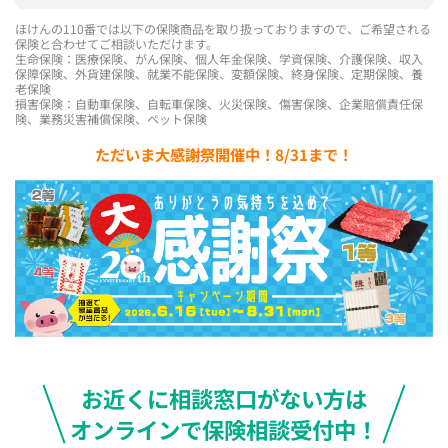
ほけんの110番では以下の保険商品を取り扱っておりますので、ご希望される
保険と合わせてご相談いただけます。
生命保険：医療保険、がん保険、個人年金保険、学資保険、介護保険、収入
保障保険、外貨建保険、就業不能保険、変額保険、終身保険、定期保険、養
老保険
損害保険：自動車保険、自転車保険、火災保険、傷害保険、企業賠償責任保
険、業務災害補償保険、ペット保険
ただいま大感謝祭開催中！8/31まで！
お近くに相談窓口がない方は
オンラインで保険相談受付中！