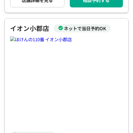
店舗詳細を見る
相談予約する
電話で相談予約
（オンライン保険相談専用）
0120-987-110
平日 / 土日祝日 10:00〜17:00（通話無料）
イオン小郡店
ネットで当日予約OK
※受付時間外にご予約をいただいた場合は、
翌営業日のご連絡となります