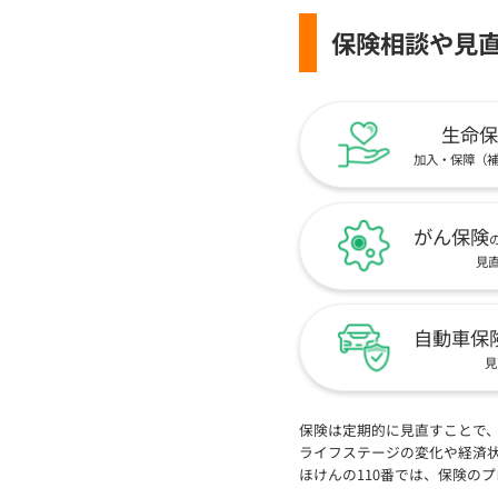
保険相談や見
生命保
加入・保障（
がん保険
見
自動車保
見
保険は定期的に見直すことで
ライフステージの変化や経済
ほけんの110番では、保険の