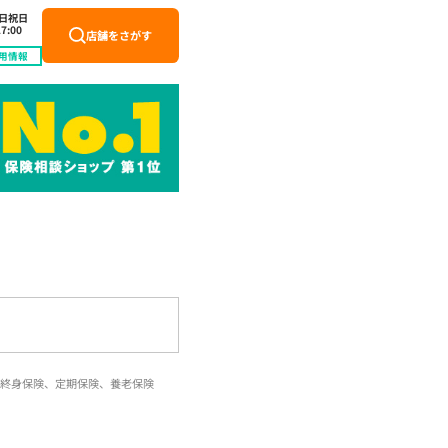
土日祝日
7:00
店舗をさがす
用情報
終身保険、定期保険、養老保険