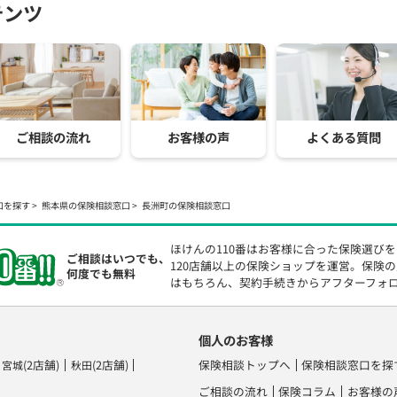
テンツ
ご相談の流れ
お客様の声
よくある質問
口を探す
熊本県の保険相談窓口
長洲町の保険相談窓口
ほけんの110番はお客様に合った保険選び
ご相談はいつでも、
120店舗以上の保険ショップを運営。保険
何度でも無料
はもちろん、契約手続きからアフターフォ
個人のお客様
(2店舗)
(2店舗)
保険相談トップへ
保険相談窓口を探
宮城
秋田
ご相談の流れ
保険コラム
お客様の