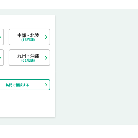
中部・北陸
北海道
東京都
岐阜県
大阪府
島根県
福岡県
神奈川県
宮城県
静岡県
京都府
岡山県
佐賀県
(16店舗)
茨城県
富山県
香川県
大分県
栃木県
石川県
愛媛県
宮崎県
九州・沖縄
(61店舗)
訪問で相談する