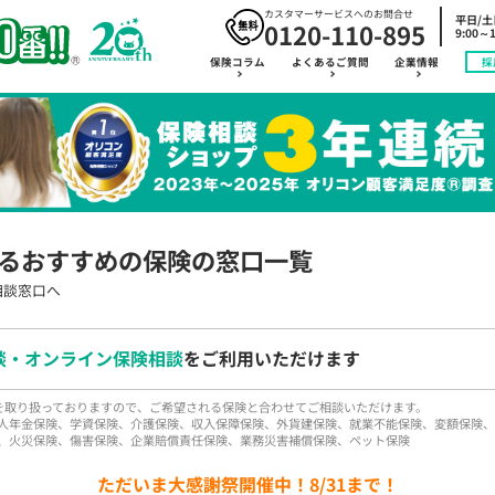
カスタマーサービスへのお問合せ
平日/
0120-110-895
9:00～1
保険コラム
よくあるご質問
企業情報
採
るおすすめの保険の窓口一覧
相談窓口へ
談・オンライン保険相談
をご利用いただけます
品を取り扱っておりますので、ご希望される保険と合わせてご相談いただけます。
人年金保険、学資保険、介護保険、収入保障保険、外貨建保険、就業不能保険、変額保険、
、火災保険、傷害保険、企業賠償責任保険、業務災害補償保険、ペット保険
ただいま大感謝祭開催中！8/31まで！