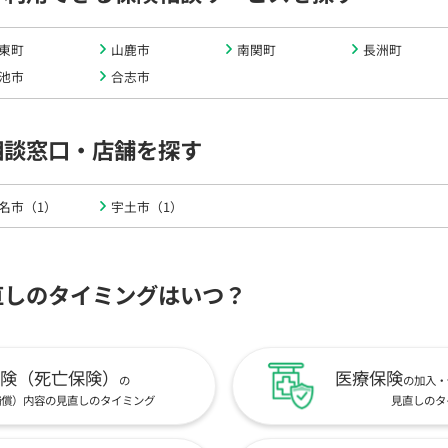
東町
山鹿市
南関町
長洲町
池市
合志市
相談窓口・店舗を探す
名市（1）
宇土市（1）
直しのタイミングはいつ？
険（死亡保険）
医療保険
の
の加入・
補償）内容の見直しのタイミング
見直しのタ