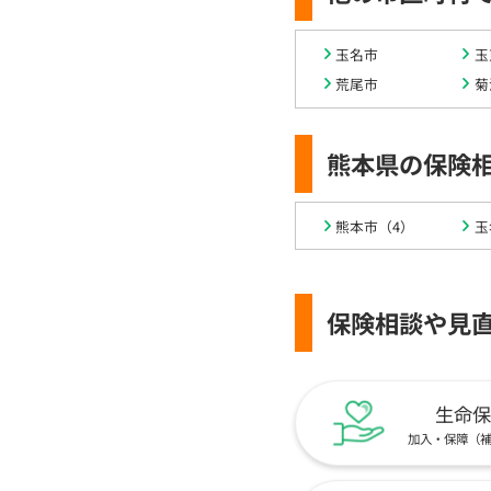
玉名市
玉
荒尾市
菊
熊本県の保険
熊本市（4）
玉
保険相談や見
生命保
加入・保障（