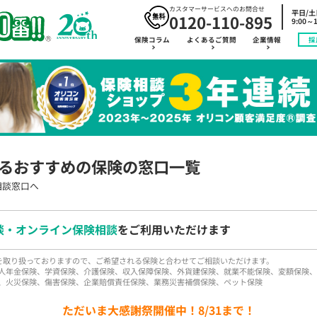
カスタマーサービスへのお問合せ
平日/
0120-110-895
9:00～1
保険コラム
よくあるご質問
企業情報
採
るおすすめの保険の窓口一覧
相談窓口へ
談・オンライン保険相談
をご利用いただけます
品を取り扱っておりますので、ご希望される保険と合わせてご相談いただけます。
人年金保険、学資保険、介護保険、収入保障保険、外貨建保険、就業不能保険、変額保険、
、火災保険、傷害保険、企業賠償責任保険、業務災害補償保険、ペット保険
ただいま大感謝祭開催中！8/31まで！