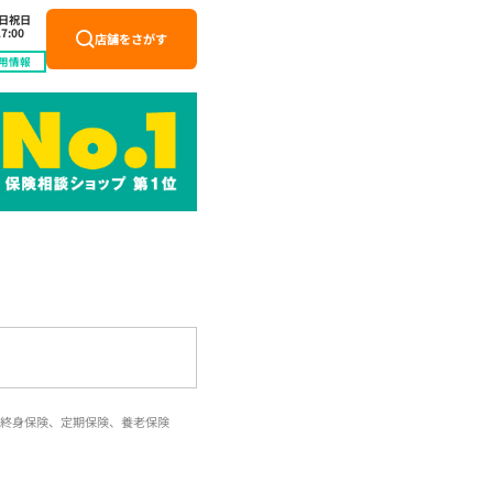
土日祝日
7:00
店舗をさがす
用情報
終身保険、定期保険、養老保険