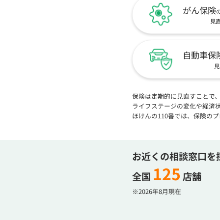
がん保険
見
自動車保
見
保険は定期的に見直すことで
ライフステージの変化や経済
ほけんの110番では、保険の
お近くの相談窓口を
125
全国
店舗
※2026年8月現在