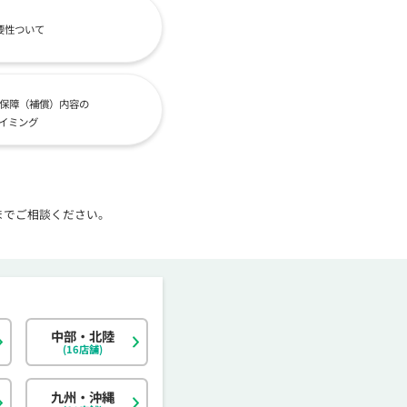
要性ついて
保障（補償）内容の
イミング
までご相談ください。
中部・北陸
北海道
東京都
岐阜県
大阪府
島根県
福岡県
神奈川県
宮城県
静岡県
京都府
岡山県
佐賀県
(16店舗)
茨城県
富山県
香川県
大分県
栃木県
石川県
愛媛県
宮崎県
九州・沖縄