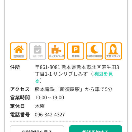
15:30
15:30
15:30
15:30
15:30
15:30
15:30
×
◯
◯
◯
◯
◯
◯
16:00
16:00
16:00
16:00
16:00
16:00
16:00
×
◯
◯
◯
◯
◯
◯
16:30
16:30
16:30
16:30
16:30
16:30
16:30
×
◯
◯
◯
◯
◯
◯
17:00
17:00
17:00
17:00
17:00
17:00
17:00
住所
〒861-8081 熊本県熊本市北区麻生田3
丁目1-1 サンリブしみず（
地図を見
◯
◯
◯
◯
◯
◯
る
）
17:30
17:30
17:30
17:30
17:30
17:30
17:30
アクセス
熊本電鉄「新須屋駅」から車で5分
◯
◯
◯
◯
◯
◯
営業時間
10:00～19:00
定休日
木曜
18:00
18:00
18:00
18:00
18:00
18:00
18:00
電話番号
096-342-4327
○：予約可 ×：予約不可
：お電話にてお問い合わせください