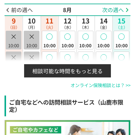
前の週へ
8月
次の週へ
9
10
11
12
13
14
15
（日）
（月）
（火）
（水）
（木）
（金）
（土）
×
×
◯
◯
◯
◯
◯
10:00
10:00
10:00
10:00
10:00
10:00
10:00
×
×
◯
◯
◯
◯
◯
10:30
10:30
10:30
10:30
10:30
10:30
10:30
相談可能な時間をもっと見る
×
×
◯
◯
◯
◯
◯
オンライン保険相談とは？ >>
11:00
11:00
11:00
11:00
11:00
11:00
11:00
×
×
◯
◯
◯
◯
◯
ご自宅などへの訪問相談サービス（山鹿市限
11:30
11:30
11:30
11:30
11:30
11:30
11:30
定）
×
×
◯
◯
◯
◯
◯
12:00
12:00
12:00
12:00
12:00
12:00
12:00