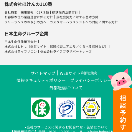
株式会社ほけんの110番
会社概要
採用情報
CSR活動
勧誘販売活動方針
お客様本位の業務運営に係る方針
反社会勢力に対する基本方針
フリーランスのお取引の方へ
カスタマーハラスメントへの対応に関する方針
日本生命グループ企業
日本生命保険相互会社
株式会社ＬＨＬ
（運営サイト：
保険相談ニアエル
／
くらべる保険なび
）
株式会社ライフサロン
株式会社ライフプラザパートナーズ
サイトマップ
WEBサイト利用規約
情報セキュリティポリシー
プライバシーポリシー
外部送信について
●当社のサービスに関するお問合わせ・苦情について
【苦情相談窓口】電話：0120-110-895／メール：info@e-hoken110.com