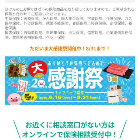
ほけんの110番では以下の保険商品を取り扱っておりますので、ご希望される
保険と合わせてご相談いただけます。
生命保険：医療保険、がん保険、個人年金保険、学資保険、介護保険、収入
保障保険、外貨建保険、就業不能保険、変額保険、終身保険、定期保険、養
老保険
損害保険：自動車保険、自転車保険、火災保険、傷害保険、企業賠償責任保
険、業務災害補償保険、ペット保険
ただいま大感謝祭開催中！8/31まで！
お近くに相談窓口がない方は
オンラインで保険相談受付中！