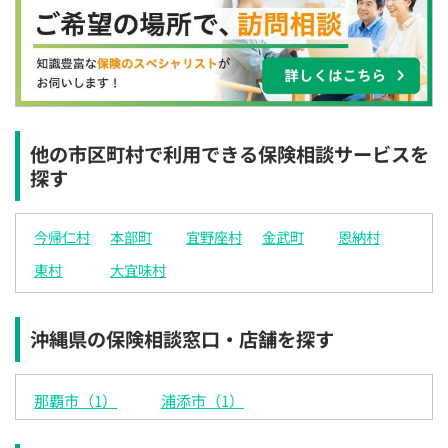
×
×
◯
◯
◯
◯
◯
12:30
12:30
12:30
12:30
12:30
12:30
12:30
×
◯
◯
◯
◯
◯
◯
13:00
13:00
13:00
13:00
13:00
13:00
13:00
×
◯
◯
◯
◯
◯
◯
他の市区町村で利用できる保険相談サービスを
探す
13:30
13:30
13:30
13:30
13:30
13:30
13:30
×
◯
◯
◯
◯
◯
◯
今帰仁村
本部町
宜野座村
金武町
恩納村
14:00
14:00
14:00
14:00
14:00
14:00
14:00
東村
大宜味村
×
◯
◯
◯
◯
◯
◯
14:30
14:30
14:30
14:30
14:30
14:30
14:30
沖縄県の保険相談窓口・店舗を探す
×
◯
◯
◯
◯
◯
◯
15:00
15:00
15:00
15:00
15:00
15:00
15:00
那覇市（1）
浦添市（1）
×
◯
◯
◯
◯
◯
◯