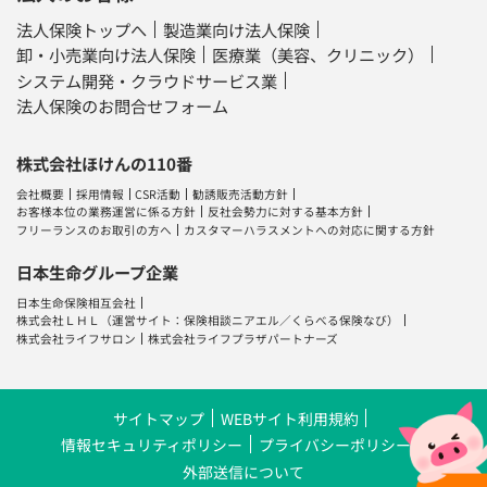
法人保険トップへ
製造業向け法人保険
卸・小売業向け法人保険
医療業（美容、クリニック）
システム開発・クラウドサービス業
法人保険のお問合せフォーム
株式会社ほけんの110番
会社概要
採用情報
CSR活動
勧誘販売活動方針
お客様本位の業務運営に係る方針
反社会勢力に対する基本方針
フリーランスのお取引の方へ
カスタマーハラスメントへの対応に関する方針
日本生命グループ企業
日本生命保険相互会社
株式会社ＬＨＬ
（運営サイト：
保険相談ニアエル
／
くらべる保険なび
）
株式会社ライフサロン
株式会社ライフプラザパートナーズ
サイトマップ
WEBサイト利用規約
情報セキュリティポリシー
プライバシーポリシー
外部送信について