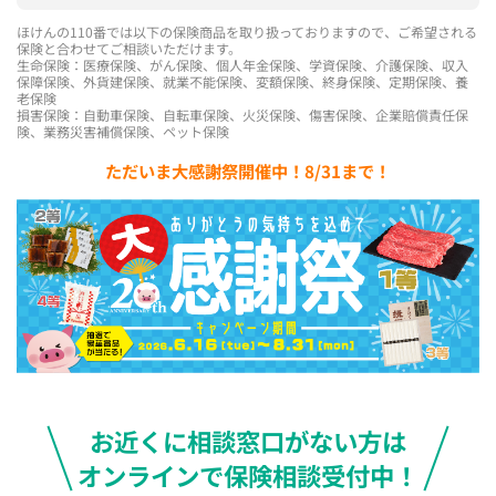
ほけんの110番では以下の保険商品を取り扱っておりますので、ご希望される
保険と合わせてご相談いただけます。
生命保険：医療保険、がん保険、個人年金保険、学資保険、介護保険、収入
保障保険、外貨建保険、就業不能保険、変額保険、終身保険、定期保険、養
老保険
損害保険：自動車保険、自転車保険、火災保険、傷害保険、企業賠償責任保
険、業務災害補償保険、ペット保険
ただいま大感謝祭開催中！8/31まで！
お近くに相談窓口がない方は
オンラインで保険相談受付中！