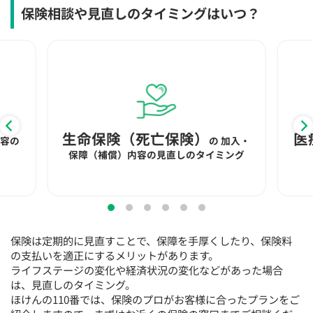
15:30
15:30
15:30
15:30
15:30
15:30
15:30
保険相談や見直しのタイミングはいつ？
×
◯
◯
◯
◯
◯
◯
16:00
16:00
16:00
16:00
16:00
16:00
16:00
×
◯
◯
◯
◯
◯
◯
16:30
16:30
16:30
16:30
16:30
16:30
16:30
×
◯
◯
◯
◯
◯
◯
生命保険（死亡保険）
医
内容の
の
加入・
17:00
17:00
17:00
17:00
17:00
17:00
17:00
保障（補償）内容の見直しのタイミング
×
◯
◯
◯
◯
◯
◯
17:30
17:30
17:30
17:30
17:30
17:30
17:30
×
◯
◯
◯
◯
◯
◯
保険は定期的に見直すことで、保障を手厚くしたり、保険料
18:00
18:00
18:00
18:00
18:00
18:00
18:00
の支払いを適正にするメリットがあります。
ライフステージの変化や経済状況の変化などがあった場合
○：予約可 ×：予約不可
は、見直しのタイミング。
：お電話にてお問い合わせください
ほけんの110番では、保険のプロがお客様に合ったプランをご