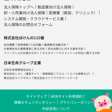
法人保険トップへ
製造業向け法人保険
卸・小売業向け法人保険
医療業（美容、クリニック）
システム開発・クラウドサービス業
法人保険のお問合せフォーム
株式会社ほけんの110番
会社概要
採用情報
CSR活動
勧誘販売活動方針
お客様本位の業務運営に係る方針
反社会勢力に対する基本方針
フリーランスのお取引の方へ
カスタマーハラスメントへの対応に関する方針
日本生命グループ企業
日本生命保険相互会社
株式会社ＬＨＬ
（運営サイト：
保険相談ニアエル
／
くらべる保険なび
）
株式会社ライフサロン
株式会社ライフプラザパートナーズ
サイトマップ
WEBサイト利用規約
情報セキュリティポリシー
プライバシーポリシー
外部送信について