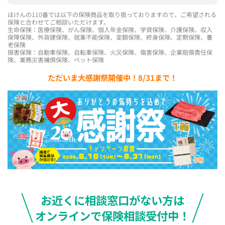
ほけんの110番では以下の保険商品を取り扱っておりますので、ご希望される
保険と合わせてご相談いただけます。
生命保険：医療保険、がん保険、個人年金保険、学資保険、介護保険、収入
保障保険、外貨建保険、就業不能保険、変額保険、終身保険、定期保険、養
老保険
損害保険：自動車保険、自転車保険、火災保険、傷害保険、企業賠償責任保
険、業務災害補償保険、ペット保険
ただいま大感謝祭開催中！8/31まで！
お近くに相談窓口がない方は
オンラインで保険相談受付中！