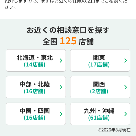
紹介しますので、まずはお近くの保険の窓口までご相談くだ
電話で相談予約
（オンライン保険相談専用）
さい。
0120-987-110
平日 / 土日祝日 10:00〜17:00（通話無料）
お近くの相談窓口を探す
※受付時間外にご予約をいただいた場合は、
125
全国
店舗
翌営業日のご連絡となります
北海道・東北
関東
(14店舗)
(17店舗)
中部・北陸
関西
(16店舗)
(2店舗)
中国・四国
九州・沖縄
(16店舗)
(61店舗)
※2026年8月現在