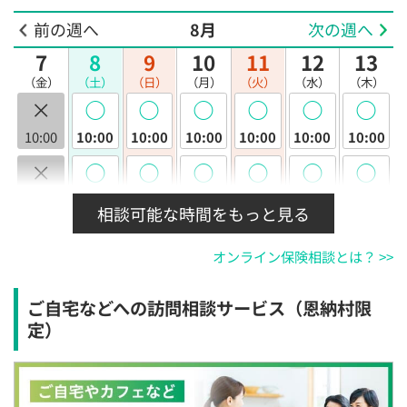
前の週へ
8月
次の週へ
7
8
9
10
11
12
13
（金）
（土）
（日）
（月）
（火）
（水）
（木）
×
◯
◯
◯
◯
◯
◯
10:00
10:00
10:00
10:00
10:00
10:00
10:00
×
◯
◯
◯
◯
◯
◯
10:30
10:30
10:30
10:30
10:30
10:30
10:30
相談可能な時間をもっと見る
×
◯
◯
◯
◯
◯
◯
オンライン保険相談とは？ >>
11:00
11:00
11:00
11:00
11:00
11:00
11:00
×
◯
◯
◯
◯
◯
◯
ご自宅などへの訪問相談サービス（恩納村限
11:30
11:30
11:30
11:30
11:30
11:30
11:30
定）
×
◯
◯
◯
◯
◯
◯
12:00
12:00
12:00
12:00
12:00
12:00
12:00