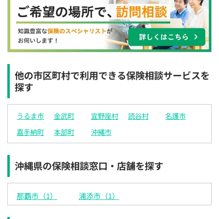
×
◯
◯
◯
◯
◯
◯
12:30
12:30
12:30
12:30
12:30
12:30
12:30
◯
◯
◯
◯
◯
◯
◯
13:00
13:00
13:00
13:00
13:00
13:00
13:00
◯
◯
◯
◯
◯
◯
◯
他の市区町村で利用できる保険相談サービスを
探す
13:30
13:30
13:30
13:30
13:30
13:30
13:30
◯
◯
◯
◯
◯
◯
◯
うるま市
金武町
宜野座村
読谷村
名護市
14:00
14:00
14:00
14:00
14:00
14:00
14:00
嘉手納町
本部町
沖縄市
◯
◯
◯
◯
◯
◯
◯
14:30
14:30
14:30
14:30
14:30
14:30
14:30
沖縄県の保険相談窓口・店舗を探す
◯
◯
◯
◯
◯
◯
◯
15:00
15:00
15:00
15:00
15:00
15:00
15:00
那覇市（1）
浦添市（1）
◯
◯
◯
◯
◯
◯
◯