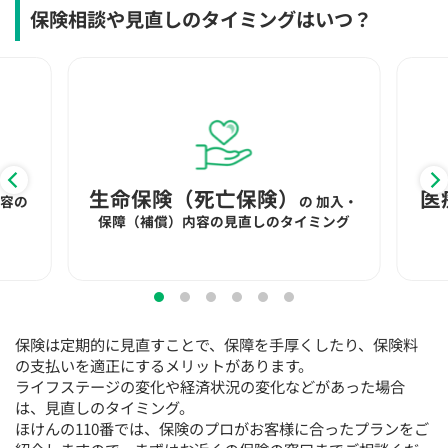
15:30
15:30
15:30
15:30
15:30
15:30
15:30
保険相談や見直しのタイミングはいつ？
◯
◯
◯
◯
◯
◯
◯
16:00
16:00
16:00
16:00
16:00
16:00
16:00
◯
◯
◯
◯
◯
◯
◯
16:30
16:30
16:30
16:30
16:30
16:30
16:30
◯
◯
◯
◯
◯
◯
◯
生命保険（死亡保険）
医
内容の
の
加入・
17:00
17:00
17:00
17:00
17:00
17:00
17:00
保障（補償）内容の見直しのタイミング
◯
◯
◯
◯
◯
◯
◯
17:30
17:30
17:30
17:30
17:30
17:30
17:30
◯
◯
◯
◯
◯
◯
◯
保険は定期的に見直すことで、保障を手厚くしたり、保険料
18:00
18:00
18:00
18:00
18:00
18:00
18:00
の支払いを適正にするメリットがあります。
ライフステージの変化や経済状況の変化などがあった場合
○：予約可 ×：予約不可
は、見直しのタイミング。
：お電話にてお問い合わせください
ほけんの110番では、保険のプロがお客様に合ったプランをご