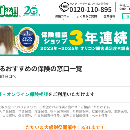
カスタマーサービスへのお問合せ
平日/
0120-110-895
9:00～1
保険コラム
よくあるご質問
企業情報
採
るおすすめの保険の窓口一覧
相談窓口へ
談・オンライン保険相談
をご利用いただけます
品を取り扱っておりますので、ご希望される保険と合わせてご相談いただけます。
人年金保険、学資保険、介護保険、収入保障保険、外貨建保険、就業不能保険、変額保険、
、火災保険、傷害保険、企業賠償責任保険、業務災害補償保険、ペット保険
ただいま大感謝祭開催中！8/31まで！