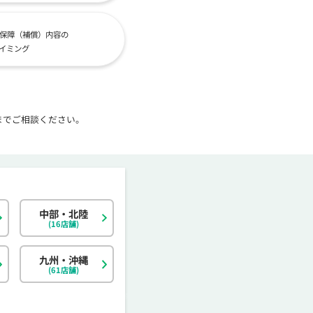
保障（補償）内容の
イミング
までご相談ください。
中部・北陸
北海道
東京都
岐阜県
大阪府
島根県
福岡県
神奈川県
宮城県
静岡県
京都府
岡山県
佐賀県
(16店舗)
茨城県
富山県
香川県
大分県
栃木県
石川県
愛媛県
宮崎県
九州・沖縄
(61店舗)