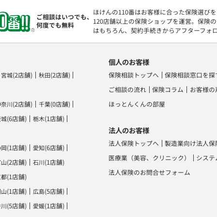
ほけんの110番はお客様に合った保険選び
ご相談はいつでも、
120店舗以上の保険ショップを運営。保険
何度でも無料
はもちろん、契約手続きからアフターフォ
個人のお客様
(2店舗)
(2店舗)
保険相談トップへ
保険相談窓口を探
宮城
秋田
ご相談の流れ
保険コラム
お客様の
(2店舗)
(0店舗)
ほっとんくんの部屋
神奈川
千葉
(6店舗)
(1店舗)
茨城
栃木
法人のお客様
法人保険トップへ
製造業向け法人保
(1店舗)
(6店舗)
静岡
愛知
医療業（美容、クリニック）
システ
(2店舗)
(1店舗)
富山
石川
法人保険のお問合せフォーム
(1店舗)
京都
(1店舗)
(5店舗)
岡山
広島
(5店舗)
(1店舗)
香川
愛媛