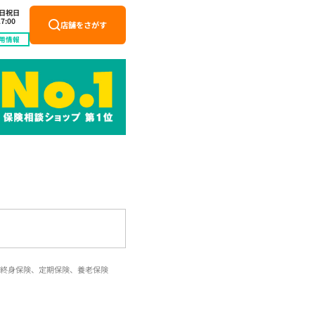
土日祝日
7:00
店舗をさがす
用情報
終身保険、定期保険、養老保険