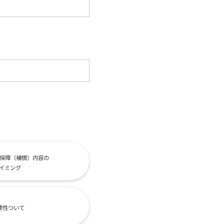
保障（補償）内容の
イミング
要性ついて