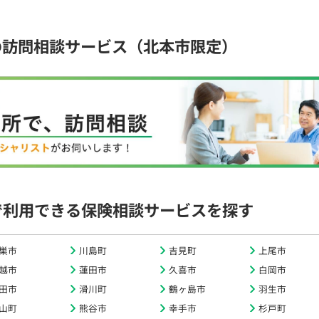
の訪問相談サービス（北本市限定）
で利用できる保険相談サービスを探す
巣市
川島町
吉見町
上尾市
越市
蓮田市
久喜市
白岡市
田市
滑川町
鶴ヶ島市
羽生市
山町
熊谷市
幸手市
杉戸町