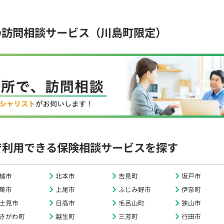
の訪問相談サービス（川島町限定）
で利用できる保険相談サービスを探す
越市
北本市
吉見町
坂戸市
巣市
上尾市
ふじみ野市
伊奈町
士見市
日高市
毛呂山町
狭山市
きがわ町
越生町
三芳町
行田市