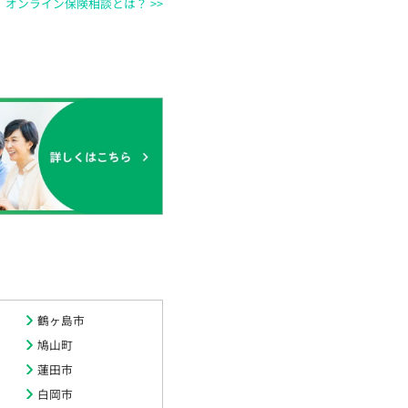
オンライン保険相談とは？ >>
鶴ヶ島市
鳩山町
蓮田市
白岡市