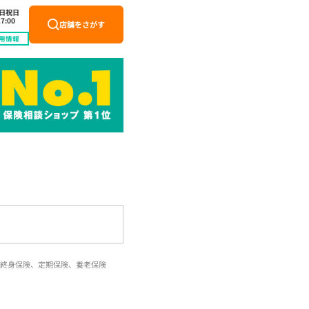
土日祝日
7:00
店舗をさがす
用情報
終身保険、定期保険、養老保険