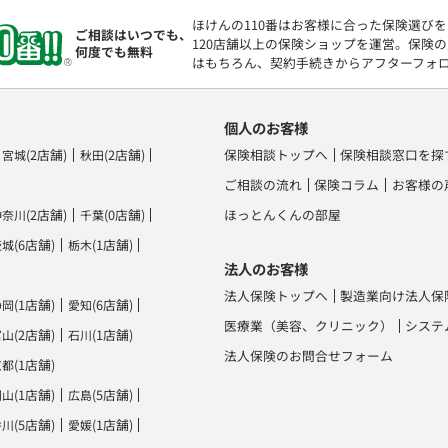
ほけんの110番はお客様に合った保険選び
ご相談はいつでも、
120店舗以上の保険ショップを運営。保険
何度でも無料
はもちろん、契約手続きからアフターフォ
個人のお客様
(2店舗)
(2店舗)
保険相談トップへ
保険相談窓口を探
宮城
秋田
ご相談の流れ
保険コラム
お客様の
(2店舗)
(0店舗)
ほっとんくんの部屋
神奈川
千葉
(6店舗)
(1店舗)
茨城
栃木
法人のお客様
法人保険トップへ
製造業向け法人保
(1店舗)
(6店舗)
静岡
愛知
医療業（美容、クリニック）
システ
(2店舗)
(1店舗)
富山
石川
法人保険のお問合せフォーム
(1店舗)
京都
(1店舗)
(5店舗)
岡山
広島
(5店舗)
(1店舗)
香川
愛媛