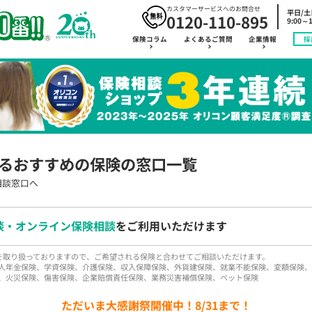
カスタマーサービスへのお問合せ
平日/
0120-110-895
9:00～1
保険コラム
よくあるご質問
企業情報
採
るおすすめの保険の窓口一覧
相談窓口へ
談・オンライン保険相談
をご利用いただけます
品を取り扱っておりますので、ご希望される保険と合わせてご相談いただけます。
人年金保険、学資保険、介護保険、収入保障保険、外貨建保険、就業不能保険、変額保険、
、火災保険、傷害保険、企業賠償責任保険、業務災害補償保険、ペット保険
ただいま大感謝祭開催中！8/31まで！