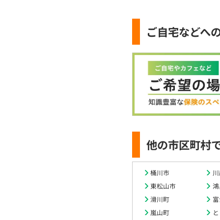
ご自宅などへ
他の市区町村
桶川市
川
東松山市
鴻
滑川町
富
嵐山町
と