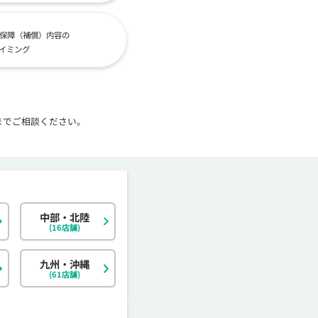
保障（補償）内容の
イミング
までご相談ください。
中部・北陸
北海道
東京都
岐阜県
大阪府
島根県
福岡県
神奈川県
宮城県
静岡県
京都府
岡山県
佐賀県
(16店舗)
茨城県
富山県
香川県
大分県
栃木県
石川県
愛媛県
宮崎県
九州・沖縄
(61店舗)