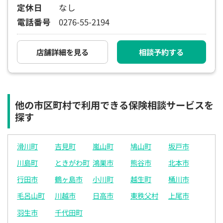
定休日
なし
電話で相談予約
（オンライン保険相談専用）
0120-987-110
電話番号
0276-55-2194
平日 / 土日祝日 10:00〜17:00（通話無料）
店舗詳細を見る
相談予約する
※受付時間外にご予約をいただいた場合は、
翌営業日のご連絡となります
他の市区町村で利用できる保険相談サービスを
探す
滑川町
吉見町
嵐山町
鳩山町
坂戸市
川島町
ときがわ町
鴻巣市
熊谷市
北本市
行田市
鶴ヶ島市
小川町
越生町
桶川市
毛呂山町
川越市
日高市
東秩父村
上尾市
羽生市
千代田町