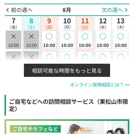
前の週へ
8月
次の週へ
7
8
9
10
11
12
13
（金）
（土）
（日）
（月）
（火）
（水）
（木）
×
×
◯
◯
◯
◯
◯
10:00
10:00
10:00
10:00
10:00
10:00
10:00
×
×
◯
◯
◯
◯
◯
10:30
10:30
10:30
10:30
10:30
10:30
10:30
相談可能な時間をもっと見る
×
×
◯
◯
◯
◯
◯
オンライン保険相談とは？ >>
11:00
11:00
11:00
11:00
11:00
11:00
11:00
×
×
◯
◯
◯
◯
◯
ご自宅などへの訪問相談サービス（東松山市限
11:30
11:30
11:30
11:30
11:30
11:30
11:30
定）
×
×
◯
◯
◯
◯
◯
12:00
12:00
12:00
12:00
12:00
12:00
12:00