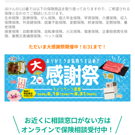
ほけんの110番では以下の保険商品を取り扱っておりますので、ご希望される
保険と合わせてご相談いただけます。
生命保険：医療保険、がん保険、個人年金保険、学資保険、介護保険、収入
保障保険、外貨建保険、就業不能保険、変額保険、終身保険、定期保険、養
老保険
損害保険：自動車保険、自転車保険、火災保険、傷害保険、企業賠償責任保
険、業務災害補償保険、ペット保険
ただいま大感謝祭開催中！8/31まで！
お近くに相談窓口がない方は
オンラインで保険相談受付中！