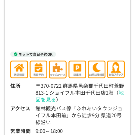
15:30
15:30
15:30
15:30
15:30
15:30
15:30
×
◯
◯
◯
◯
◯
◯
16:00
16:00
16:00
16:00
16:00
16:00
16:00
×
◯
◯
◯
◯
◯
◯
16:30
16:30
16:30
16:30
16:30
16:30
16:30
ネットで当日予約OK
×
◯
◯
◯
◯
◯
◯
17:00
17:00
17:00
17:00
17:00
17:00
17:00
×
◯
◯
◯
◯
◯
◯
住所
〒370-0722 群馬県邑楽郡千代田町萱野
17:30
17:30
17:30
17:30
17:30
17:30
17:30
813-1 ジョイフル本田千代田店2階（
地
×
◯
◯
◯
◯
◯
◯
図を見る
）
アクセス
館林観光バス停「ふれあいタウンジョ
18:00
18:00
18:00
18:00
18:00
18:00
18:00
イフル本田前」から徒歩9分 県道20号
線沿い
○：予約可 ×：予約不可
：お電話にてお問い合わせください
営業時間
9:00～18:00