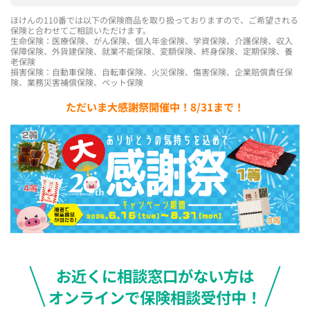
ほけんの110番では以下の保険商品を取り扱っておりますので、ご希望される
保険と合わせてご相談いただけます。
生命保険：医療保険、がん保険、個人年金保険、学資保険、介護保険、収入
保障保険、外貨建保険、就業不能保険、変額保険、終身保険、定期保険、養
老保険
損害保険：自動車保険、自転車保険、火災保険、傷害保険、企業賠償責任保
険、業務災害補償保険、ペット保険
ただいま大感謝祭開催中！8/31まで！
お近くに相談窓口がない方は
オンラインで保険相談受付中！