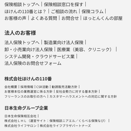
保険相談トップへ
保険相談窓口を探す
ほけんの110番とは？
ご相談の流れ
保険コラム
お客様の声
よくある質問
お問合せ
ほっとんくんの部屋
法人のお客様
法人保険トップへ
製造業向け法人保険
卸・小売業向け法人保険
医療業（美容、クリニック）
システム開発・クラウドサービス業
法人保険のお問合せフォーム
株式会社ほけんの110番
会社概要
採用情報
CSR活動
勧誘販売活動方針
お客様本位の業務運営に係る方針
反社会勢力に対する基本方針
フリーランスのお取引の方へ
カスタマーハラスメントへの対応に関する方針
日本生命グループ企業
日本生命保険相互会社
株式会社ＬＨＬ
（運営サイト：
保険相談ニアエル
／
くらべる保険なび
）
株式会社ライフサロン
株式会社ライフプラザパートナーズ