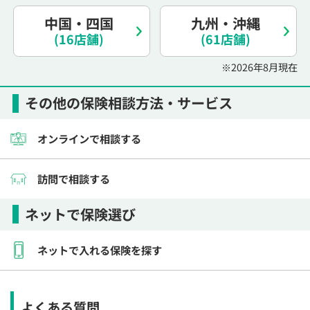
電話で相談予約
（オンライン保険相談専用）
0120-987-110
中国・四国
九州・沖縄
(16店舗)
(61店舗)
平日 / 土日祝日 10:00〜17:00（通話無料）
※2026年8月現在
※受付時間外にご予約をいただいた場合は、
翌営業日のご連絡となります
その他の保険相談方法・サービス
オンラインで相談する
訪問で相談する
ネットで保険選び
ネットで入れる保険を探す
よくある質問