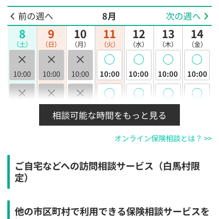
前の週へ
8月
次の週へ
8
9
10
11
12
13
14
（土）
（日）
（月）
（火）
（水）
（木）
（金）
×
×
×
◯
◯
◯
◯
10:00
10:00
10:00
10:00
10:00
10:00
10:00
×
×
×
◯
◯
◯
◯
10:30
10:30
10:30
10:30
10:30
10:30
10:30
相談可能な時間をもっと見る
×
×
×
◯
◯
◯
◯
オンライン保険相談とは？ >>
11:00
11:00
11:00
11:00
11:00
11:00
11:00
×
×
×
◯
◯
◯
◯
ご自宅などへの訪問相談サービス（白馬村限
11:30
11:30
11:30
11:30
11:30
11:30
11:30
定）
×
×
×
◯
◯
◯
◯
12:00
12:00
12:00
12:00
12:00
12:00
12:00
他の市区町村で利用できる保険相談サービスを