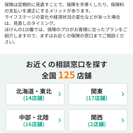
保険は定期的に見直すことで、保障を手厚くしたり、保険料
15:30
15:30
15:30
15:30
15:30
15:30
15:30
の支払いを適正にするメリットがあります。
◯
◯
◯
◯
◯
◯
◯
ライフステージの変化や経済状況の変化などがあった場合
は、見直しのタイミング。
16:00
16:00
16:00
16:00
16:00
16:00
16:00
ほけんの110番では、保険のプロがお客様に合ったプランをご
◯
◯
◯
◯
◯
◯
◯
紹介しますので、まずはお近くの保険の窓口までご相談くだ
さい。
16:30
16:30
16:30
16:30
16:30
16:30
16:30
◯
◯
◯
◯
◯
◯
◯
お近くの相談窓口を探す
17:00
17:00
17:00
17:00
17:00
17:00
17:00
125
全国
店舗
◯
◯
◯
◯
◯
◯
◯
17:30
17:30
17:30
17:30
17:30
17:30
17:30
北海道・東北
関東
◯
◯
◯
◯
◯
◯
◯
(14店舗)
(17店舗)
18:00
18:00
18:00
18:00
18:00
18:00
18:00
中部・北陸
関西
○：予約可 ×：予約不可
(16店舗)
(2店舗)
：お電話にてお問い合わせください