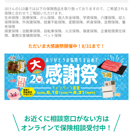
ほけんの110番では以下の保険商品を取り扱っておりますので、ご希望される
保険と合わせてご相談いただけます。
生命保険：医療保険、がん保険、個人年金保険、学資保険、介護保険、収入
保障保険、外貨建保険、就業不能保険、変額保険、終身保険、定期保険、養
老保険
損害保険：自動車保険、自転車保険、火災保険、傷害保険、企業賠償責任保
険、業務災害補償保険、ペット保険
ただいま大感謝祭開催中！8/31まで！
お近くに相談窓口がない方は
オンラインで保険相談受付中！