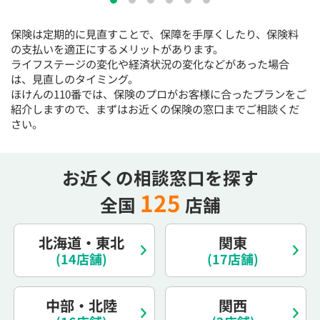
15:30
15:30
15:30
15:30
15:30
15:30
15:30
保険は定期的に見直すことで、保障を手厚くしたり、保険料
◯
◯
◯
◯
◯
◯
◯
の支払いを適正にするメリットがあります。
16:00
16:00
16:00
16:00
16:00
16:00
16:00
ライフステージの変化や経済状況の変化などがあった場合
は、見直しのタイミング。
◯
◯
◯
◯
◯
◯
◯
ほけんの110番では、保険のプロがお客様に合ったプランをご
紹介しますので、まずはお近くの保険の窓口までご相談くだ
16:30
16:30
16:30
16:30
16:30
16:30
16:30
さい。
◯
◯
◯
◯
◯
◯
◯
17:00
17:00
17:00
17:00
17:00
17:00
17:00
お近くの相談窓口を探す
◯
◯
◯
◯
◯
◯
◯
125
全国
店舗
17:30
17:30
17:30
17:30
17:30
17:30
17:30
◯
◯
◯
◯
◯
◯
◯
北海道・東北
関東
18:00
18:00
18:00
18:00
18:00
18:00
18:00
(14店舗)
(17店舗)
○：予約可 ×：予約不可
中部・北陸
関西
：お電話にてお問い合わせください