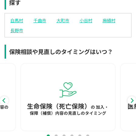
探す
×
×
◯
◯
◯
◯
◯
12:30
12:30
12:30
12:30
12:30
12:30
12:30
白馬村
千曲市
大町市
小谷村
麻績村
◯
◯
◯
◯
◯
◯
◯
長野市
13:00
13:00
13:00
13:00
13:00
13:00
13:00
◯
◯
◯
◯
◯
◯
◯
保険相談や見直しのタイミングはいつ？
13:30
13:30
13:30
13:30
13:30
13:30
13:30
◯
◯
◯
◯
◯
◯
◯
14:00
14:00
14:00
14:00
14:00
14:00
14:00
◯
◯
◯
◯
◯
◯
◯
14:30
14:30
14:30
14:30
14:30
14:30
14:30
生命保険（死亡保険）
医
内容の
の
加入・
◯
◯
◯
◯
◯
◯
◯
保障（補償）内容の見直しのタイミング
15:00
15:00
15:00
15:00
15:00
15:00
15:00
◯
◯
◯
◯
◯
◯
◯