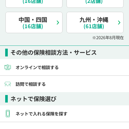
(16店舗)
(2店舗)
電話で相談予約
（オンライン保険相談専用）
0120-987-110
中国・四国
九州・沖縄
(16店舗)
平日 / 土日祝日 10:00〜17:00（通話無料）
(61店舗)
※受付時間外にご予約をいただいた場合は、
※2026年8月現在
翌営業日のご連絡となります
その他の保険相談方法・サービス
オンラインで相談する
訪問で相談する
ネットで保険選び
ネットで入れる保険を探す