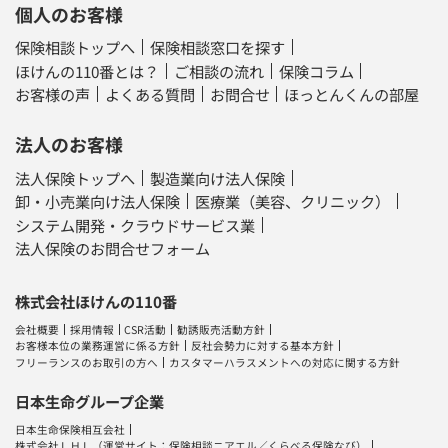
個人のお客様
保険相談トップへ
保険相談窓口を探す
ほけんの110番とは？
ご相談の流れ
保険コラム
お客様の声
よくある質問
お問合せ
ほっとんくんの部屋
法人のお客様
法人保険トップへ
製造業向け法人保険
卸・小売業向け法人保険
医療業（美容、クリニック）
システム開発・クラウドサービス業
法人保険のお問合せフォーム
株式会社ほけんの110番
会社概要
採用情報
CSR活動
勧誘販売活動方針
お客様本位の業務運営に係る方針
反社会勢力に対する基本方針
フリーランスのお取引の方へ
カスタマーハラスメントへの対応に関する方針
日本生命グループ企業
日本生命保険相互会社
株式会社ＬＨＬ
（運営サイト：
保険相談ニアエル
／
くらべる保険なび
）