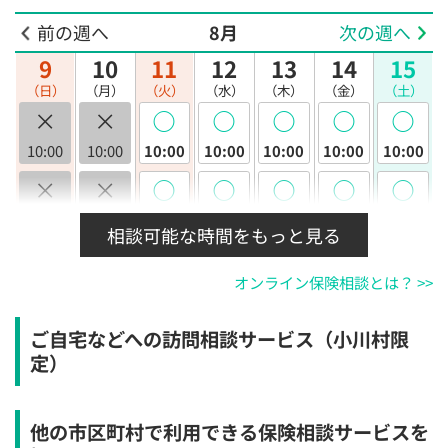
前の週へ
8月
次の週へ
9
10
11
12
13
14
15
（日）
（月）
（火）
（水）
（木）
（金）
（土）
×
×
◯
◯
◯
◯
◯
10:00
10:00
10:00
10:00
10:00
10:00
10:00
×
×
◯
◯
◯
◯
◯
10:30
10:30
10:30
10:30
10:30
10:30
10:30
相談可能な時間をもっと見る
×
×
◯
◯
◯
◯
◯
オンライン保険相談とは？ >>
11:00
11:00
11:00
11:00
11:00
11:00
11:00
×
×
◯
◯
◯
◯
◯
ご自宅などへの訪問相談サービス（小川村限
11:30
11:30
11:30
11:30
11:30
11:30
11:30
定）
×
×
◯
◯
◯
◯
◯
12:00
12:00
12:00
12:00
12:00
12:00
12:00
他の市区町村で利用できる保険相談サービスを