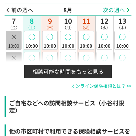
前の週へ
8月
次の週へ
7
8
9
10
11
12
13
（金）
（土）
（日）
（月）
（火）
（水）
（木）
×
◯
◯
◯
◯
◯
◯
10:00
10:00
10:00
10:00
10:00
10:00
10:00
×
◯
◯
◯
◯
◯
◯
10:30
10:30
10:30
10:30
10:30
10:30
10:30
相談可能な時間をもっと見る
×
◯
◯
◯
◯
◯
◯
オンライン保険相談とは？ >>
11:00
11:00
11:00
11:00
11:00
11:00
11:00
×
◯
◯
◯
◯
◯
◯
ご自宅などへの訪問相談サービス（小谷村限
11:30
11:30
11:30
11:30
11:30
11:30
11:30
定）
×
◯
◯
◯
◯
◯
◯
12:00
12:00
12:00
12:00
12:00
12:00
12:00
他の市区町村で利用できる保険相談サービスを