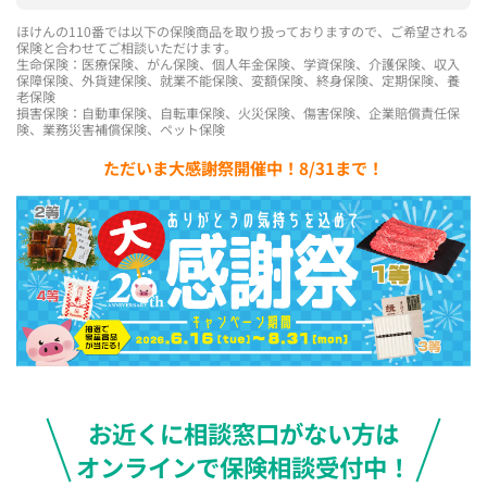
ほけんの110番では以下の保険商品を取り扱っておりますので、ご希望される
保険と合わせてご相談いただけます。
生命保険：医療保険、がん保険、個人年金保険、学資保険、介護保険、収入
保障保険、外貨建保険、就業不能保険、変額保険、終身保険、定期保険、養
老保険
損害保険：自動車保険、自転車保険、火災保険、傷害保険、企業賠償責任保
険、業務災害補償保険、ペット保険
ただいま大感謝祭開催中！8/31まで！
お近くに相談窓口がない方は
オンラインで保険相談受付中！