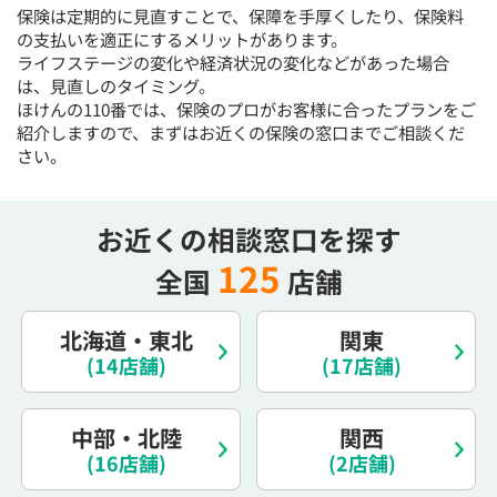
保険は定期的に見直すことで、保障を手厚くしたり、保険料
15:30
15:30
15:30
15:30
15:30
15:30
15:30
の支払いを適正にするメリットがあります。
◯
◯
◯
◯
◯
◯
◯
ライフステージの変化や経済状況の変化などがあった場合
は、見直しのタイミング。
16:00
16:00
16:00
16:00
16:00
16:00
16:00
ほけんの110番では、保険のプロがお客様に合ったプランをご
◯
◯
◯
◯
◯
◯
◯
紹介しますので、まずはお近くの保険の窓口までご相談くだ
さい。
16:30
16:30
16:30
16:30
16:30
16:30
16:30
◯
◯
◯
◯
◯
◯
◯
お近くの相談窓口を探す
17:00
17:00
17:00
17:00
17:00
17:00
17:00
125
全国
店舗
◯
◯
◯
◯
◯
◯
◯
17:30
17:30
17:30
17:30
17:30
17:30
17:30
北海道・東北
関東
◯
◯
◯
◯
◯
◯
◯
(14店舗)
(17店舗)
18:00
18:00
18:00
18:00
18:00
18:00
18:00
中部・北陸
関西
○：予約可 ×：予約不可
(16店舗)
(2店舗)
：お電話にてお問い合わせください