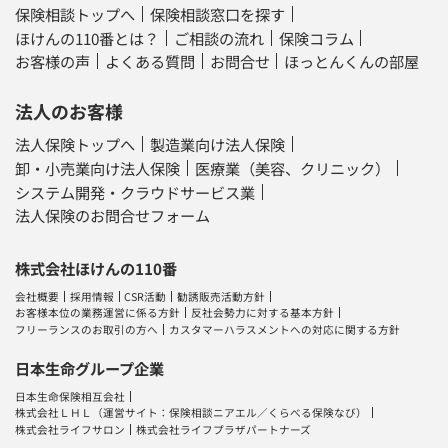
保険相談トップへ
保険相談窓口を探す
ほけんの110番とは？
ご相談の流れ
保険コラム
お客様の声
よくある質問
お問合せ
ほっとんくんの部屋
法人のお客様
法人保険トップへ
製造業向け法人保険
卸・小売業向け法人保険
医療業（美容、クリニック）
システム開発・クラウドサービス業
法人保険のお問合せフォーム
株式会社ほけんの110番
会社概要
採用情報
CSR活動
勧誘販売活動方針
お客様本位の業務運営に係る方針
反社会勢力に対する基本方針
フリーランスのお取引の方へ
カスタマーハラスメントへの対応に関する方針
日本生命グループ企業
日本生命保険相互会社
株式会社ＬＨＬ
（運営サイト：
保険相談ニアエル
／
くらべる保険なび
）
株式会社ライフサロン
株式会社ライフプラザパートナーズ