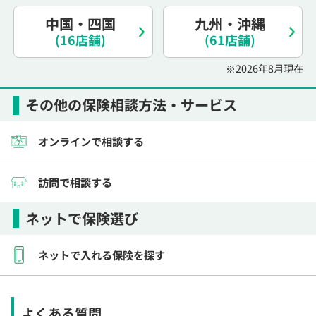
電話で相談予約
（オンライン保険相談専用）
0120-987-110
中国・四国
九州・沖縄
(16店舗)
(61店舗)
平日 / 土日祝日 10:00〜17:00（通話無料）
※2026年8月現在
※受付時間外にご予約をいただいた場合は、
翌営業日のご連絡となります
その他の保険相談方法・サービス
オンラインで相談する
訪問で相談する
ネットで保険選び
ネットで入れる保険を探す
よくある質問