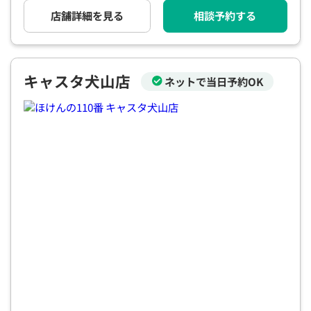
電話で相談予約
（オンライン保険相談専用）
店舗詳細を見る
相談予約する
0120-987-110
平日 / 土日祝日 10:00〜17:00（通話無料）
キャスタ犬山店
※受付時間外にご予約をいただいた場合は、
ネットで当日予約OK
翌営業日のご連絡となります