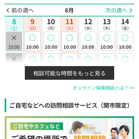
前の週へ
8月
次の週へ
8
9
10
11
12
13
14
（土）
（日）
（月）
（火）
（水）
（木）
（金）
×
◯
◯
◯
◯
◯
◯
10:00
10:00
10:00
10:00
10:00
10:00
10:00
×
◯
◯
◯
◯
◯
◯
10:30
10:30
10:30
10:30
10:30
10:30
10:30
相談可能な時間をもっと見る
×
◯
◯
◯
◯
◯
◯
オンライン保険相談とは？ >>
11:00
11:00
11:00
11:00
11:00
11:00
11:00
×
◯
◯
◯
◯
◯
◯
ご自宅などへの訪問相談サービス（関市限定）
11:30
11:30
11:30
11:30
11:30
11:30
11:30
×
◯
◯
◯
◯
◯
◯
12:00
12:00
12:00
12:00
12:00
12:00
12:00