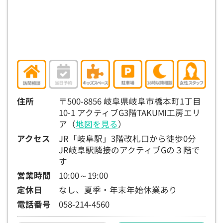
15:30
15:30
15:30
15:30
15:30
15:30
15:30
◯
◯
◯
◯
◯
◯
◯
16:00
16:00
16:00
16:00
16:00
16:00
16:00
◯
◯
◯
◯
◯
◯
◯
16:30
16:30
16:30
16:30
16:30
16:30
16:30
◯
◯
◯
◯
◯
◯
◯
住所
〒500-8856 岐阜県岐阜市橋本町1丁目
17:00
17:00
17:00
17:00
17:00
17:00
17:00
10-1 アクティブG3階TAKUMI工房エリ
ア（
地図を見る
）
◯
◯
◯
◯
◯
◯
◯
アクセス
JR「岐阜駅」3階改札口から徒歩0分
17:30
17:30
17:30
17:30
17:30
17:30
17:30
JR岐阜駅隣接のアクティブGの３階で
す
◯
◯
◯
◯
◯
◯
◯
営業時間
10:00～19:00
18:00
18:00
18:00
18:00
18:00
18:00
18:00
定休日
なし、夏季・年末年始休業あり
○：予約可 ×：予約不可
電話番号
058-214-4560
：お電話にてお問い合わせください