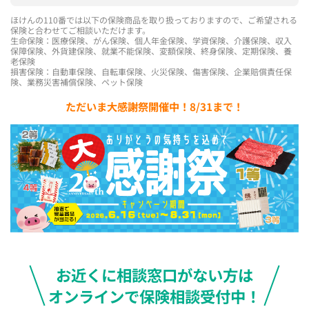
ほけんの110番では以下の保険商品を取り扱っておりますので、ご希望される
保険と合わせてご相談いただけます。
生命保険：医療保険、がん保険、個人年金保険、学資保険、介護保険、収入
保障保険、外貨建保険、就業不能保険、変額保険、終身保険、定期保険、養
老保険
損害保険：自動車保険、自転車保険、火災保険、傷害保険、企業賠償責任保
険、業務災害補償保険、ペット保険
ただいま大感謝祭開催中！8/31まで！
お近くに相談窓口がない方は
オンラインで保険相談受付中！