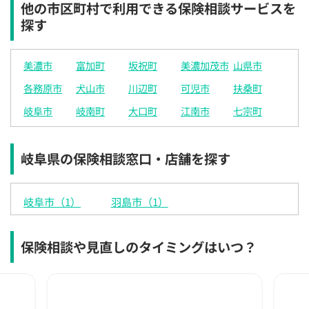
他の市区町村で利用できる保険相談サービスを
探す
美濃市
富加町
坂祝町
美濃加茂市
山県市
各務原市
犬山市
川辺町
可児市
扶桑町
岐阜市
岐南町
大口町
江南市
七宗町
岐阜県の保険相談窓口・店舗を探す
岐阜市（1）
羽島市（1）
保険相談や見直しのタイミングはいつ？