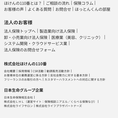
ほけんの110番とは？
ご相談の流れ
保険コラム
お客様の声
よくある質問
お問合せ
ほっとんくんの部屋
法人のお客様
法人保険トップへ
製造業向け法人保険
卸・小売業向け法人保険
医療業（美容、クリニック）
システム開発・クラウドサービス業
法人保険のお問合せフォーム
株式会社ほけんの110番
会社概要
採用情報
CSR活動
勧誘販売活動方針
お客様本位の業務運営に係る方針
反社会勢力に対する基本方針
フリーランスのお取引の方へ
カスタマーハラスメントへの対応に関する方針
日本生命グループ企業
日本生命保険相互会社
株式会社ＬＨＬ
（運営サイト：
保険相談ニアエル
／
くらべる保険なび
）
株式会社ライフサロン
株式会社ライフプラザパートナーズ