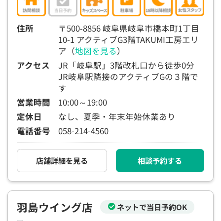
15:30
15:30
15:30
15:30
15:30
15:30
15:30
◯
◯
◯
◯
◯
◯
◯
住所
〒500-8856 岐阜県岐阜市橋本町1丁目
10-1 アクティブG3階TAKUMI工房エリ
16:00
16:00
16:00
16:00
16:00
16:00
16:00
ア（
地図を見る
）
◯
◯
◯
◯
◯
◯
◯
アクセス
JR「岐阜駅」3階改札口から徒歩0分
16:30
16:30
16:30
16:30
16:30
16:30
16:30
JR岐阜駅隣接のアクティブGの３階で
す
◯
◯
◯
◯
◯
◯
◯
営業時間
10:00～19:00
17:00
17:00
17:00
17:00
17:00
17:00
17:00
定休日
なし、夏季・年末年始休業あり
◯
◯
◯
◯
◯
◯
◯
電話番号
058-214-4560
17:30
17:30
17:30
17:30
17:30
17:30
17:30
◯
◯
◯
◯
◯
◯
◯
店舗詳細を見る
相談予約する
18:00
18:00
18:00
18:00
18:00
18:00
18:00
○：予約可 ×：予約不可
羽島ウイング店
ネットで当日予約OK
：お電話にてお問い合わせください