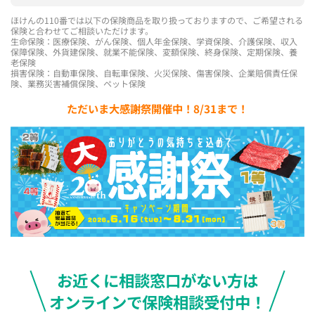
ほけんの110番では以下の保険商品を取り扱っておりますので、ご希望される
保険と合わせてご相談いただけます。
生命保険：医療保険、がん保険、個人年金保険、学資保険、介護保険、収入
保障保険、外貨建保険、就業不能保険、変額保険、終身保険、定期保険、養
老保険
損害保険：自動車保険、自転車保険、火災保険、傷害保険、企業賠償責任保
険、業務災害補償保険、ペット保険
ただいま大感謝祭開催中！8/31まで！
お近くに相談窓口がない方は
オンラインで保険相談受付中！