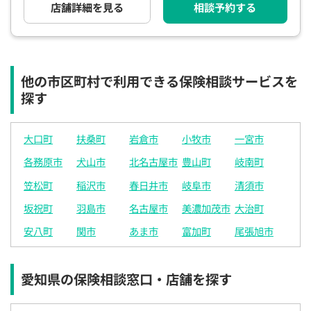
店舗詳細を見る
相談予約する
他の市区町村で利用できる保険相談サービスを
探す
大口町
扶桑町
岩倉市
小牧市
一宮市
各務原市
犬山市
北名古屋市
豊山町
岐南町
笠松町
稲沢市
春日井市
岐阜市
清須市
坂祝町
羽島市
名古屋市
美濃加茂市
大治町
安八町
関市
あま市
富加町
尾張旭市
愛知県の保険相談窓口・店舗を探す