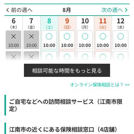
前の週へ
8月
次の週へ
6
7
8
9
10
11
12
（木）
（金）
（土）
（日）
（月）
（火）
（水）
×
×
◯
◯
◯
◯
◯
10:00
10:00
10:00
10:00
10:00
10:00
10:00
×
×
◯
◯
◯
◯
◯
10:30
10:30
10:30
10:30
10:30
10:30
10:30
相談可能な時間をもっと見る
×
×
◯
◯
◯
◯
◯
オンライン保険相談とは？ >>
11:00
11:00
11:00
11:00
11:00
11:00
11:00
×
×
◯
◯
◯
◯
◯
ご自宅などへの訪問相談サービス（江南市限
11:30
11:30
11:30
11:30
11:30
11:30
11:30
定）
×
×
◯
◯
◯
◯
◯
12:00
12:00
12:00
12:00
12:00
12:00
12:00
江南市の近くにある保険相談窓口
（4店舗）