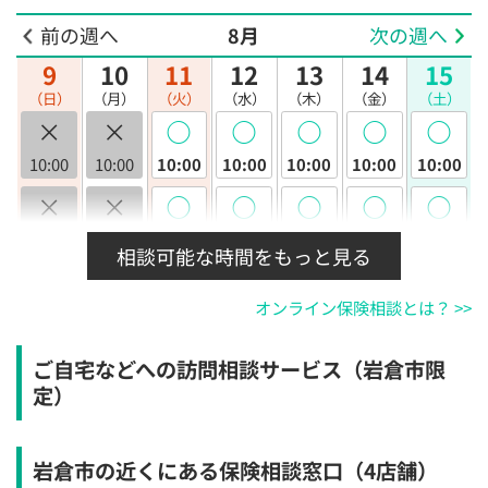
前の週へ
8月
次の週へ
9
10
11
12
13
14
15
（日）
（月）
（火）
（水）
（木）
（金）
（土）
×
×
◯
◯
◯
◯
◯
10:00
10:00
10:00
10:00
10:00
10:00
10:00
×
×
◯
◯
◯
◯
◯
10:30
10:30
10:30
10:30
10:30
10:30
10:30
相談可能な時間をもっと見る
×
×
◯
◯
◯
◯
◯
オンライン保険相談とは？ >>
11:00
11:00
11:00
11:00
11:00
11:00
11:00
×
×
◯
◯
◯
◯
◯
ご自宅などへの訪問相談サービス（岩倉市限
11:30
11:30
11:30
11:30
11:30
11:30
11:30
定）
×
×
◯
◯
◯
◯
◯
12:00
12:00
12:00
12:00
12:00
12:00
12:00
岩倉市の近くにある保険相談窓口
（4店舗）