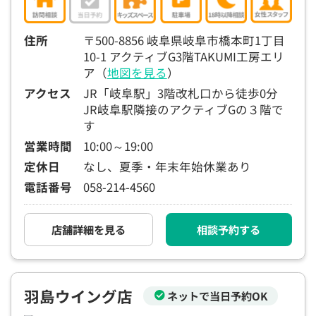
15:30
15:30
15:30
15:30
15:30
15:30
15:30
×
◯
◯
◯
◯
◯
◯
住所
〒500-8856 岐阜県岐阜市橋本町1丁目
10-1 アクティブG3階TAKUMI工房エリ
16:00
16:00
16:00
16:00
16:00
16:00
16:00
ア（
地図を見る
）
×
◯
◯
◯
◯
◯
◯
アクセス
JR「岐阜駅」3階改札口から徒歩0分
16:30
16:30
16:30
16:30
16:30
16:30
16:30
JR岐阜駅隣接のアクティブGの３階で
す
×
◯
◯
◯
◯
◯
◯
営業時間
10:00～19:00
17:00
17:00
17:00
17:00
17:00
17:00
17:00
定休日
なし、夏季・年末年始休業あり
×
◯
◯
◯
◯
◯
◯
電話番号
058-214-4560
17:30
17:30
17:30
17:30
17:30
17:30
17:30
◯
◯
◯
◯
◯
◯
店舗詳細を見る
相談予約する
18:00
18:00
18:00
18:00
18:00
18:00
18:00
○：予約可 ×：予約不可
羽島ウイング店
ネットで当日予約OK
：お電話にてお問い合わせください