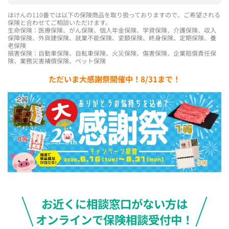
ほけんの110番では以下の保険商品を取り扱っておりますので、ご希望される
保険と合わせてご相談いただけます。
生命保険：医療保険、がん保険、個人年金保険、学資保険、介護保険、収入
保障保険、外貨建保険、就業不能保険、変額保険、終身保険、定期保険、養
老保険
損害保険：自動車保険、自転車保険、火災保険、傷害保険、企業賠償責任保
険、業務災害補償保険、ペット保険
ただいま大感謝祭開催中！8/31まで！
お近くに相談窓口がない方は
オンラインで保険相談受付中！