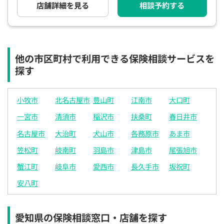
店舗詳細を見る
相談予約する
他の市区町村で利用できる保険相談サービスを
探す
小牧市
北名古屋市
豊山町
江南市
大口町
一宮市
清須市
稲沢市
扶桑町
春日井市
名古屋市
大治町
犬山市
各務原市
あま市
笠松町
岐南町
羽島市
津島市
尾張旭市
蟹江町
岐阜市
愛西市
長久手市
坂祝町
安八町
愛知県の保険相談窓口・店舗を探す