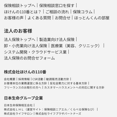
保険相談トップへ
保険相談窓口を探す
ほけんの110番とは？
ご相談の流れ
保険コラム
お客様の声
よくある質問
お問合せ
ほっとんくんの部屋
法人のお客様
法人保険トップへ
製造業向け法人保険
卸・小売業向け法人保険
医療業（美容、クリニック）
システム開発・クラウドサービス業
法人保険のお問合せフォーム
株式会社ほけんの110番
会社概要
採用情報
CSR活動
勧誘販売活動方針
お客様本位の業務運営に係る方針
反社会勢力に対する基本方針
フリーランスのお取引の方へ
カスタマーハラスメントへの対応に関する方針
日本生命グループ企業
日本生命保険相互会社
株式会社ＬＨＬ
（運営サイト：
保険相談ニアエル
／
くらべる保険なび
）
株式会社ライフサロン
株式会社ライフプラザパートナーズ