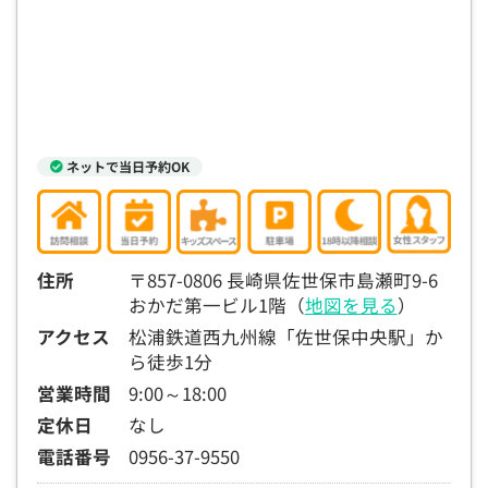
15:30
15:30
15:30
15:30
15:30
15:30
15:30
◯
◯
◯
◯
◯
◯
◯
16:00
16:00
16:00
16:00
16:00
16:00
16:00
◯
◯
◯
◯
◯
◯
◯
16:30
16:30
16:30
16:30
16:30
16:30
16:30
ネットで当日予約OK
◯
◯
◯
◯
◯
◯
◯
17:00
17:00
17:00
17:00
17:00
17:00
17:00
◯
◯
◯
◯
◯
◯
◯
住所
〒857-0806 長崎県佐世保市島瀬町9-6
おかだ第一ビル1階（
地図を見る
）
17:30
17:30
17:30
17:30
17:30
17:30
17:30
アクセス
松浦鉄道西九州線「佐世保中央駅」か
◯
◯
◯
◯
◯
◯
◯
ら徒歩1分
18:00
18:00
18:00
18:00
18:00
18:00
18:00
営業時間
9:00～18:00
定休日
なし
○：予約可 ×：予約不可
電話番号
0956-37-9550
：お電話にてお問い合わせください