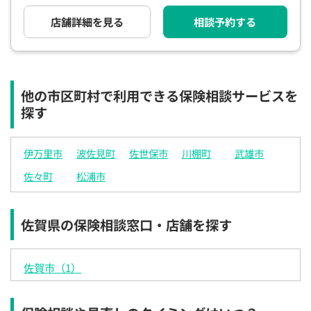
電話で相談予約
（オンライン保険相談専用）
0120-987-110
店舗詳細を見る
相談予約する
平日 / 土日祝日 10:00〜17:00（通話無料）
※受付時間外にご予約をいただいた場合は、
翌営業日のご連絡となります
他の市区町村で利用できる保険相談サービスを
探す
伊万里市
波佐見町
佐世保市
川棚町
武雄市
佐々町
松浦市
佐賀県の保険相談窓口・店舗を探す
佐賀市（1）