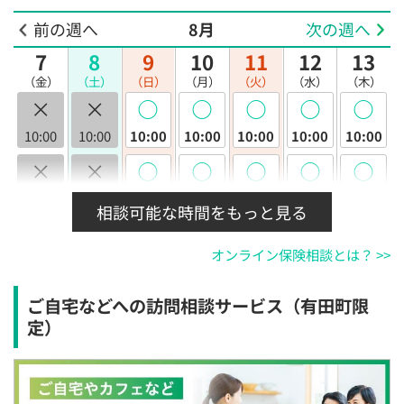
前の週へ
8月
次の週へ
7
8
9
10
11
12
13
（金）
（土）
（日）
（月）
（火）
（水）
（木）
×
×
◯
◯
◯
◯
◯
10:00
10:00
10:00
10:00
10:00
10:00
10:00
×
×
◯
◯
◯
◯
◯
10:30
10:30
10:30
10:30
10:30
10:30
10:30
相談可能な時間をもっと見る
×
×
◯
◯
◯
◯
◯
オンライン保険相談とは？ >>
11:00
11:00
11:00
11:00
11:00
11:00
11:00
×
×
◯
◯
◯
◯
◯
ご自宅などへの訪問相談サービス（有田町限
11:30
11:30
11:30
11:30
11:30
11:30
11:30
定）
×
×
◯
◯
◯
◯
◯
12:00
12:00
12:00
12:00
12:00
12:00
12:00