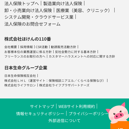
法人保険トップへ
製造業向け法人保険
卸・小売業向け法人保険
医療業（美容、クリニック）
システム開発・クラウドサービス業
法人保険のお問合せフォーム
株式会社ほけんの110番
会社概要
採用情報
CSR活動
勧誘販売活動方針
お客様本位の業務運営に係る方針
反社会勢力に対する基本方針
フリーランスのお取引の方へ
カスタマーハラスメントへの対応に関する方針
日本生命グループ企業
日本生命保険相互会社
株式会社ＬＨＬ
（運営サイト：
保険相談ニアエル
／
くらべる保険なび
）
株式会社ライフサロン
株式会社ライフプラザパートナーズ
サイトマップ
WEBサイト利用規約
情報セキュリティポリシー
プライバシーポリシー
外部送信について