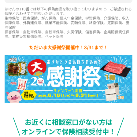
ほけんの110番では以下の保険商品を取り扱っておりますので、ご希望される
保険と合わせてご相談いただけます。
生命保険：医療保険、がん保険、個人年金保険、学資保険、介護保険、収入
保障保険、外貨建保険、就業不能保険、変額保険、終身保険、定期保険、養
老保険
損害保険：自動車保険、自転車保険、火災保険、傷害保険、企業賠償責任保
険、業務災害補償保険、ペット保険
ただいま大感謝祭開催中！8/31まで！
お近くに相談窓口がない方は
オンラインで保険相談受付中！