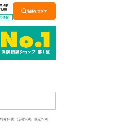
土日祝日
7:00
店舗をさがす
用情報
終身保険、定期保険、養老保険