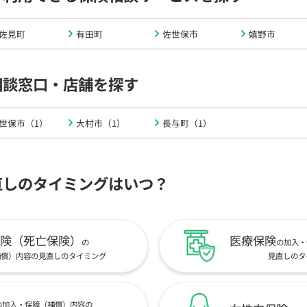
佐見町
有田町
佐世保市
嬉野市
相談窓口・店舗を探す
世保市（1）
大村市（1）
長与町（1）
直しのタイミングはいつ？
険（死亡保険）
医療保険
の
の加入・
補償）内容の見直しのタイミング
見直しのタ
の加入・保障（補償）内容の