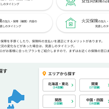
女性向保険
の必
直しのタイミング
険
火災保険
の加入・保障（補償）内容の
の加入・
直しのタイミング
見直しのタ
、保障を手厚くしたり、保険料の支払いを適正にするメリットがあります。
状況の変化などがあった場合は、見直しのタイミング。
プロがお客様に合ったプランをご紹介しますので、まずはお近くの保険の窓口
探す
北海道・東北
関東
(14店舗)
(17店舗)
関西
中国・四国
(2店舗)
(16店舗)