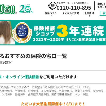
カスタマーサービスへのお問合せ
平日/
0120-110-895
9:00～1
保険コラム
よくあるご質問
企業情報
採
るおすすめの保険の窓口一覧
相談窓口へ
談・オンライン保険相談
をご利用いただけます
品を取り扱っておりますので、ご希望される保険と合わせてご相談いただけます。
人年金保険、学資保険、介護保険、収入保障保険、外貨建保険、就業不能保険、変額保険、
、火災保険、傷害保険、企業賠償責任保険、業務災害補償保険、ペット保険
ただいま大感謝祭開催中！8/31まで！