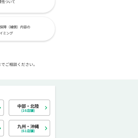
要性ついて
保障（補償）内容の
イミング
までご相談ください。
中部・北陸
北海道
東京都
岐阜県
大阪府
島根県
福岡県
神奈川県
宮城県
静岡県
京都府
岡山県
佐賀県
(16店舗)
茨城県
富山県
香川県
大分県
栃木県
石川県
愛媛県
宮崎県
九州・沖縄
(61店舗)