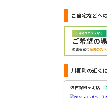
ご自宅などへ
川棚町の近く
佐世保四ヶ町店