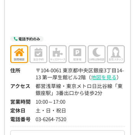
15:30
15:30
15:30
15:30
15:30
15:30
15:30
◯
◯
◯
◯
◯
◯
◯
16:00
16:00
16:00
16:00
16:00
16:00
16:00
◯
◯
◯
◯
◯
◯
◯
電話予約のみ
16:30
16:30
16:30
16:30
16:30
16:30
16:30
◯
◯
◯
◯
◯
◯
◯
17:00
17:00
17:00
17:00
17:00
17:00
17:00
住所
〒104-0061 東京都中央区銀座3丁目14-
◯
◯
◯
◯
◯
◯
◯
13 第一厚生館ビル2階（
地図を見る
）
アクセス
都営浅草線・東京メトロ日比谷線「東
17:30
17:30
17:30
17:30
17:30
17:30
17:30
銀座駅」3番出口から徒歩2分
◯
◯
◯
◯
◯
◯
◯
営業時間
10:00～17:00
18:00
18:00
18:00
18:00
18:00
18:00
18:00
定休日
土・日・祝日
電話番号
03-6264-7520
○：予約可 ×：予約不可
：お電話にてお問い合わせください