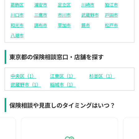
葛飾区
浦安市
足立区
川崎市
狛江市
川口市
三鷹市
市川市
武蔵野市
戸田市
和光市
調布市
草加市
蕨市
松戸市
八潮市
東京都の保険相談窓口・店舗を探す
中央区（1）
江東区（1）
杉並区（1）
武蔵野市（1）
稲城市（1）
保険相談や見直しのタイミングはいつ？