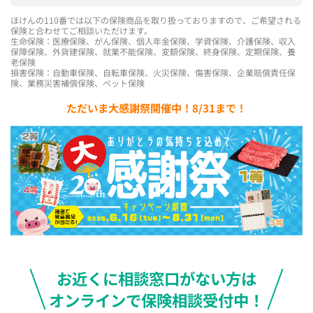
ほけんの110番では以下の保険商品を取り扱っておりますので、ご希望される
保険と合わせてご相談いただけます。
生命保険：医療保険、がん保険、個人年金保険、学資保険、介護保険、収入
保障保険、外貨建保険、就業不能保険、変額保険、終身保険、定期保険、養
老保険
損害保険：自動車保険、自転車保険、火災保険、傷害保険、企業賠償責任保
険、業務災害補償保険、ペット保険
ただいま大感謝祭開催中！8/31まで！
お近くに相談窓口がない方は
オンラインで保険相談受付中！