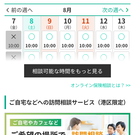
前の週へ
8月
次の週へ
7
8
9
10
11
12
13
（金）
（土）
（日）
（月）
（火）
（水）
（木）
×
◯
◯
◯
◯
◯
◯
10:00
10:00
10:00
10:00
10:00
10:00
10:00
×
◯
◯
◯
◯
◯
◯
10:30
10:30
10:30
10:30
10:30
10:30
10:30
相談可能な時間をもっと見る
×
◯
◯
◯
◯
◯
◯
オンライン保険相談とは？ >>
11:00
11:00
11:00
11:00
11:00
11:00
11:00
×
◯
◯
◯
◯
◯
◯
ご自宅などへの訪問相談サービス（港区限定）
11:30
11:30
11:30
11:30
11:30
11:30
11:30
×
◯
◯
◯
◯
◯
◯
12:00
12:00
12:00
12:00
12:00
12:00
12:00