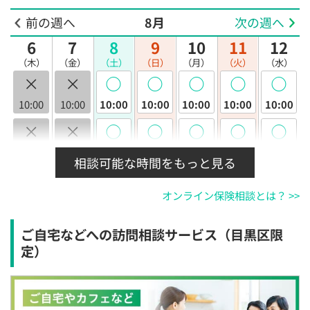
前の週へ
8月
次の週へ
6
7
8
9
10
11
12
（木）
（金）
（土）
（日）
（月）
（火）
（水）
×
×
◯
◯
◯
◯
◯
10:00
10:00
10:00
10:00
10:00
10:00
10:00
×
×
◯
◯
◯
◯
◯
10:30
10:30
10:30
10:30
10:30
10:30
10:30
相談可能な時間をもっと見る
×
×
◯
◯
◯
◯
◯
オンライン保険相談とは？ >>
11:00
11:00
11:00
11:00
11:00
11:00
11:00
×
×
◯
◯
◯
◯
◯
ご自宅などへの訪問相談サービス（目黒区限
11:30
11:30
11:30
11:30
11:30
11:30
11:30
定）
×
×
◯
◯
◯
◯
◯
12:00
12:00
12:00
12:00
12:00
12:00
12:00