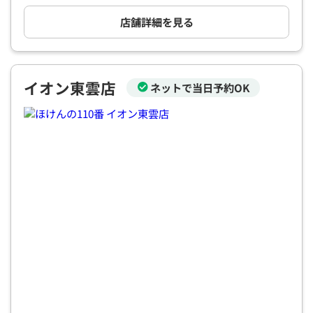
電話で相談予約
（オンライン保険相談専用）
0120-987-110
店舗詳細を見る
平日 / 土日祝日 10:00〜17:00（通話無料）
※受付時間外にご予約をいただいた場合は、
イオン東雲店
ネットで当日予約OK
翌営業日のご連絡となります