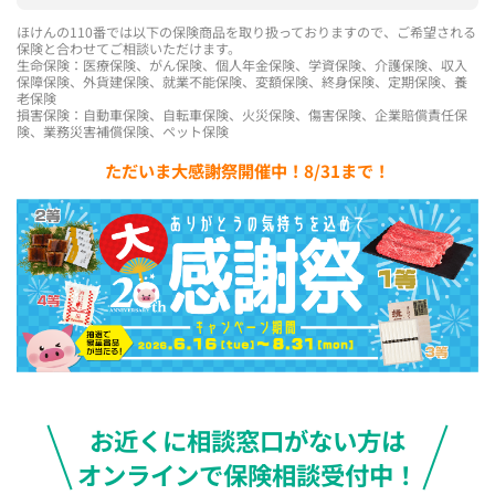
ほけんの110番では以下の保険商品を取り扱っておりますので、ご希望される
保険と合わせてご相談いただけます。
生命保険：医療保険、がん保険、個人年金保険、学資保険、介護保険、収入
保障保険、外貨建保険、就業不能保険、変額保険、終身保険、定期保険、養
老保険
損害保険：自動車保険、自転車保険、火災保険、傷害保険、企業賠償責任保
険、業務災害補償保険、ペット保険
ただいま大感謝祭開催中！8/31まで！
お近くに相談窓口がない方は
オンラインで保険相談受付中！