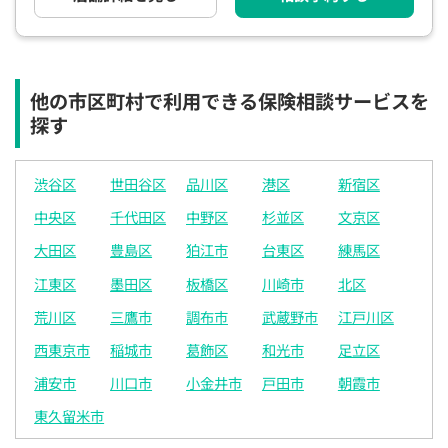
他の市区町村で利用できる保険相談サービスを
探す
渋谷区
世田谷区
品川区
港区
新宿区
中央区
千代田区
中野区
杉並区
文京区
大田区
豊島区
狛江市
台東区
練馬区
江東区
墨田区
板橋区
川崎市
北区
荒川区
三鷹市
調布市
武蔵野市
江戸川区
西東京市
稲城市
葛飾区
和光市
足立区
浦安市
川口市
小金井市
戸田市
朝霞市
東久留米市