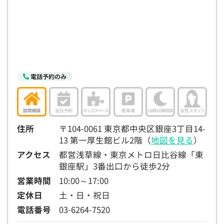
15:30
15:30
15:30
15:30
15:30
15:30
15:30
×
◯
◯
◯
◯
◯
◯
16:00
16:00
16:00
16:00
16:00
16:00
16:00
×
◯
◯
◯
◯
◯
◯
16:30
16:30
16:30
16:30
16:30
16:30
16:30
電話予約のみ
×
◯
◯
◯
◯
◯
◯
17:00
17:00
17:00
17:00
17:00
17:00
17:00
×
◯
◯
◯
◯
◯
◯
住所
〒104-0061 東京都中央区銀座3丁目14-
13 第一厚生館ビル2階（
地図を見る
）
17:30
17:30
17:30
17:30
17:30
17:30
17:30
アクセス
都営浅草線・東京メトロ日比谷線「東
◯
◯
◯
◯
◯
◯
銀座駅」3番出口から徒歩2分
18:00
18:00
18:00
18:00
18:00
18:00
18:00
営業時間
10:00～17:00
定休日
土・日・祝日
○：予約可 ×：予約不可
電話番号
03-6264-7520
：お電話にてお問い合わせください