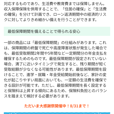
対応するものであり、生活費や教育費までは保障しません。
収入保障保険を併用することで、「住居の確保」と「生活費
の確保」を分けて計画でき、ローン返済期間中の経済的リス
クに対してよりきめ細かい備えを行うことができます。
最低保障期間を備えることで得られる安心
一部の商品には「最低保障期間」の仕組みがあります。これ
は、保障期間の終盤で死亡や高度障害状態が発生した場合で
も、最低受取期間2年間や5年間など一定期間分の年金支払を
確保するためのものです。最低保障期間が設定されていない
場合、満了に近いタイミングで発生すると、残り期間が短く
受取総額が少なくなる可能性があります。最低保障期間を設
けることで、進学・就職・年金受給開始前後など、家計の変
化が起こりやすい局面においても、一定額の生活費を確保で
きる設計が可能です。ただし、最低保障期間を長く設定する
と保険料は上昇する傾向にあるため、保険料負担とのバラン
スを踏まえて検討する必要があります。
ただいま大感謝祭開催中！8/31まで！