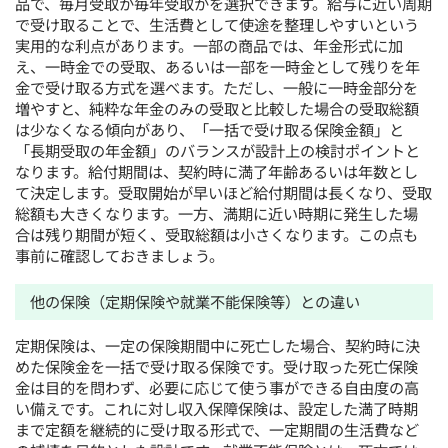
品で、毎月受取か毎年受取かを選択できます。給与に近い周期
で受け取ることで、生活費として使途を整理しやすいという
実用的な利点があります。一部の商品では、年金形式に加
え、一時金での受取、あるいは一部を一時金として残りを年
金で受け取る方式を選べます。ただし、一般に一時金部分を
増やすと、純粋な年金のみの受取と比較した場合の受取総額
は少なくなる傾向があり、「一括で受け取る保険金額」と
「長期受取の年金額」のバランスが設計上の検討ポイントと
なります。給付期間は、契約時に満了年齢あるいは年数とし
て決定します。受取開始が早いほど給付期間は長くなり、受取
総額も大きくなります。一方、満期に近い時期に発生した場
合は残り期間が短く、受取総額は小さくなります。この点も
事前に確認しておきましょう。
他の保険（定期保険や就業不能保険等）との違い
定期保険は、一定の保険期間中に死亡した場合、契約時に決
めた保険金を一括で受け取る保険です。受け取った死亡保険
金は目的を問わず、必要に応じて使う事ができる自由度の高
い備えです。これに対し収入保障保険は、設定した満了時期
まで定額を継続的に受け取る形式で、一定期間の生活費など