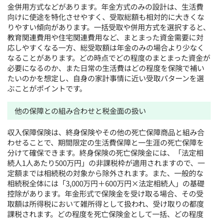
金併用方式などがあります。年金方式のみの設計は、生活費
向けに使途を特化させやすく、受取総額も相対的に大きくな
りやすい傾向があります。一括受取や併用方式を選択すると、
教育関連費用や住宅関連費用など、まとまった資金需要に対
応しやすくなる一方、総受取額は年金のみの場合より少なく
なることがあります。どの時点でどの程度のまとまった資金が
必要になるのか、また日常の生活費はどの程度を保険で補い
たいのかを想定し、自身の家計事情に近い受取パターンを選
ぶことがポイントです。
他の保障との組み合わせと税金面の扱い
収入保障保険は、終身保険やその他の死亡保障商品と組み合
わせることで、期間限定の生活費保障と一生涯の死亡保障を
分けて確保できます。終身保険の死亡保険金には、「法定相
続人1人あたり500万円」の非課税枠が適用されますので、一
定額までは相続税の対象から除外されます。また、一般的な
相続税全体には「3,000万円＋600万円×法定相続人」の基礎
控除があります。年金形式で保険金を受け取る場合、その受
取額は所得税において雑所得として扱われ、受け取りの都度
課税されます。どの程度を死亡保険金として一括、どの程度