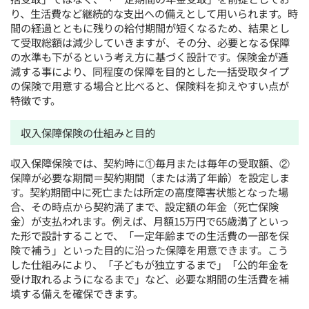
り、生活費など継続的な支出への備えとして用いられます。時
間の経過とともに残りの給付期間が短くなるため、結果とし
て受取総額は減少していきますが、その分、必要となる保障
の水準も下がるという考え方に基づく設計です。保険金が逓
減する事により、同程度の保障を目的とした一括受取タイプ
の保険で用意する場合と比べると、保険料を抑えやすい点が
特徴です。
収入保障保険の仕組みと目的
収入保障保険では、契約時に①毎月または毎年の受取額、②
保障が必要な期間＝契約期間（または満了年齢）を設定しま
す。契約期間中に死亡または所定の高度障害状態となった場
合、その時点から契約満了まで、設定額の年金（死亡保険
金）が支払われます。例えば、月額15万円で65歳満了といっ
た形で設計することで、「一定年齢までの生活費の一部を保
険で補う」といった目的に沿った保障を用意できます。こう
した仕組みにより、「子どもが独立するまで」「公的年金を
受け取れるようになるまで」など、必要な期間の生活費を補
填する備えを確保できます。