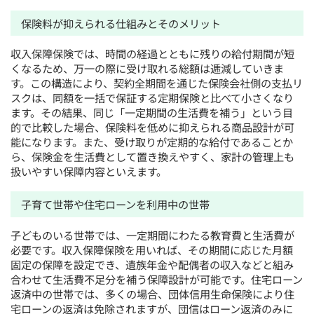
保険料が抑えられる仕組みとそのメリット
収入保障保険では、時間の経過とともに残りの給付期間が短
くなるため、万一の際に受け取れる総額は逓減していきま
す。この構造により、契約全期間を通じた保険会社側の支払リ
スクは、同額を一括で保証する定期保険と比べて小さくなり
ます。その結果、同じ「一定期間の生活費を補う」という目
的で比較した場合、保険料を低めに抑えられる商品設計が可
能になります。また、受け取りが定期的な給付であることか
ら、保険金を生活費として置き換えやすく、家計の管理上も
扱いやすい保障内容といえます。
子育て世帯や住宅ローンを利用中の世帯
子どものいる世帯では、一定期間にわたる教育費と生活費が
必要です。収入保障保険を用いれば、その期間に応じた月額
固定の保障を設定でき、遺族年金や配偶者の収入などと組み
合わせて生活費不足分を補う保障設計が可能です。住宅ローン
返済中の世帯では、多くの場合、団体信用生命保険により住
宅ローンの返済は免除されますが、団信はローン返済のみに