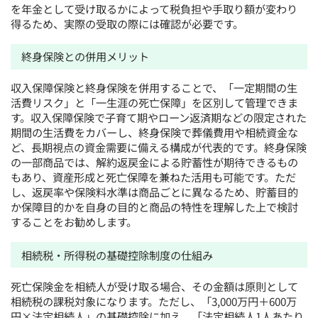
を年金として受け取るかによって税負担や手取り額が変わり
得るため、実際の受取の際には確認が必要です。
終身保険との併用メリット
収入保障保険と終身保険を併用することで、「一定期間の生
活費リスク」と「一生涯の死亡保障」を区別して管理できま
す。収入保障保険で子育て期やローン返済期などの限定された
期間の生活費をカバーし、終身保険で葬儀費用や相続資金な
ど、長期視点の資金需要に備える構成が代表的です。終身保険
の一部商品では、解約返戻金による貯蓄性が期待できるもの
もあり、資産形成と死亡保障を兼ねた活用も可能です。ただ
し、返戻率や保険料水準は商品ごとに異なるため、貯蓄目的
か保障目的かを自身の目的と商品の特性を理解した上で検討
することをお勧めします。
相続税・所得税の基礎控除制度の仕組み
死亡保険金を相続人が受け取る場合、その金額は原則として
相続税の課税対象になります。ただし、「3,000万円＋600万
円×法定相続人」の基礎控除に加え、「法定相続人1人あたり