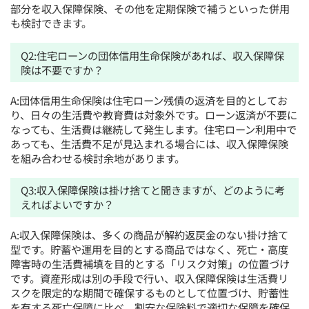
部分を収入保障保険、その他を定期保険で補うといった併用
も検討できます。
Q2:住宅ローンの団体信用生命保険があれば、収入保障保
険は不要ですか？
A:団体信用生命保険は住宅ローン残債の返済を目的としてお
り、日々の生活費や教育費は対象外です。ローン返済が不要に
なっても、生活費は継続して発生します。住宅ローン利用中で
あっても、生活費不足が見込まれる場合には、収入保障保険
を組み合わせる検討余地があります。
Q3:収入保障保険は掛け捨てと聞きますが、どのように考
えればよいですか？
A:収入保障保険は、多くの商品が解約返戻金のない掛け捨て
型です。貯蓄や運用を目的とする商品ではなく、死亡・高度
障害時の生活費補填を目的とする「リスク対策」の位置づけ
です。資産形成は別の手段で行い、収入保障保険は生活費リ
スクを限定的な期間で確保するものとして位置づけ、貯蓄性
を有する死亡保障に比べ、割安な保険料で適切な保障を確保