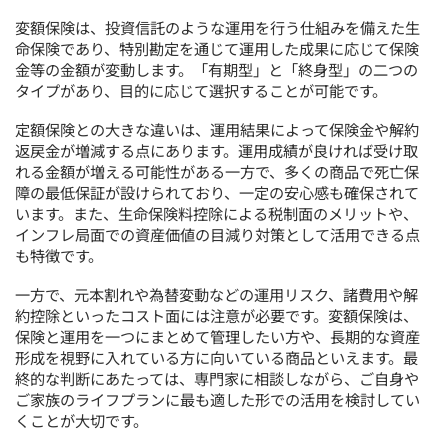
変額保険は、投資信託のような運用を行う仕組みを備えた生
命保険であり、特別勘定を通じて運用した成果に応じて保険
金等の金額が変動します。「有期型」と「終身型」の二つの
タイプがあり、目的に応じて選択することが可能です。
定額保険との大きな違いは、運用結果によって保険金や解約
返戻金が増減する点にあります。運用成績が良ければ受け取
れる金額が増える可能性がある一方で、多くの商品で死亡保
障の最低保証が設けられており、一定の安心感も確保されて
います。また、生命保険料控除による税制面のメリットや、
インフレ局面での資産価値の目減り対策として活用できる点
も特徴です。
一方で、元本割れや為替変動などの運用リスク、諸費用や解
約控除といったコスト面には注意が必要です。変額保険は、
保険と運用を一つにまとめて管理したい方や、長期的な資産
形成を視野に入れている方に向いている商品といえます。最
終的な判断にあたっては、専門家に相談しながら、ご自身や
ご家族のライフプランに最も適した形での活用を検討してい
くことが大切です。