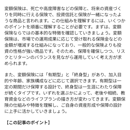
変額保険は、死亡や高度障害などの保障と、将来の資産づく
りを同時に行える保険で、投資信託と保険が一緒になったよ
うな商品と言われます。この仕組みを理解するには、いくつか
のポイントを順番に理解することが必要です。まずは、変額
保険ならではの基本的な特徴を確認していきましょう。変額
保険は、市場での運用成果に応じて受け取れる保険金などの
金額が増減する仕組みになっており、一般的な保険よりも投
資の性格が強い商品です。そのため、保障を確保しつつ、リス
クとリターンのバランスを見ながら運用していく考え方が求
められます。
また、変額保険には「有期型」と「終身型」があり、加入目
的や年齢、家族構成などに応じて選択できます。有期型は一
定の期間だけ保障する設計で、終身型は一生涯にわたり保障
が続くタイプです。いずれを選ぶかによって、老後や相続、教
育資金などのライフプランの描き方が変わってきます。変額保
険の仕組みや特徴を理解し、ご自身の資産形成や保障の設計
に上手に活かしていきましょう。
【この記事のポイント】