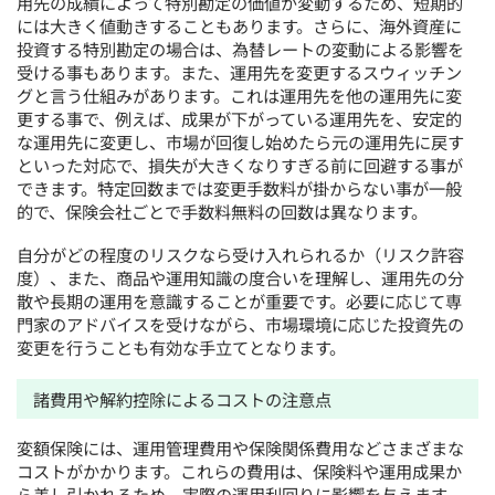
用先の成績によって特別勘定の価値が変動するため、短期的
には大きく値動きすることもあります。さらに、海外資産に
投資する特別勘定の場合は、為替レートの変動による影響を
受ける事もあります。また、運用先を変更するスウィッチン
グと言う仕組みがあります。これは運用先を他の運用先に変
更する事で、例えば、成果が下がっている運用先を、安定的
な運用先に変更し、市場が回復し始めたら元の運用先に戻す
といった対応で、損失が大きくなりすぎる前に回避する事が
できます。特定回数までは変更手数料が掛からない事が一般
的で、保険会社ごとで手数料無料の回数は異なります。
自分がどの程度のリスクなら受け入れられるか（リスク許容
度）、また、商品や運用知識の度合いを理解し、運用先の分
散や長期の運用を意識することが重要です。必要に応じて専
門家のアドバイスを受けながら、市場環境に応じた投資先の
変更を行うことも有効な手立てとなります。
諸費用や解約控除によるコストの注意点
変額保険には、運用管理費用や保険関係費用などさまざまな
コストがかかります。これらの費用は、保険料や運用成果か
ら差し引かれるため、実際の運用利回りに影響を与えます。