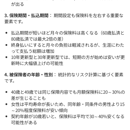
が出る
3. 保険期間・払込期間
： 期間設定も保険料を左右する重要な
要素です。
払込期間が短いほど月々の保険料は高くなる（60歳払済と
80歳払済では最大2倍の差）
終身払いにすると月々の負担は軽減されるが、生涯にわた
って支払う総額は増加
10年更新型と30年更新型では、短期の方が始めは安いが更
新時に大幅値上げの可能性
4. 被保険者の年齢・性別
： 統計的なリスク計算に基づく要素
です。
40歳と49歳では同じ保障内容でも月額保険料に20～30%の
差が生じることも
女性は平均寿命が長いため、同年齢・同条件の男性より15
～20%程度保険料が安い傾向
契約年齢が10歳若いと、保険料は平均で30～40%安くなる
可能性がある