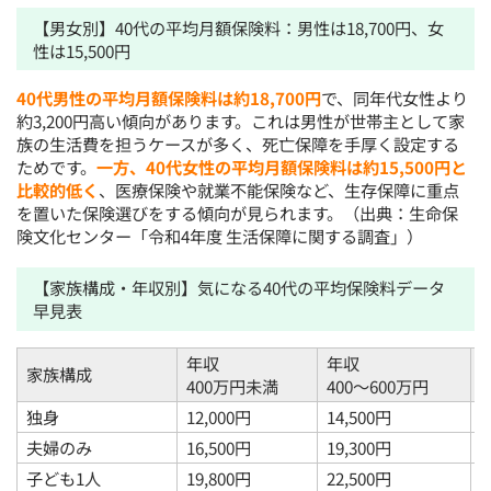
【男女別】40代の平均月額保険料：男性は18,700円、女
性は15,500円
40代男性の平均月額保険料は約18,700円
で、同年代女性より
約3,200円高い傾向があります。これは男性が世帯主として家
族の生活費を担うケースが多く、死亡保障を手厚く設定する
ためです。
一方、40代女性の平均月額保険料は約15,500円と
比較的低く
、医療保険や就業不能保険など、生存保障に重点
を置いた保険選びをする傾向が見られます。（出典：生命保
険文化センター「令和4年度 生活保障に関する調査」）
【家族構成・年収別】気になる40代の平均保険料データ
早見表
年収
年収
家族構成
400万円未満
400〜600万円
独身
12,000円
14,500円
1
夫婦のみ
16,500円
19,300円
2
子ども1人
19,800円
22,500円
2